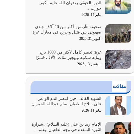
الدين الحوثي رضوان الله عليه.. كيف
الضعف فيه كثيرة وسينصرك الله عليه إذا…
حورب…
يوليو 26, 2026
يناير 14, 2026
أراد الله لهذه الأمة ان تكون خير امة أخرجت للناس
صحيفة هآرتس: أكثر من 10 آلاف جندي
بالنهوض بالأمر بالمعروف والنهي عن…
صهيوني بين قتيل وجريح في معارك غزة
يوليو 25, 2026
أكتوبر 31, 2025
الدين الذي شرعه الله لا يجوز أن يخضع لآرائنا وأهوائنا
غزة: تدمير كامل لأكثر من 1600 برج
واجتهاداتنا لأننا سنختلف ونتفرق
وبناية سكنية وتهجير مئات الآلاف قسرًا
يوليو 24, 2026
سبتمبر 13, 2025
أي أمة تتفرق في الدين وتتفرق في كيانها معناه أنها
أصبحت أمة عاجزة عن النهوض…
مقالات
يوليو 23, 2026
الشهيد القائد.. حين انتصر الدم الواعي
يجب أن نعود جميعاً الى القرآن وعندنا أخطاء جميعاً
على سلاح الطغيان: بقلم عبدالله الحمران
لنعتصم بحبل الله جميعاً وليس كل…
يناير 11, 2026
يوليو 22, 2026
الإمام زيد بن علي (عليه السلام).. شرارة
الثورة المتقدة في وجه الطغيان. بقلم:…
المُلك كله لله تعالى يؤتيه من يشاء وينزعه ممن يشاء