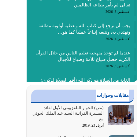
تعالى لم يأمر بطاعة الظالمين
أغسطس 6, 2026
يجب أن نرجع إلى كتاب الله ونعطيه أولوية مطلقة
ونهتدي به، ونتبعه إتباعاً عملياً كما هو…
أغسطس 4, 2026
عندما لم تؤخذ منهجية تعليم الناس من خلال القرآن
الكريم حصل ضياع للأمة وضياع للأجيال
أغسطس 3, 2026
الغاية من الصلاة هو ذكر الله (أقم الصلاة لذكري)
إضافة إلى {وَأَعِدُّوا لَهُمْ مَا…
أغسطس 2, 2026
مقابلات وحوارات
السبب الرئيسي لشقاء الأمة الابتعاد عن كتاب الله
(نص) الحوار التلفزيوني الأول لقائد
المسيرة القرآنية السيد عبد الملك الحوثي
والتعدي لحدود الله بالإضافات للدين
مع…
أغسطس 1, 2026
أبريل 23, 2019
أبرز أسباب الشقاء هو الإعراض عن ذكر الله وعن هدى