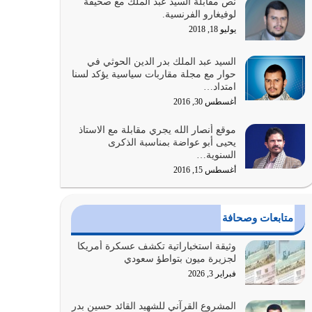
نص مقابلة السيد عبد الملك مع صحيفة
الله المتمثل في القرآن الكريم
لوفيغارو الفرنسية.
يوليو 31, 2026
يوليو 18, 2018
أولياء الشيطان كلما كانوا أكثر ولاءً وطاعة للشيطان
السيد عبد الملك بدر الدين الحوثي في
كلما كانوا أكثر ضعفاً
حوار مع مجلة مقاربات سياسية يؤكد لسنا
امتداد…
يوليو 30, 2026
أغسطس 30, 2016
وعد الله تعالى من يُقتل في سبيله بالحياة الأبدية
موقع أنصار الله يجري مقابلة مع الاستاذ
والرزق والاستبشار والنجاة والخلود في…
يحيى أبو عواضة بمناسبة الذكرى
يوليو 29, 2026
السنوية…
أغسطس 15, 2016
القرآن الكريم هو أهم مصدر لمعرفة رسول الله معرفة
سيرته معرفة شخصيته معرفة عظمته
يوليو 28, 2026
متابعات وصحافة
هل نحن من الصالحين؟ قيِّم نفسك هنا اترك القرآن
وثيقة استخباراتية تكشف عسكرة أمريكا
على أصله وأعرض نفسك، وأعرض ما لديك على…
لجزيرة ميون بتواطؤ سعودي
يوليو 27, 2026
فبراير 3, 2026
عندما يكون عدوك هو عدو الله معناه أن تكون نقاط
المشروع القرآني للشهيد القائد حسين بدر