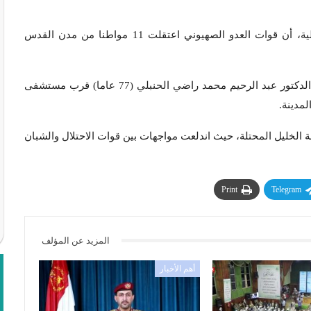
وأفادت وكالة ” فلسطين الآن” نقلا عن مصادر أمنية ومحلية، أن قوات العدو الصهيوني اعتقلت 11 مواطنا من مدن القدس
وداهمت قوات العدو منزل رئيس لجنة زكاة نابلس الأسبق الدكتور عبد الرحيم محمد راضي الحنبلي (77 عاما) قرب مستشفى
لمدينة.
الخليل المحتلة، حيث اندلعت مواجهات بين قوات الاحتلال والشبان
Print
Telegram
المزيد عن المؤلف
أهم الأخبار