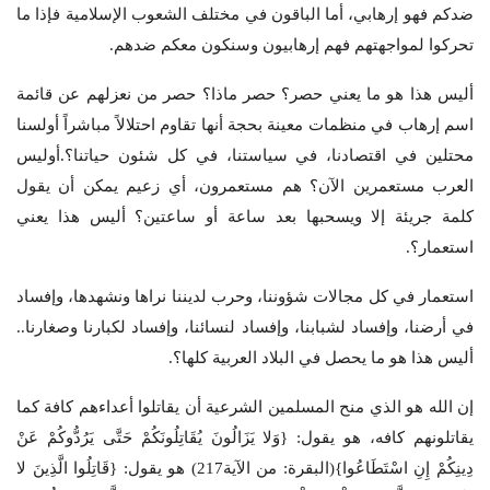
ضدكم فهو إرهابي، أما الباقون في مختلف الشعوب الإسلامية فإذا ما
تحركوا لمواجهتهم فهم إرهابيون وسنكون معكم ضدهم.
أليس هذا هو ما يعني حصر؟ حصر ماذا؟ حصر من نعزلهم عن قائمة
اسم إرهاب في منظمات معينة بحجة أنها تقاوم احتلالاً مباشراً أولسنا
محتلين في اقتصادنا، في سياستنا، في كل شئون حياتنا؟.أوليس
العرب مستعمرين الآن؟ هم مستعمرون، أي زعيم يمكن أن يقول
كلمة جريئة إلا ويسحبها بعد ساعة أو ساعتين؟ أليس هذا يعني
استعمار؟.
استعمار في كل مجالات شؤوننا، وحرب لديننا نراها ونشهدها، وإفساد
في أرضنا، وإفساد لشبابنا، وإفساد لنسائنا، وإفساد لكبارنا وصغارنا..
أليس هذا هو ما يحصل في البلاد العربية كلها؟.
إن الله هو الذي منح المسلمين الشرعية أن يقاتلوا أعداءهم كافة كما
يقاتلونهم كافه، هو يقول: {وَلا يَزَالُونَ يُقَاتِلُونَكُمْ حَتَّى يَرُدُّوكُمْ عَنْ
دِينِكُمْ إِنِ اسْتَطَاعُوا}(البقرة: من الآية217) هو يقول: {قَاتِلُوا الَّذِينَ لا