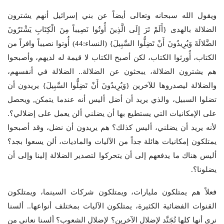
ويقول الله سبحانه وتعالى أيضاً عن بني إسرائيل أنهم يشترون
الضلالة بالهدى {أَلَمْ تَرَ إِلَى الَّذِينَ أُوتُوا نَصِيباً مِنَ الْكِتَابِ يَشْتَرُونَ
الضَّلالَةَ وَيُرِيدُونَ أَنْ تَضِلُّوا السَّبِيلَ} (النساء:44) أُوتوا نصيباً وافراً من
الكتاب، أُورثوا الكتاب، لكن أصبح الكتاب لا قيمة له لديهم، وأصبحوا
هم يشترون الضلالة، يبحثون عن الضلالة.. الضلالة في أنفسهم‎،
والضلالة ليصدروها للآخرين {وَيُرِيدُونَ أَنْ تَضِلُّوا السَّبِيلَ} يريدون أن
تضلوا السبيل، والذي يريد أن أضل أليس أنه عندما يتمكن, ويحصل
على الإمكانيات التي يستطيع بها أن يضلني ألن يعمل على إضلالي؟.
لأنه يريد أن يضلني، أليس كذلك؟ هم يريدون أن نضل، وقد أصبحوا
يمتلكون إمكانيات هائلة جداً من الآليات والماديات، ألن يسعوا بجد؟
أليس هناك ما يدفعهم إلى أن يتحركوا لتصدير الضلالة إلينا وإلى أن
يضلونا؟.
فعلاً هم يمتلكون مليارات، ويمتلكون شركات السينما، ويمتلكون
القنوات الفضائية الكثيرة، يمتلكون الآليات بمختلف أنواعها.. ألسنا
نرى أنها كلها تُجَنَّد لإضلال الآخرين؟ لإضلال الشعوب؟ ألسنا نعاني من