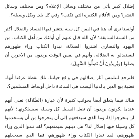
إضلال كبير يأتي من مختلف وسائل الإعلام؟ ومن مختلف وسائل
النشر؟ ومن الأقلام الكثيرة التي تكتب؟ وفي كل بلد, وبكل وسيلة؟.
أولسنا نرى أنه هنا في اليمن كل سنة ينتشر فيها الفساد والضلال أكثر
من السنة السابقة؟ لأن الله قال عنهم أن أولئك من أهل الكتاب، من
اليهود والنصارى اشتروا الضلالة، نبذوا الكتاب وراء ظهورهم
ليستبدلوا به الضلالة، وأنهم في نفس الوقت يريدون من الآخرين أن
يضلوا {وَيُرِيدُونَ أَنْ تَضِلُّوا السَّبِيلَ}.
فلنرجع لنتلمس آثار إضلالهم في واقع حياتنا، تلك نقطة عرفنا أنها..
قضية بيع الدين بالدنيا أليست هي السائدة داخل أوساط المسلمين؟.
هناك فيما يتعلق أيضاً بجوانب كثيرة لأن عبارة {الضَّلالَةَ} تعني أنهم
عندما يكونون يريدون أن نضل السبيل كل وسيلة سيسلكونها؛ لأنهم
لن يتحرجوا إذا، وما الذي سيدفعهم إلى أن يتحرجوا من أن يستخدموا
كل وسيلة فيها إضلال لنا‎؟ هل دينهم سيمنعهم؟ لقد نبذوا الدين وراء
ظهورهم، لقد نبذوا الكتاب وراء ظهورهم، فما الذي سيجعلهم