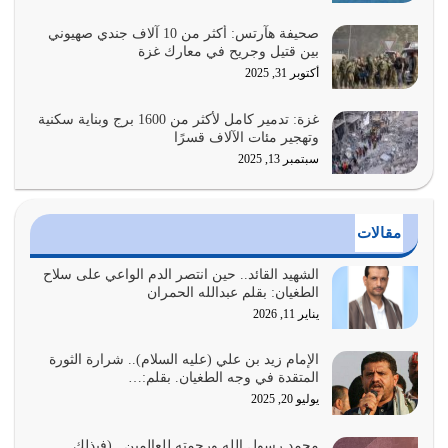
وأعرض نفسك، وأعرض ما لديك على…
يوليو 27, 2026
صحيفة هآرتس: أكثر من 10 آلاف جندي صهيوني
بين قتيل وجريح في معارك غزة
عندما يكون عدوك هو عدو الله معناه أن تكون نقاط الضعف
أكتوبر 31, 2025
فيه كثيرة وسينصرك الله عليه إذا…
يوليو 26, 2026
غزة: تدمير كامل لأكثر من 1600 برج وبناية سكنية
وتهجير مئات الآلاف قسرًا
سبتمبر 13, 2025
أراد الله لهذه الأمة ان تكون خير امة أخرجت للناس بالنهوض
بالأمر بالمعروف والنهي عن…
يوليو 25, 2026
مقالات
الدين الذي شرعه الله لا يجوز أن يخضع لآرائنا وأهوائنا
واجتهاداتنا لأننا سنختلف ونتفرق
الشهيد القائد.. حين انتصر الدم الواعي على سلاح
الطغيان: بقلم عبدالله الحمران
يوليو 24, 2026
يناير 11, 2026
أي أمة تتفرق في الدين وتتفرق في كيانها معناه أنها أصبحت
أمة عاجزة عن النهوض…
الإمام زيد بن علي (عليه السلام).. شرارة الثورة
المتقدة في وجه الطغيان. بقلم:…
يوليو 23, 2026
يوليو 20, 2025
يجب أن نعود جميعاً الى القرآن وعندنا أخطاء جميعاً لنعتصم
محمد رسول الله ورحمته للعالمين.. (فبذلك