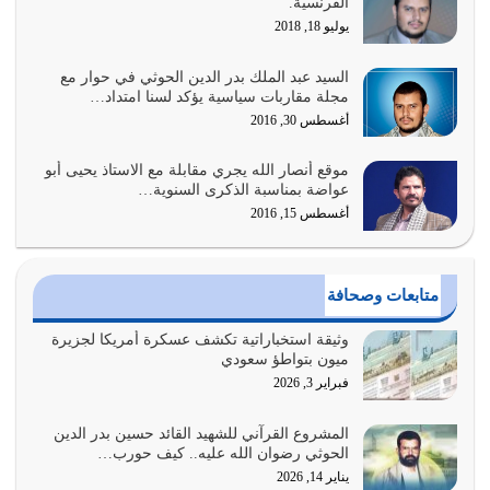
الفرنسية.
لحدود الله بالإضافات للدين
يوليو 18, 2018
أغسطس 1, 2026
السيد عبد الملك بدر الدين الحوثي في حوار مع
أبرز أسباب الشقاء هو الإعراض عن ذكر الله وعن هدى الله
مجلة مقاربات سياسية يؤكد لسنا امتداد…
المتمثل في القرآن الكريم
أغسطس 30, 2016
يوليو 31, 2026
موقع أنصار الله يجري مقابلة مع الاستاذ يحيى أبو
أولياء الشيطان كلما كانوا أكثر ولاءً وطاعة للشيطان كلما كانوا
عواضة بمناسبة الذكرى السنوية…
أكثر ضعفاً
أغسطس 15, 2016
يوليو 30, 2026
وعد الله تعالى من يُقتل في سبيله بالحياة الأبدية والرزق
متابعات وصحافة
والاستبشار والنجاة والخلود في…
يوليو 29, 2026
وثيقة استخباراتية تكشف عسكرة أمريكا لجزيرة
ميون بتواطؤ سعودي
القرآن الكريم هو أهم مصدر لمعرفة رسول الله معرفة سيرته
فبراير 3, 2026
معرفة شخصيته معرفة عظمته
يوليو 28, 2026
المشروع القرآني للشهيد القائد حسين بدر الدين
الحوثي رضوان الله عليه.. كيف حورب…
هل نحن من الصالحين؟ قيِّم نفسك هنا اترك القرآن على أصله
يناير 14, 2026