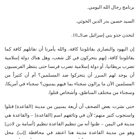
برنامج رجال الله اليومي.
السيد حسين بدر الدين الحوثي.
لتحذن حذو بني إسرائيل صـ9ــ10.
إن اليهود والنصارى يقاتلوننا كافة، والله يأمرنا أن نقاتلهم كافة كما
يقاتلوننا كافة، إنهم يتحركون في كل شعب، وهل هناك دولة إسلامية
تضرب بريطانيا، أو دولة إسلامية تضرب فرنسا حتى ينتظر الفرنسيون
أن يوجد لهم المبرر أن يتحركوا ضد المسلمين؟ أم أن كثيراً من
المسلمين الآن ما يزالون سجناء بما فيهم يمنيون؟ سجناء في أمريكا،
وسجناء من مختلف المناطق، وأشخاص قتلوا.
حتى نشرت بعض الصحف أن أربعة يمنيين من مدينة [القاعدة] قتلوا
واستجوب كثير منهم؛ لأن في وثائقهم اسم [القاعدة] – والقاعدة هي
مدينة في اليمن – ظنوا أنه من تنظيم القاعدة تنظيم [أسامة بن لادن]
وهو من مدينة القاعدة مدينة هنا اعتقد في محافظة [إب]. محل