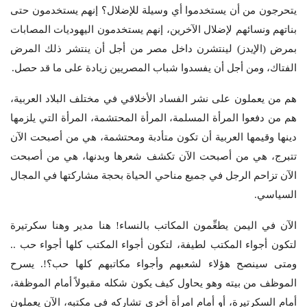
يتحرجون من أن يستخدموا أي وسيلة للإضلال؟ إنهم يستخدمون حتى
بناتهم ونسائهم لإضلال الآخرين، إنهم يستخدمون اليهوديات المصابات
بمرض (الإيدز) لينتشرن داخل مصر من أجل أن ينتشر ذلك المرض
الفتاك، ومن أجل أن يفسدوا شباب المصريين زيادة على ما قد حصل.
هم من يعملون على نشر الفساد الأخلاقي في مختلف البلاد العربية،
هم من دفعوا المرأة المسلمة، المرأة المحتشمة، المرأة التي يلزمها
دينها وقيمها العربية أن تكون متأدبة ومحتشمة، هي من أصبحت الآن
تتبرج، هي من أصبحت الآن تكشف شعرها وبدنها، هي من أصبحت
الآن تزاحم الرجل في جميع مناحي الحياة بحجة مشاركتها في المجال
السياسي.
الآن في اليمن يطعِّمون المكاتب بالنساء! هنا مدير وهنا سكرتيرة
لتكون أجواء المكتب لطيفة، لتكون أجواء المكتب كلها أجواء حب ..
ومتى سينصح هؤلاء لشعبهم وأجواء مكاتبهم كلها حب؟!. يسرح
الموظف من بيته وهو يحاول كيف يكون شكله مقبولاً أمام الموظفة،
أمام السكرتيرة، أو أمام امرأة أخرى تشاركه في مكتبه، الآن يعملون