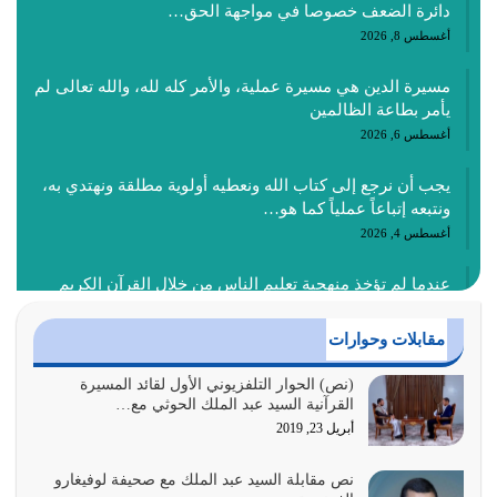
دائرة الضعف خصوصا في مواجهة الحق…
أغسطس 8, 2026
مسيرة الدين هي مسيرة عملية، والأمر كله لله، والله تعالى لم
يأمر بطاعة الظالمين
أغسطس 6, 2026
يجب أن نرجع إلى كتاب الله ونعطيه أولوية مطلقة ونهتدي به،
ونتبعه إتباعاً عملياً كما هو…
أغسطس 4, 2026
عندما لم تؤخذ منهجية تعليم الناس من خلال القرآن الكريم
حصل ضياع للأمة وضياع للأجيال
أغسطس 3, 2026
مقابلات وحوارات
الغاية من الصلاة هو ذكر الله (أقم الصلاة لذكري) إضافة إلى
(نص) الحوار التلفزيوني الأول لقائد المسيرة
القرآنية السيد عبد الملك الحوثي مع…
{وَأَعِدُّوا لَهُمْ مَا…
أبريل 23, 2019
أغسطس 2, 2026
نص مقابلة السيد عبد الملك مع صحيفة لوفيغارو
السبب الرئيسي لشقاء الأمة الابتعاد عن كتاب الله والتعدي