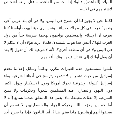
الميلاد [القاعدة], قالوا: إذاً أنت من القاعدة .. قتل أربعة أشخاص
لاشتباههم في الاسم.
لكننا نحن لا يجوز لنا أن نصرخ في اليمن، ولا في أي بلد عربي آخر،
ونحن نُضرب في كل مجالات حياتنا، ونحن نرى ديننا يهدد، أولسنا كلنا
نعرف أن الإسلام والمسلمين يواجهون بهجمة شرسة جداً من دول
الغرب كلها؟. أليس هذا هو ما نلمسه؟. فلماذا يريد هؤلاء أن لا نتكلم لا
في اليمن ولا في أي منطقة أخرى؟. لأنه لاشرعية لك أن تقول إلا بعد
أن يصل أولئك إلى عندك فيدوسونك بأقدامهم.
تأملوا ستسمعون هذه العبارات تتكرر، ودائماً وسائل إعلامنا تخدم
إسرائيل من حيث تشعر أو لا تشعر، وترسخ في أذهاننا شرعية بقاء
إسرائيل كدولة، وشرعية تحرك أمريكا ودول الاستكبار ودول الكفر
دول اليهود والنصارى ضد المسلمين شعوباً وحكومات ولا تمنح
الشرعية إلا لفئات معينة!. ماذا يعني هذا المنطق عندما نسمع [أنه لا
أما حماس وحزب الله وحركة الجهاد والفلسطينيين لا نسمع أن
يصنفوا أنهم إرهابيين] ماذا يعني هذا؟، أما الباقون فإذا ما صرخ أحد