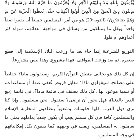
يُؤْمِنُونَ بِاللَّهِ وَلا بِالْيَوْمِ الْآخِرِ وَلا يُحَرِّمُونَ مَا حَرَّمَ اللَّهُ وَرَسُولُهُ وَلا
يَدِينُونَ دِينَ الْحَقِّ مِنَ الَّذِينَ أُوتُوا الْكِتَابَ حَتَّى يُعْطُوا الْجِزْيَةَ عَنْ يَدٍ
وَهُمْ صَاغِرُونَ} (التوبة:29) هو من أمر المسلمين جميعاً أن يقفوا صفاً
واحداً وبكل ما يمتلكون من وسائل في مواجهة أعدائهم، سواء كثر
أعداؤهم أم قلوا.
التوزيع للشرعية إنما جاء بعد ما وزعت البلاد الإسلامية إلى قطع
صغيرة، ثم بعد وزعت المواقف: فهذا مشروع, وهذا ليس مشروعاً.
إن كل ذلك هو يخالف منطق القرآن الكريم، وسيقولون ماذا؟ حفاظاً
على مصالح، سيقولون ماذا؟ مقابل قروض نُعفى عنها، أو مساعدات،
أو تنمية موعود بها.. كل ذلك يصنف في قائمة ماذا؟. في قائمة (بيع
الدين بالدنيا)، فهل يجوز أن نرضى؟ سنقول: نحن مسلمون, وإذا كنا
نرى دول الغرب كلها حكومات وشعوباً ينطلقون لمحاربة الإسلام
والمسلمين كافة فإن كل مسلم يجب أن يكون جندياً يعاملهم بمثل ما
يعاملون به المسلمين، ويقف في وجههم كما يقفون بكل إمكانياتهم
في وجه المسلمين.