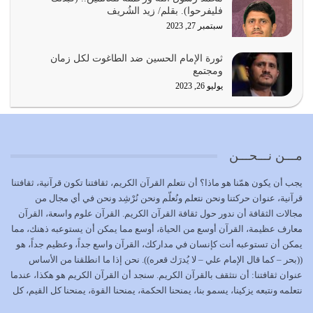
بحبل الله جميعاً وليس كل…
فليفرحوا). بقلم/ زيد الشُريف
يوليو 22, 2026
سبتمبر 27, 2023
المُلك كله لله تعالى يؤتيه من يشاء وينزعه ممن يشاء ويعز من
ثورة الإمام الحسين ضد الطاغوت لكل زمان
يشاء ويذل من يشاء
ومجتمع
يوليو 21, 2026
يوليو 26, 2023
{إِنَّ الدِّينَ عِنْدَ اللَّهِ الْإسْلامُ} الدين الذي شرعه الله للناس في
كل زمان…
يوليو 19, 2026
مـــن نـــحـــن
الوظيفة عبارة عن مسؤولية يجب النهوض بها كما ينبغي لكي
يجب أن يكون همّنا هو ماذا؟ أن نتعلم القرآن الكريم، ثقافتنا تكون قرآنية، ثقافتنا
تتحقق الحقوق للجميع
قرآنية، عنوان حركتنا ونحن نتعلم ونُعلّم ونحن نُرْشِد ونحن في أي مجال من
يوليو 18, 2026
مجالات الثقافة أن ندور حول ثقافة القرآن الكريم. القرآن علوم واسعة، القرآن
معارف عظيمة، القرآن أوسع من الحياة، أوسع مما يمكن أن يستوعبه ذهنك، مما
بعض صفات المتقين {الصَّابِرِينَ وَالصَّادِقِينَ وَالْقَانِتِينَ
يمكن أن تستوعبه أنت كإنسان في مداركك، القرآن واسع جداً، وعظيم جداً، هو
وَالْمُنْفِقِينَ…
((بحر – كما قال الإمام علي – لا يُدرَك قعره)). نحن إذا ما انطلقنا من الأساس
يوليو 17, 2026
عنوان ثقافتنا: أن نتثقف بالقرآن الكريم. سنجد أن القرآن الكريم هو هكذا، عندما
نتعلمه ونتبعه يزكينا، يسمو بنا، يمنحنا الحكمة، يمنحنا القوة، يمنحنا كل القيم، كل
الاعتصام بحبل الله أمر إلهي للمؤمنين وهو بمثابة سبب بينهم
القيم التي لما ضاعت ضاعت الأمة بضياعها، كما هو حاصل الآن في وضع
وبين الله يترتب عليه النصر…