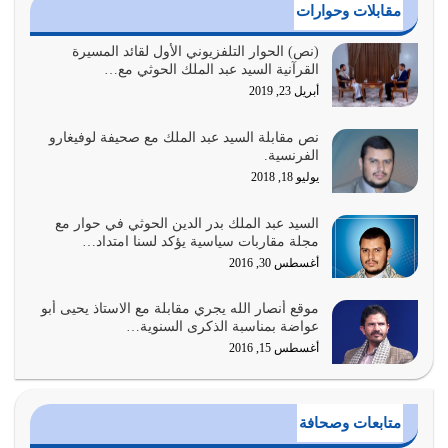
أغسطس 4, 2026
مقابلات وحوارات
عندما لم تؤخذ منهجية تعليم الناس من خلال القرآن الكريم
(نص) الحوار التلفزيوني الأول لقائد المسيرة
القرآنية السيد عبد الملك الحوثي مع…
حصل ضياع للأمة وضياع للأجيال
أبريل 23, 2019
أغسطس 3, 2026
نص مقابلة السيد عبد الملك مع صحيفة لوفيغارو
الغاية من الصلاة هو ذكر الله (أقم الصلاة لذكري) إضافة إلى
الفرنسية.
{وَأَعِدُّوا لَهُمْ مَا…
يوليو 18, 2018
أغسطس 2, 2026
السيد عبد الملك بدر الدين الحوثي في حوار مع
السبب الرئيسي لشقاء الأمة الابتعاد عن كتاب الله والتعدي
مجلة مقاربات سياسية يؤكد لسنا امتداد…
لحدود الله بالإضافات للدين
أغسطس 30, 2016
أغسطس 1, 2026
موقع أنصار الله يجري مقابلة مع الاستاذ يحيى أبو
أبرز أسباب الشقاء هو الإعراض عن ذكر الله وعن هدى الله
عواضة بمناسبة الذكرى السنوية…
المتمثل في القرآن الكريم
أغسطس 15, 2016
يوليو 31, 2026
أولياء الشيطان كلما كانوا أكثر ولاءً وطاعة للشيطان كلما كانوا
متابعات وصحافة
أكثر ضعفاً