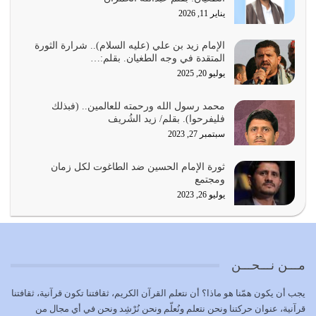
يناير 11, 2026
الدين الذي شرعه الله لا يجوز أن يخضع لآرائنا وأهوائنا
واجتهاداتنا لأننا سنختلف ونتفرق
الإمام زيد بن علي (عليه السلام).. شرارة الثورة
المتقدة في وجه الطغيان. بقلم:…
يوليو 24, 2026
يوليو 20, 2025
أي أمة تتفرق في الدين وتتفرق في كيانها معناه أنها أصبحت
محمد رسول الله ورحمته للعالمين.. (فبذلك
أمة عاجزة عن النهوض…
فليفرحوا). بقلم/ زيد الشُريف
يوليو 23, 2026
سبتمبر 27, 2023
يجب أن نعود جميعاً الى القرآن وعندنا أخطاء جميعاً لنعتصم
ثورة الإمام الحسين ضد الطاغوت لكل زمان
بحبل الله جميعاً وليس كل…
ومجتمع
يوليو 22, 2026
يوليو 26, 2023
المُلك كله لله تعالى يؤتيه من يشاء وينزعه ممن يشاء ويعز من
يشاء ويذل من يشاء
يوليو 21, 2026
مـــن نـــحـــن
{إِنَّ الدِّينَ عِنْدَ اللَّهِ الْإسْلامُ} الدين الذي شرعه الله للناس في
يجب أن يكون همّنا هو ماذا؟ أن نتعلم القرآن الكريم، ثقافتنا تكون قرآنية، ثقافتنا
كل زمان…
قرآنية، عنوان حركتنا ونحن نتعلم ونُعلّم ونحن نُرْشِد ونحن في أي مجال من
يوليو 19, 2026