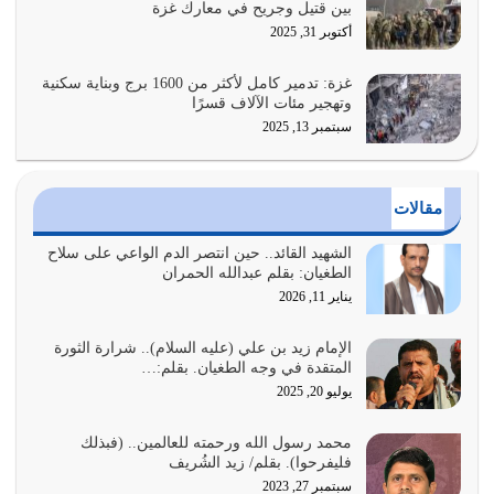
بين قتيل وجريح في معارك غزة
هل نحن من الصالحين؟ قيِّم نفسك هنا اترك القرآن على أصله
أكتوبر 31, 2025
وأعرض نفسك، وأعرض ما لديك على…
يوليو 27, 2026
غزة: تدمير كامل لأكثر من 1600 برج وبناية سكنية
وتهجير مئات الآلاف قسرًا
سبتمبر 13, 2025
عندما يكون عدوك هو عدو الله معناه أن تكون نقاط الضعف
فيه كثيرة وسينصرك الله عليه إذا…
يوليو 26, 2026
مقالات
أراد الله لهذه الأمة ان تكون خير امة أخرجت للناس بالنهوض
بالأمر بالمعروف والنهي عن…
الشهيد القائد.. حين انتصر الدم الواعي على سلاح
الطغيان: بقلم عبدالله الحمران
يوليو 25, 2026
يناير 11, 2026
الدين الذي شرعه الله لا يجوز أن يخضع لآرائنا وأهوائنا
واجتهاداتنا لأننا سنختلف ونتفرق
الإمام زيد بن علي (عليه السلام).. شرارة الثورة
المتقدة في وجه الطغيان. بقلم:…
يوليو 24, 2026
يوليو 20, 2025
أي أمة تتفرق في الدين وتتفرق في كيانها معناه أنها أصبحت
محمد رسول الله ورحمته للعالمين.. (فبذلك
أمة عاجزة عن النهوض…
فليفرحوا). بقلم/ زيد الشُريف
يوليو 23, 2026
سبتمبر 27, 2023