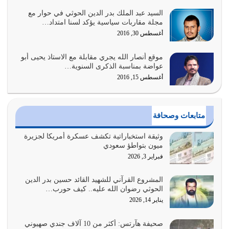
السيد عبد الملك بدر الدين الحوثي في حوار مع
السبب الرئيسي لشقاء الأمة الابتعاد عن كتاب الله والتعدي
مجلة مقاربات سياسية يؤكد لسنا امتداد…
لحدود الله بالإضافات للدين
أغسطس 30, 2016
أغسطس 1, 2026
موقع أنصار الله يجري مقابلة مع الاستاذ يحيى أبو
أبرز أسباب الشقاء هو الإعراض عن ذكر الله وعن هدى الله
عواضة بمناسبة الذكرى السنوية…
المتمثل في القرآن الكريم
أغسطس 15, 2016
يوليو 31, 2026
أولياء الشيطان كلما كانوا أكثر ولاءً وطاعة للشيطان كلما كانوا
متابعات وصحافة
أكثر ضعفاً
يوليو 30, 2026
وثيقة استخباراتية تكشف عسكرة أمريكا لجزيرة
ميون بتواطؤ سعودي
وعد الله تعالى من يُقتل في سبيله بالحياة الأبدية والرزق
فبراير 3, 2026
والاستبشار والنجاة والخلود في…
يوليو 29, 2026
المشروع القرآني للشهيد القائد حسين بدر الدين
الحوثي رضوان الله عليه.. كيف حورب…
القرآن الكريم هو أهم مصدر لمعرفة رسول الله معرفة سيرته
يناير 14, 2026
معرفة شخصيته معرفة عظمته
يوليو 28, 2026
صحيفة هآرتس: أكثر من 10 آلاف جندي صهيوني