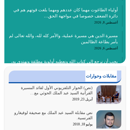
أولياء الطاغوت مهما كان عددهم ومهما بلغت قوتهم هم في
دائرة الضعف خصوصا في مواجهة الحق…
أغسطس 8, 2026
مسيرة الدين هي مسيرة عملية، والأمر كله لله، والله تعالى لم
يأمر بطاعة الظالمين
أغسطس 6, 2026
يجب أن نرجع إلى كتاب الله ونعطيه أولوية مطلقة ونهتدي به،
ونتبعه إتباعاً عملياً كما هو…
أغسطس 4, 2026
مقابلات وحوارات
عندما لم تؤخذ منهجية تعليم الناس من خلال القرآن الكريم
(نص) الحوار التلفزيوني الأول لقائد المسيرة
القرآنية السيد عبد الملك الحوثي مع…
حصل ضياع للأمة وضياع للأجيال
أبريل 23, 2019
أغسطس 3, 2026
نص مقابلة السيد عبد الملك مع صحيفة لوفيغارو
الغاية من الصلاة هو ذكر الله (أقم الصلاة لذكري) إضافة إلى
الفرنسية.
{وَأَعِدُّوا لَهُمْ مَا…
يوليو 18, 2018
أغسطس 2, 2026