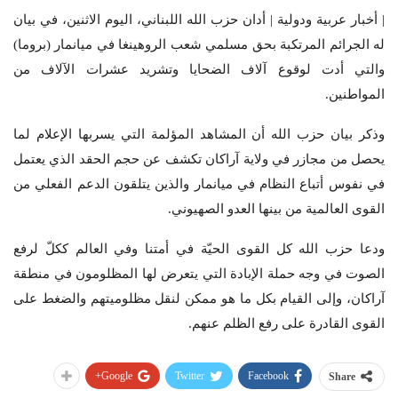
| أخبار عربية ودولية | أدان حزب الله اللبناني، اليوم الاثنين، في بيان
له الجرائم المرتكبة بحق مسلمي شعب الروهينغا في ميانمار (بروما)
والتي أدت لوقوع آلاف الضحايا وتشريد عشرات الآلاف من
المواطنين.
وذكر بيان حزب الله أن المشاهد المؤلمة التي يسربها الإعلام لما
يحصل من مجازر في ولاية آراكان تكشف عن حجم الحقد الذي يعتمل
في نفوس أتباع النظام في ميانمار والذين يتلقون الدعم الفعلي من
القوى العالمية من بينها العدو الصهيوني.
ودعا حزب الله كل القوى الحيّة في أمتنا وفي العالم ككلّ لرفع
الصوت في وجه حملة الإبادة التي يتعرض لها المظلومون في منطقة
آراكان، وإلى القيام بكل ما هو ممكن لنقل مظلوميتهم والضغط على
القوى القادرة على رفع الظلم عنهم.
Google+
Twitter
Facebook
Share