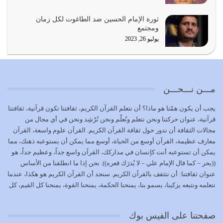
يجب أن نعود جميعاً الى القرآن وعندنا أخطاء جميعاً لنعتصم
ثورة الإمام الحسين ضد الطاغوت لكل زمان
بحبل الله جميعاً وليس كل…
ومجتمع
يوليو 22, 2026
يوليو 26, 2023
المُلك كله لله تعالى يؤتيه من يشاء وينزعه ممن يشاء ويعز من
يشاء ويذل من يشاء
يوليو 21, 2026
مـــن نـــحـــن
{إِنَّ الدِّينَ عِنْدَ اللَّهِ الْإسْلامُ} الدين الذي شرعه الله للناس في
يجب أن يكون همّنا هو ماذا؟ أن نتعلم القرآن الكريم، ثقافتنا تكون قرآنية، ثقافتنا
كل زمان…
قرآنية، عنوان حركتنا ونحن نتعلم ونُعلّم ونحن نُرْشِد ونحن في أي مجال من
يوليو 19, 2026
مجالات الثقافة أن ندور حول ثقافة القرآن الكريم. القرآن علوم واسعة، القرآن
معارف عظيمة، القرآن أوسع من الحياة، أوسع مما يمكن أن يستوعبه ذهنك، مما
الوظيفة عبارة عن مسؤولية يجب النهوض بها كما ينبغي لكي
يمكن أن تستوعبه أنت كإنسان في مداركك، القرآن واسع جداً، وعظيم جداً، هو
تتحقق الحقوق للجميع
((بحر – كما قال الإمام علي – لا يُدرَك قعره)). نحن إذا ما انطلقنا من الأساس
يوليو 18, 2026
عنوان ثقافتنا: أن نتثقف بالقرآن الكريم. سنجد أن القرآن الكريم هو هكذا، عندما
نتعلمه ونتبعه يزكينا، يسمو بنا، يمنحنا الحكمة، يمنحنا القوة، يمنحنا كل القيم، كل
بعض صفات المتقين {الصَّابِرِينَ وَالصَّادِقِينَ وَالْقَانِتِينَ
القيم التي لما ضاعت ضاعت الأمة بضياعها، كما هو حاصل الآن في وضع
وَالْمُنْفِقِينَ…
المسلمين، وفي وضع العرب بالذات. وشرف عظيم جداً لنا، ونتمنى أن نكون
يوليو 17, 2026
صفحتنا على الفيس بوك
بمستوى أن نثقف الآخرين بالقرآن الكريم، وأن نتثقف بثقافة القرآن الكريم