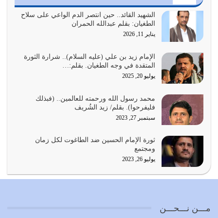
أي أمة تتفرق في الدين وتتفرق في كيانها معناه أنها أصبحت
أمة عاجزة عن النهوض…
الشهيد القائد.. حين انتصر الدم الواعي على سلاح
الطغيان: بقلم عبدالله الحمران
يوليو 23, 2026
يناير 11, 2026
يجب أن نعود جميعاً الى القرآن وعندنا أخطاء جميعاً لنعتصم
بحبل الله جميعاً وليس كل…
الإمام زيد بن علي (عليه السلام).. شرارة الثورة
المتقدة في وجه الطغيان. بقلم:…
يوليو 22, 2026
يوليو 20, 2025
المُلك كله لله تعالى يؤتيه من يشاء وينزعه ممن يشاء ويعز من
محمد رسول الله ورحمته للعالمين.. (فبذلك
يشاء ويذل من يشاء
فليفرحوا). بقلم/ زيد الشُريف
يوليو 21, 2026
سبتمبر 27, 2023
{إِنَّ الدِّينَ عِنْدَ اللَّهِ الْإسْلامُ} الدين الذي شرعه الله للناس في
ثورة الإمام الحسين ضد الطاغوت لكل زمان
كل زمان…
ومجتمع
يوليو 19, 2026
يوليو 26, 2023
الوظيفة عبارة عن مسؤولية يجب النهوض بها كما ينبغي لكي
تتحقق الحقوق للجميع
يوليو 18, 2026
مـــن نـــحـــن