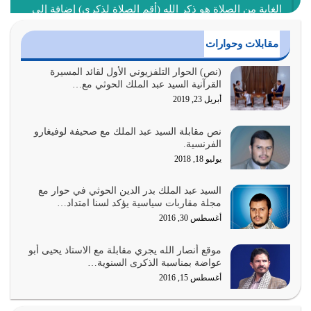
الغاية من الصلاة هو ذكر الله (أقم الصلاة لذكري) إضافة إلى
{وَأَعِدُّوا لَهُمْ مَا…
أغسطس 2, 2026
مقابلات وحوارات
السبب الرئيسي لشقاء الأمة الابتعاد عن كتاب الله والتعدي
(نص) الحوار التلفزيوني الأول لقائد المسيرة
القرآنية السيد عبد الملك الحوثي مع…
لحدود الله بالإضافات للدين
أبريل 23, 2019
أغسطس 1, 2026
نص مقابلة السيد عبد الملك مع صحيفة لوفيغارو
أبرز أسباب الشقاء هو الإعراض عن ذكر الله وعن هدى الله
الفرنسية.
المتمثل في القرآن الكريم
يوليو 18, 2018
يوليو 31, 2026
السيد عبد الملك بدر الدين الحوثي في حوار مع
أولياء الشيطان كلما كانوا أكثر ولاءً وطاعة للشيطان كلما كانوا
مجلة مقاربات سياسية يؤكد لسنا امتداد…
أكثر ضعفاً
أغسطس 30, 2016
يوليو 30, 2026
موقع أنصار الله يجري مقابلة مع الاستاذ يحيى أبو
وعد الله تعالى من يُقتل في سبيله بالحياة الأبدية والرزق
عواضة بمناسبة الذكرى السنوية…
والاستبشار والنجاة والخلود في…
أغسطس 15, 2016
يوليو 29, 2026