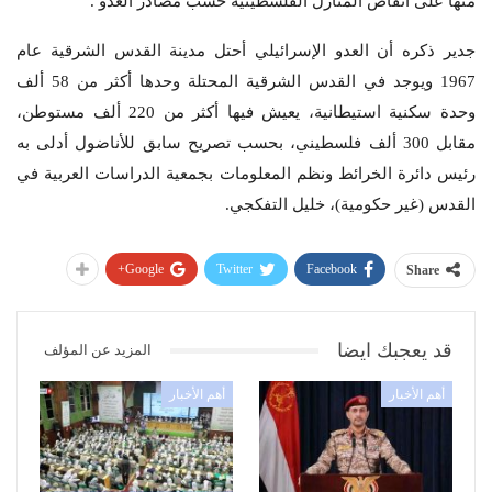
منها على أنقاض المنازل الفلسطينية حسب مصادر العدو .
جدير ذكره أن العدو الإسرائيلي أحتل مدينة القدس الشرقية عام
1967 ويوجد في القدس الشرقية المحتلة وحدها أكثر من 58 ألف
وحدة سكنية استيطانية، يعيش فيها أكثر من 220 ألف مستوطن،
مقابل 300 ألف فلسطيني، بحسب تصريح سابق للأناضول أدلى به
رئيس دائرة الخرائط ونظم المعلومات بجمعية الدراسات العربية في
القدس (غير حكومية)، خليل التفكجي.
Google+
Twitter
Facebook
Share
قد يعجبك ايضا
المزيد عن المؤلف
أهم الأخبار
أهم الأخبار