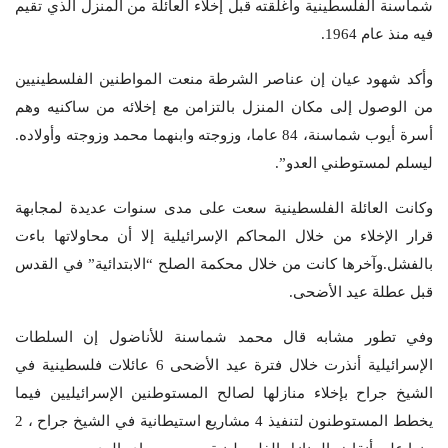
شماسنة الفلسطينية وأغلقته قبل إخلاء العائلة من المنزل الذي تقيم
فيه منذ عام 1964.
وأكد شهود عيان إن عناصر الشرطة منعت المواطنين الفلسطينيين
من الوصول إلى مكان المنزل بالتزامن مع إخلائه من ساكنيه وهم
أسرة أيوب شماسنة، 84 عاما، وزوجته وابنهما محمد وزوجته وأولاده.
ليسلم لمستوطني العدو”.
وكانت العائلة الفلسطينية سعت على مدى سنوات عديدة لمجابهة
قرار الإخلاء من خلال المحاكم الإسرائيلية إلا أن محاولاتها باءت
بالفشل.وآخرها كانت من خلال محكمة الصلح “الابتدائية” في القدس
قبل عطلة عيد الأضحى.
وفي تطور مشابه قال محمد شماسنة للأناضول إن السلطات
الإسرائيلية أنذرت خلال فترة عيد الأضحى 6 عائلات فلسطينية في
الشيخ جراح بإخلاء منازلها لصالح المستوطنين الإسرائيليين فيما
يخطط المستوطنون لتنفيذ 4 مشاريع استيطانية في الشيخ جراح ، 2