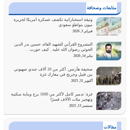
القرآن الكريم هو أهم مصدر لمعرفة رسول الله معرفة سيرته
متابعات وصحافة
معرفة شخصيته معرفة عظمته
يوليو 28, 2026
وثيقة استخباراتية تكشف عسكرة أمريكا لجزيرة
ميون بتواطؤ سعودي
هل نحن من الصالحين؟ قيِّم نفسك هنا اترك القرآن على أصله
فبراير 3, 2026
وأعرض نفسك، وأعرض ما لديك على…
يوليو 27, 2026
المشروع القرآني للشهيد القائد حسين بدر الدين
الحوثي رضوان الله عليه.. كيف حورب…
عندما يكون عدوك هو عدو الله معناه أن تكون نقاط الضعف
يناير 14, 2026
فيه كثيرة وسينصرك الله عليه إذا…
يوليو 26, 2026
صحيفة هآرتس: أكثر من 10 آلاف جندي صهيوني
بين قتيل وجريح في معارك غزة
أراد الله لهذه الأمة ان تكون خير امة أخرجت للناس بالنهوض
أكتوبر 31, 2025
بالأمر بالمعروف والنهي عن…
يوليو 25, 2026
غزة: تدمير كامل لأكثر من 1600 برج وبناية سكنية
وتهجير مئات الآلاف قسرًا
سبتمبر 13, 2025
الدين الذي شرعه الله لا يجوز أن يخضع لآرائنا وأهوائنا
واجتهاداتنا لأننا سنختلف ونتفرق
يوليو 24, 2026
مقالات