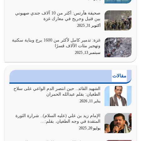
فيه كثيرة وسينصرك الله عليه إذا…
يوليو 26, 2026
صحيفة هآرتس: أكثر من 10 آلاف جندي صهيوني
بين قتيل وجريح في معارك غزة
أراد الله لهذه الأمة ان تكون خير امة أخرجت للناس بالنهوض
أكتوبر 31, 2025
بالأمر بالمعروف والنهي عن…
يوليو 25, 2026
غزة: تدمير كامل لأكثر من 1600 برج وبناية سكنية
وتهجير مئات الآلاف قسرًا
سبتمبر 13, 2025
الدين الذي شرعه الله لا يجوز أن يخضع لآرائنا وأهوائنا
واجتهاداتنا لأننا سنختلف ونتفرق
يوليو 24, 2026
مقالات
أي أمة تتفرق في الدين وتتفرق في كيانها معناه أنها أصبحت
أمة عاجزة عن النهوض…
الشهيد القائد.. حين انتصر الدم الواعي على سلاح
الطغيان: بقلم عبدالله الحمران
يوليو 23, 2026
يناير 11, 2026
يجب أن نعود جميعاً الى القرآن وعندنا أخطاء جميعاً لنعتصم
بحبل الله جميعاً وليس كل…
الإمام زيد بن علي (عليه السلام).. شرارة الثورة
المتقدة في وجه الطغيان. بقلم:…
يوليو 22, 2026
يوليو 20, 2025
المُلك كله لله تعالى يؤتيه من يشاء وينزعه ممن يشاء ويعز من