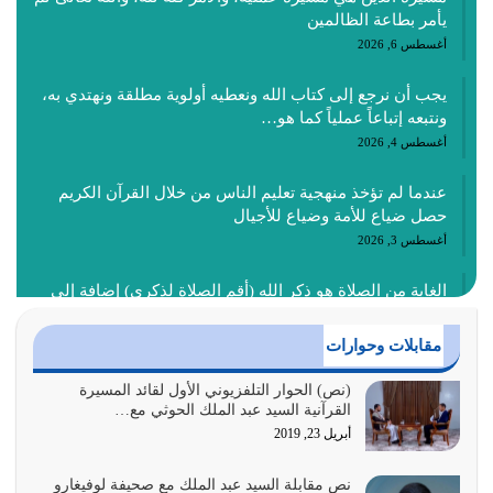
يأمر بطاعة الظالمين
أغسطس 6, 2026
يجب أن نرجع إلى كتاب الله ونعطيه أولوية مطلقة ونهتدي به،
ونتبعه إتباعاً عملياً كما هو…
أغسطس 4, 2026
عندما لم تؤخذ منهجية تعليم الناس من خلال القرآن الكريم
حصل ضياع للأمة وضياع للأجيال
أغسطس 3, 2026
الغاية من الصلاة هو ذكر الله (أقم الصلاة لذكري) إضافة إلى
{وَأَعِدُّوا لَهُمْ مَا…
أغسطس 2, 2026
مقابلات وحوارات
السبب الرئيسي لشقاء الأمة الابتعاد عن كتاب الله والتعدي
(نص) الحوار التلفزيوني الأول لقائد المسيرة
القرآنية السيد عبد الملك الحوثي مع…
لحدود الله بالإضافات للدين
أبريل 23, 2019
أغسطس 1, 2026
نص مقابلة السيد عبد الملك مع صحيفة لوفيغارو
أبرز أسباب الشقاء هو الإعراض عن ذكر الله وعن هدى الله