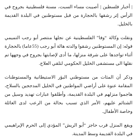
| أخبار فلسطين | أصيبت مساء السبت، مسنة فلسطينية بجروح في
الرأس إثر رشقها بالحجارة من قبل مستوطنين في البلدة القديمة
بالخليل.
ونقلت وكالة “وفا” الفلسطينية عن نجلها منتصر أبو رجب التميمي
قوله: إن المستوطنين رشقوا والدته هالة أبو رجب (55عاما) بالحجارة
أثناء تواجدها على شرفة منزلها، ما أدى لإصابتها بجروح في وجهها تم
نقلها الى مستشفى الخليل الحكومي لتلقي العلاج.
وذكر أن المئات من مستوطني البؤر الاستيطانية والمستوطنات
المقامة عنوة على أراضي المواطنين في الخليل المدججين بالسلاح،
هاجموا منزلهم في البلدة القديمة، وأطلقوا عبارات تهديد وسيل من
الشتائم عليهم، الأمر الذي تسبب بحالة من الرعب لدى العائلة
وخاصة الأطفال.
ويقع المنزل قرب حاجز “أبو الريش” المؤدي إلى الحرم الإبراهيمي
في البلدة القديمة وسط المدينة.