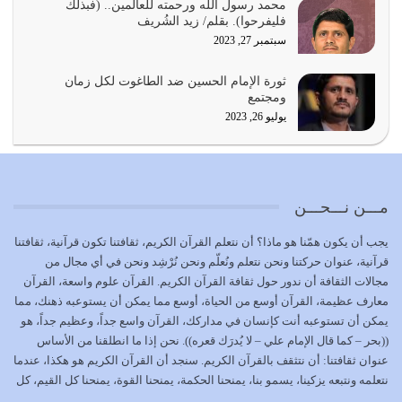
محمد رسول الله ورحمته للعالمين.. (فبذلك
يشاء ويذل من يشاء
فليفرحوا). بقلم/ زيد الشُريف
يوليو 21, 2026
سبتمبر 27, 2023
{إِنَّ الدِّينَ عِنْدَ اللَّهِ الْإسْلامُ} الدين الذي شرعه الله للناس في
ثورة الإمام الحسين ضد الطاغوت لكل زمان
كل زمان…
ومجتمع
يوليو 19, 2026
يوليو 26, 2023
الوظيفة عبارة عن مسؤولية يجب النهوض بها كما ينبغي لكي
تتحقق الحقوق للجميع
يوليو 18, 2026
مـــن نـــحـــن
بعض صفات المتقين {الصَّابِرِينَ وَالصَّادِقِينَ وَالْقَانِتِينَ
يجب أن يكون همّنا هو ماذا؟ أن نتعلم القرآن الكريم، ثقافتنا تكون قرآنية، ثقافتنا
وَالْمُنْفِقِينَ…
قرآنية، عنوان حركتنا ونحن نتعلم ونُعلّم ونحن نُرْشِد ونحن في أي مجال من
يوليو 17, 2026
مجالات الثقافة أن ندور حول ثقافة القرآن الكريم. القرآن علوم واسعة، القرآن
معارف عظيمة، القرآن أوسع من الحياة، أوسع مما يمكن أن يستوعبه ذهنك، مما
الاعتصام بحبل الله أمر إلهي للمؤمنين وهو بمثابة سبب بينهم
يمكن أن تستوعبه أنت كإنسان في مداركك، القرآن واسع جداً، وعظيم جداً، هو
وبين الله يترتب عليه النصر…
((بحر – كما قال الإمام علي – لا يُدرَك قعره)). نحن إذا ما انطلقنا من الأساس
يوليو 16, 2026
عنوان ثقافتنا: أن نتثقف بالقرآن الكريم. سنجد أن القرآن الكريم هو هكذا، عندما
نتعلمه ونتبعه يزكينا، يسمو بنا، يمنحنا الحكمة، يمنحنا القوة، يمنحنا كل القيم، كل
إما أن نحاول أن نكون من أولياء الله فيتم على أيدينا ضرب
القيم التي لما ضاعت ضاعت الأمة بضياعها، كما هو حاصل الآن في وضع