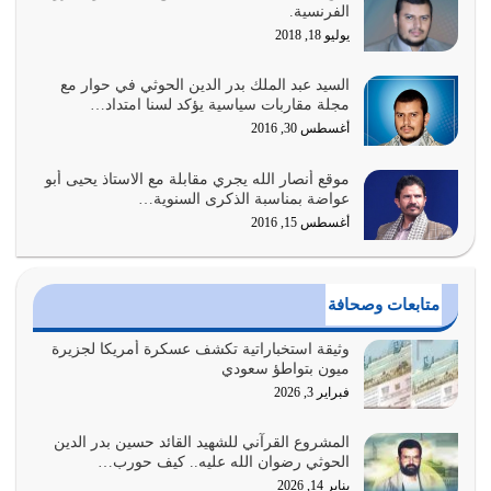
الفرنسية.
المتمثل في القرآن الكريم
يوليو 18, 2018
يوليو 31, 2026
السيد عبد الملك بدر الدين الحوثي في حوار مع
أولياء الشيطان كلما كانوا أكثر ولاءً وطاعة للشيطان كلما كانوا
مجلة مقاربات سياسية يؤكد لسنا امتداد…
أكثر ضعفاً
أغسطس 30, 2016
يوليو 30, 2026
موقع أنصار الله يجري مقابلة مع الاستاذ يحيى أبو
وعد الله تعالى من يُقتل في سبيله بالحياة الأبدية والرزق
عواضة بمناسبة الذكرى السنوية…
والاستبشار والنجاة والخلود في…
أغسطس 15, 2016
يوليو 29, 2026
القرآن الكريم هو أهم مصدر لمعرفة رسول الله معرفة سيرته
متابعات وصحافة
معرفة شخصيته معرفة عظمته
يوليو 28, 2026
وثيقة استخباراتية تكشف عسكرة أمريكا لجزيرة
ميون بتواطؤ سعودي
هل نحن من الصالحين؟ قيِّم نفسك هنا اترك القرآن على أصله
فبراير 3, 2026
وأعرض نفسك، وأعرض ما لديك على…
يوليو 27, 2026
المشروع القرآني للشهيد القائد حسين بدر الدين
الحوثي رضوان الله عليه.. كيف حورب…
عندما يكون عدوك هو عدو الله معناه أن تكون نقاط الضعف
يناير 14, 2026