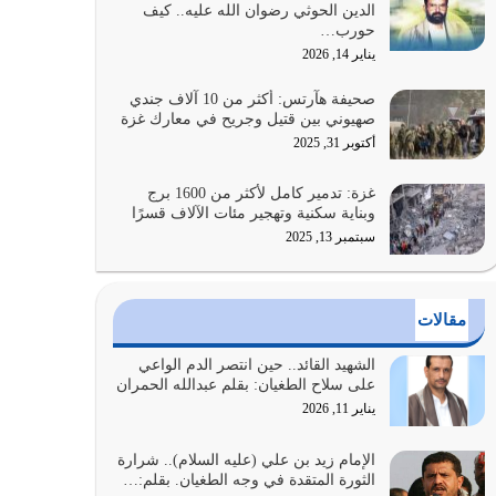
الدين الحوثي رضوان الله عليه.. كيف
بالنهوض بالأمر بالمعروف والنهي عن…
حورب…
يوليو 25, 2026
يناير 14, 2026
الدين الذي شرعه الله لا يجوز أن يخضع لآرائنا وأهوائنا
صحيفة هآرتس: أكثر من 10 آلاف جندي
واجتهاداتنا لأننا سنختلف ونتفرق
صهيوني بين قتيل وجريح في معارك غزة
يوليو 24, 2026
أكتوبر 31, 2025
أي أمة تتفرق في الدين وتتفرق في كيانها معناه أنها
غزة: تدمير كامل لأكثر من 1600 برج
أصبحت أمة عاجزة عن النهوض…
وبناية سكنية وتهجير مئات الآلاف قسرًا
يوليو 23, 2026
سبتمبر 13, 2025
يجب أن نعود جميعاً الى القرآن وعندنا أخطاء جميعاً
لنعتصم بحبل الله جميعاً وليس كل…
مقالات
يوليو 22, 2026
الشهيد القائد.. حين انتصر الدم الواعي
المُلك كله لله تعالى يؤتيه من يشاء وينزعه ممن يشاء
على سلاح الطغيان: بقلم عبدالله الحمران
ويعز من يشاء ويذل من يشاء
يناير 11, 2026
يوليو 21, 2026
الإمام زيد بن علي (عليه السلام).. شرارة
الثورة المتقدة في وجه الطغيان. بقلم:…
{إِنَّ الدِّينَ عِنْدَ اللَّهِ الْإسْلامُ} الدين الذي شرعه الله