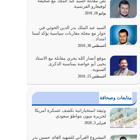
نص مقابلة السيد عبد الملك مع صحيفة
كلما كانوا أكثر ضعفاً
لوفيغارو الفرنسية.
يوليو 30, 2026
يوليو 18, 2018
وعد الله تعالى من يُقتل في سبيله بالحياة الأبدية
السيد عبد الملك بدر الدين الحوثي في
والرزق والاستبشار والنجاة والخلود في…
حوار مع مجلة مقاربات سياسية يؤكد لسنا
امتداد…
يوليو 29, 2026
أغسطس 30, 2016
القرآن الكريم هو أهم مصدر لمعرفة رسول الله معرفة
موقع أنصار الله يجري مقابلة مع الاستاذ
سيرته معرفة شخصيته معرفة عظمته
يحيى أبو عواضة بمناسبة الذكرى
يوليو 28, 2026
السنوية…
أغسطس 15, 2016
هل نحن من الصالحين؟ قيِّم نفسك هنا اترك القرآن
على أصله وأعرض نفسك، وأعرض ما لديك على…
يوليو 27, 2026
متابعات وصحافة
عندما يكون عدوك هو عدو الله معناه أن تكون نقاط
وثيقة استخباراتية تكشف عسكرة أمريكا
الضعف فيه كثيرة وسينصرك الله عليه إذا…
لجزيرة ميون بتواطؤ سعودي
يوليو 26, 2026
فبراير 3, 2026
أراد الله لهذه الأمة ان تكون خير امة أخرجت للناس
المشروع القرآني للشهيد القائد حسين بدر