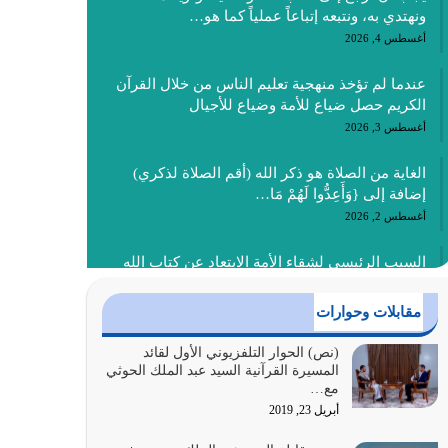
ونهتدي به، ونتبعه إتباعاً عملياً كما هو…
أغسطس 4, 2026
عندما لم تؤخذ منهجية تعليم الناس من خلال القرآن
الكريم حصل ضياع للأمة وضياع للأجيال
أغسطس 3, 2026
الغاية من الصلاة هو ذكر الله (أقم الصلاة لذكري)
إضافة إلى {وَأَعِدُّوا لَهُمْ مَا…
أغسطس 2, 2026
السبب الرئيسي لشقاء الأمة الابتعاد عن كتاب الله
والتعدي لحدود الله بالإضافات للدين
أغسطس 1, 2026
مقابلات وحوارات
أبرز أسباب الشقاء هو الإعراض عن ذكر الله وعن هدى
(نص) الحوار التلفزيوني الأول لقائد
المسيرة القرآنية السيد عبد الملك الحوثي
الله المتمثل في القرآن الكريم
مع…
يوليو 31, 2026
أبريل 23, 2019
أولياء الشيطان كلما كانوا أكثر ولاءً وطاعة للشيطان