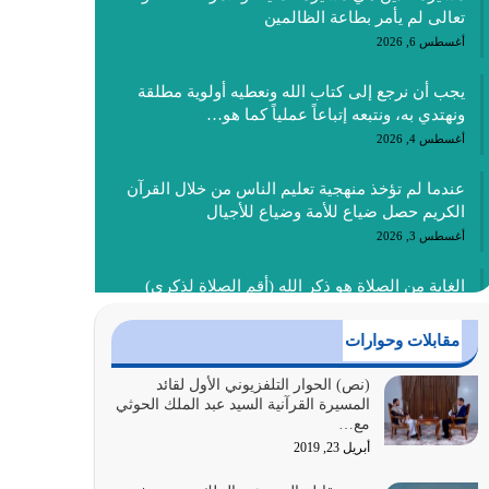
تعالى لم يأمر بطاعة الظالمين
أغسطس 6, 2026
يجب أن نرجع إلى كتاب الله ونعطيه أولوية مطلقة
ونهتدي به، ونتبعه إتباعاً عملياً كما هو…
أغسطس 4, 2026
عندما لم تؤخذ منهجية تعليم الناس من خلال القرآن
الكريم حصل ضياع للأمة وضياع للأجيال
أغسطس 3, 2026
الغاية من الصلاة هو ذكر الله (أقم الصلاة لذكري)
إضافة إلى {وَأَعِدُّوا لَهُمْ مَا…
أغسطس 2, 2026
مقابلات وحوارات
السبب الرئيسي لشقاء الأمة الابتعاد عن كتاب الله
(نص) الحوار التلفزيوني الأول لقائد
المسيرة القرآنية السيد عبد الملك الحوثي
والتعدي لحدود الله بالإضافات للدين
مع…
أغسطس 1, 2026
أبريل 23, 2019
أبرز أسباب الشقاء هو الإعراض عن ذكر الله وعن هدى