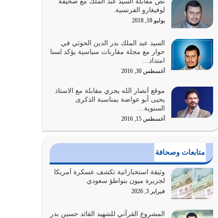
نص مقابلة السيد عبد الملك مع صحيفة
الله المتمثل في القرآن الكريم
لوفيغارو الفرنسية.
يوليو 31, 2026
يوليو 18, 2018
أولياء الشيطان كلما كانوا أكثر ولاءً وطاعة للشيطان
السيد عبد الملك بدر الدين الحوثي في
كلما كانوا أكثر ضعفاً
حوار مع مجلة مقاربات سياسية يؤكد لسنا
امتداد…
يوليو 30, 2026
أغسطس 30, 2016
وعد الله تعالى من يُقتل في سبيله بالحياة الأبدية
موقع أنصار الله يجري مقابلة مع الاستاذ
والرزق والاستبشار والنجاة والخلود في…
يحيى أبو عواضة بمناسبة الذكرى
يوليو 29, 2026
السنوية…
أغسطس 15, 2016
القرآن الكريم هو أهم مصدر لمعرفة رسول الله معرفة
سيرته معرفة شخصيته معرفة عظمته
يوليو 28, 2026
متابعات وصحافة
هل نحن من الصالحين؟ قيِّم نفسك هنا اترك القرآن
وثيقة استخباراتية تكشف عسكرة أمريكا
على أصله وأعرض نفسك، وأعرض ما لديك على…
لجزيرة ميون بتواطؤ سعودي
يوليو 27, 2026
فبراير 3, 2026
عندما يكون عدوك هو عدو الله معناه أن تكون نقاط
المشروع القرآني للشهيد القائد حسين بدر