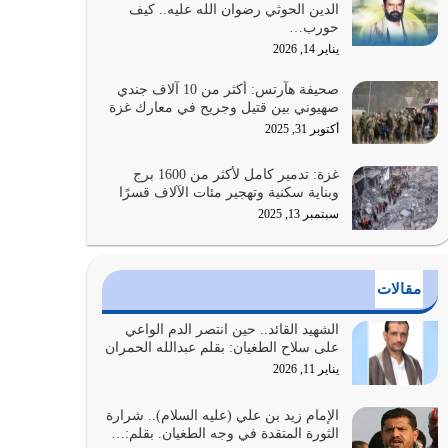
الدين الحوثي رضوان الله عليه.. كيف
الضعف فيه كثيرة وسينصرك الله عليه إذا…
حورب…
يوليو 26, 2026
يناير 14, 2026
أراد الله لهذه الأمة ان تكون خير امة أخرجت للناس
صحيفة هآرتس: أكثر من 10 آلاف جندي
بالنهوض بالأمر بالمعروف والنهي عن…
صهيوني بين قتيل وجريح في معارك غزة
يوليو 25, 2026
أكتوبر 31, 2025
الدين الذي شرعه الله لا يجوز أن يخضع لآرائنا وأهوائنا
غزة: تدمير كامل لأكثر من 1600 برج
واجتهاداتنا لأننا سنختلف ونتفرق
وبناية سكنية وتهجير مئات الآلاف قسرًا
يوليو 24, 2026
سبتمبر 13, 2025
أي أمة تتفرق في الدين وتتفرق في كيانها معناه أنها
أصبحت أمة عاجزة عن النهوض…
مقالات
يوليو 23, 2026
الشهيد القائد.. حين انتصر الدم الواعي
يجب أن نعود جميعاً الى القرآن وعندنا أخطاء جميعاً
على سلاح الطغيان: بقلم عبدالله الحمران
لنعتصم بحبل الله جميعاً وليس كل…
يناير 11, 2026
يوليو 22, 2026
الإمام زيد بن علي (عليه السلام).. شرارة
الثورة المتقدة في وجه الطغيان. بقلم:…
المُلك كله لله تعالى يؤتيه من يشاء وينزعه ممن يشاء