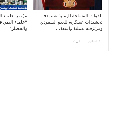
القوات المسلحة اليمنية تستهدف
مؤتمر لعلماء ا
تحشيدات عسكرية للعدو السعودي
“علماء اليمن ف
ومرتزقته بعملية واسعة…
والحصار”
السابق
التالي