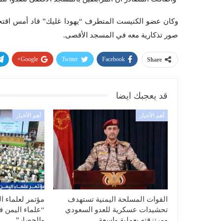
وكان عضو الكنيست المتطرف “يهودا غليك” قاد أمس اقتحام
صور تذكارية معه في المسجد الأقصى.
Google+
Twitter
Facebook
Share
قد يعجبك ايضا
أهم الأخبار
أهم الأخبار
القوات المسلحة اليمنية تستهدف
مؤتمر لعلماء ا
تحشيدات عسكرية للعدو السعودي
“علماء اليمن ف
ومرتزقته بعملية واسعة…
والحصار”