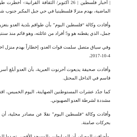
| أخبار فلسطين | 26 اكتوبر/ الثقافة القران
الماضية، بهدم منزلا فلسطينيا في حي جبل المكبر جنوب شر
وأفادت وكالة “فلسطين اليوم” بأن طواقم بلدية العدو بتع
جمل، الذي يقطنه هو و5 أفراد من عائلته، وهو قائم منذ سنتين.
وفي سياق متصل سلمت قوات العدو، إخطاراً بهدم منزل اخ
4-10-2017.
وأفادت صحيفة يديعوت آحرنوت العبرية، بأن العدو أبلغ أس
قاسم في الداخل المحتل.
كما جدّد عشرات المستوطنين الصهاينة، اليوم الخميس، اق
مشددة لشرطة العدو الصهيوني.
وأفادت وكالة “فلسطين اليوم” نقلا عن مصادر محلية، أن 
بحركات صامتة.
وأضافت المصادر أن المرابطين بالمسجد الأقصى تصدوا للمس