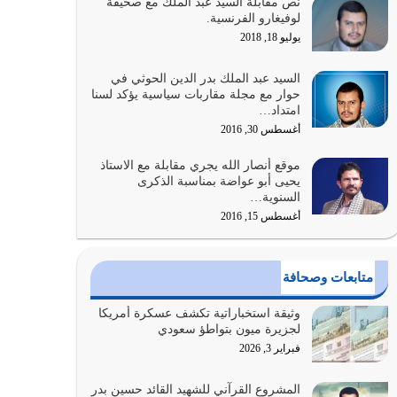
نص مقابلة السيد عبد الملك مع صحيفة
الله المتمثل في القرآن الكريم
لوفيغارو الفرنسية.
يوليو 31, 2026
يوليو 18, 2018
أولياء الشيطان كلما كانوا أكثر ولاءً وطاعة للشيطان
السيد عبد الملك بدر الدين الحوثي في
كلما كانوا أكثر ضعفاً
حوار مع مجلة مقاربات سياسية يؤكد لسنا
امتداد…
يوليو 30, 2026
أغسطس 30, 2016
وعد الله تعالى من يُقتل في سبيله بالحياة الأبدية
موقع أنصار الله يجري مقابلة مع الاستاذ
والرزق والاستبشار والنجاة والخلود في…
يحيى أبو عواضة بمناسبة الذكرى
يوليو 29, 2026
السنوية…
أغسطس 15, 2016
القرآن الكريم هو أهم مصدر لمعرفة رسول الله معرفة
سيرته معرفة شخصيته معرفة عظمته
يوليو 28, 2026
متابعات وصحافة
هل نحن من الصالحين؟ قيِّم نفسك هنا اترك القرآن
وثيقة استخباراتية تكشف عسكرة أمريكا
على أصله وأعرض نفسك، وأعرض ما لديك على…
لجزيرة ميون بتواطؤ سعودي
يوليو 27, 2026
فبراير 3, 2026
عندما يكون عدوك هو عدو الله معناه أن تكون نقاط
المشروع القرآني للشهيد القائد حسين بدر