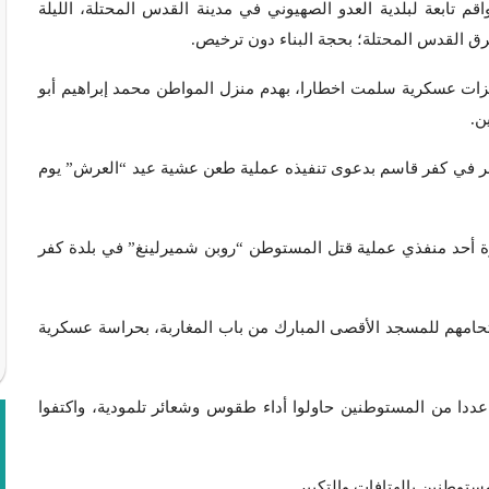
ية:- أخطرت طواقم تابعة لبلدية العدو الصهيوني في مدينة القدس المحتلة، الليلة
ق القدس المحتلة؛ بحجة البناء دون ترخيص.
زيزات عسكرية سلمت اخطارا، بهدم منزل المواطن محمد إبراهيم أبو
ر في كفر قاسم بدعوى تنفيذه عملية طعن عشية عيد “العرش” يوم
رة أحد منفذي عملية قتل المستوطن “روبن شميرلينغ” في بلدة كفر
تحامهم للمسجد الأقصى المبارك من باب المغاربة، بحراسة عسكرية
عددا من المستوطنين حاولوا أداء طقوس وشعائر تلمودية، واكتفوا
توطنين بالهتافات والتكبير.