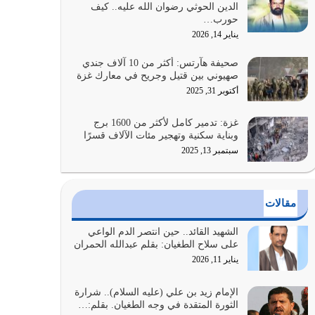
الدين الحوثي رضوان الله عليه.. كيف
الضعف فيه كثيرة وسينصرك الله عليه إذا…
حورب…
يوليو 26, 2026
يناير 14, 2026
أراد الله لهذه الأمة ان تكون خير امة أخرجت للناس
صحيفة هآرتس: أكثر من 10 آلاف جندي
بالنهوض بالأمر بالمعروف والنهي عن…
صهيوني بين قتيل وجريح في معارك غزة
يوليو 25, 2026
أكتوبر 31, 2025
الدين الذي شرعه الله لا يجوز أن يخضع لآرائنا وأهوائنا
غزة: تدمير كامل لأكثر من 1600 برج
واجتهاداتنا لأننا سنختلف ونتفرق
وبناية سكنية وتهجير مئات الآلاف قسرًا
يوليو 24, 2026
سبتمبر 13, 2025
أي أمة تتفرق في الدين وتتفرق في كيانها معناه أنها
أصبحت أمة عاجزة عن النهوض…
مقالات
يوليو 23, 2026
الشهيد القائد.. حين انتصر الدم الواعي
يجب أن نعود جميعاً الى القرآن وعندنا أخطاء جميعاً
على سلاح الطغيان: بقلم عبدالله الحمران
لنعتصم بحبل الله جميعاً وليس كل…
يناير 11, 2026
يوليو 22, 2026
الإمام زيد بن علي (عليه السلام).. شرارة
الثورة المتقدة في وجه الطغيان. بقلم:…
المُلك كله لله تعالى يؤتيه من يشاء وينزعه ممن يشاء