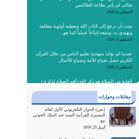
تعالى لم يأمر بطاعة الظالمين
أغسطس 6, 2026
يجب أن نرجع إلى كتاب الله ونعطيه أولوية مطلقة
ونهتدي به، ونتبعه إتباعاً عملياً كما هو…
أغسطس 4, 2026
عندما لم تؤخذ منهجية تعليم الناس من خلال القرآن
الكريم حصل ضياع للأمة وضياع للأجيال
أغسطس 3, 2026
الغاية من الصلاة هو ذكر الله (أقم الصلاة لذكري)
إضافة إلى {وَأَعِدُّوا لَهُمْ مَا…
أغسطس 2, 2026
مقابلات وحوارات
السبب الرئيسي لشقاء الأمة الابتعاد عن كتاب الله
(نص) الحوار التلفزيوني الأول لقائد
المسيرة القرآنية السيد عبد الملك الحوثي
والتعدي لحدود الله بالإضافات للدين
مع…
أغسطس 1, 2026
أبريل 23, 2019
أبرز أسباب الشقاء هو الإعراض عن ذكر الله وعن هدى