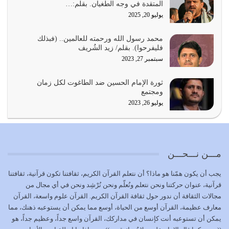
المتقدة في وجه الطغيان. بقلم:…
يوليو 23, 2026
يوليو 20, 2025
يجب أن نعود جميعاً الى القرآن وعندنا أخطاء جميعاً لنعتصم
محمد رسول الله ورحمته للعالمين.. (فبذلك
بحبل الله جميعاً وليس كل…
فليفرحوا). بقلم/ زيد الشُريف
يوليو 22, 2026
سبتمبر 27, 2023
المُلك كله لله تعالى يؤتيه من يشاء وينزعه ممن يشاء ويعز من
ثورة الإمام الحسين ضد الطاغوت لكل زمان
يشاء ويذل من يشاء
ومجتمع
يوليو 21, 2026
يوليو 26, 2023
{إِنَّ الدِّينَ عِنْدَ اللَّهِ الْإسْلامُ} الدين الذي شرعه الله للناس في
كل زمان…
يوليو 19, 2026
مـــن نـــحـــن
الوظيفة عبارة عن مسؤولية يجب النهوض بها كما ينبغي لكي
يجب أن يكون همّنا هو ماذا؟ أن نتعلم القرآن الكريم، ثقافتنا تكون قرآنية، ثقافتنا
تتحقق الحقوق للجميع
قرآنية، عنوان حركتنا ونحن نتعلم ونُعلّم ونحن نُرْشِد ونحن في أي مجال من
يوليو 18, 2026
مجالات الثقافة أن ندور حول ثقافة القرآن الكريم. القرآن علوم واسعة، القرآن
معارف عظيمة، القرآن أوسع من الحياة، أوسع مما يمكن أن يستوعبه ذهنك، مما
بعض صفات المتقين {الصَّابِرِينَ وَالصَّادِقِينَ وَالْقَانِتِينَ
يمكن أن تستوعبه أنت كإنسان في مداركك، القرآن واسع جداً، وعظيم جداً، هو
وَالْمُنْفِقِينَ…