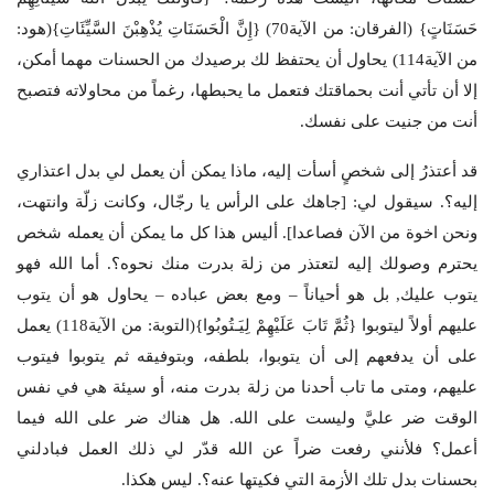
حَسَنَاتٍ} (الفرقان: من الآية70) {إِنَّ الْحَسَنَاتِ يُذْهِبْنَ السَّيِّئَاتِ}(هود:
من الآية114) يحاول أن يحتفظ لك برصيدك من الحسنات مهما أمكن،
إلا أن تأتي أنت بحماقتك فتعمل ما يحبطها، رغماً من محاولاته فتصبح
أنت من جنيت على نفسك.
قد أعتذرُ إلى شخصٍ أسأت إليه، ماذا يمكن أن يعمل لي بدل اعتذاري
إليه؟. سيقول لي: [جاهك على الرأس يا رجّال، وكانت زلّة وانتهت،
ونحن اخوة من الآن فصاعدا]. أليس هذا كل ما يمكن أن يعمله شخص
يحترم وصولك إليه لتعتذر من زلة بدرت منك نحوه؟. أما الله فهو
يتوب عليك, بل هو أحياناً – ومع بعض عباده – يحاول هو أن يتوب
عليهم أولاً ليتوبوا {ثُمَّ تَابَ عَلَيْهِمْ لِيَـتُوبُوا}(التوبة: من الآية118) يعمل
على أن يدفعهم إلى أن يتوبوا، بلطفه، وبتوفيقه ثم يتوبوا فيتوب
عليهم، ومتى ما تاب أحدنا من زلة بدرت منه، أو سيئة هي في نفس
الوقت ضر عليَّ وليست على الله. هل هناك ضر على الله فيما
أعمل؟ فلأنني رفعت ضراً عن الله قدّر لي ذلك العمل فبادلني
بحسنات بدل تلك الأزمة التي فكيتها عنه؟. ليس هكذا.