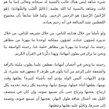
شيء شاهد ليس هناك غائب بالنسبة له سبحانه وتعالى إنما ما هو
غائب وشاهد بالنسبة لنا الله يعلمه, {عَالِمُ الْغَيْبِ وَالشَّهَادَةِ} {هُوَ
الرَّحْمَنُ الرَّحِيمُ} هو الرحمن الرحيم.. وكما قلنا سابقاً بأن مجموع
اللفظتين تفيد المبالغة في أنه رحيم بعباده.
ولو تأملنا من خلال هدايته للناس، من خلال تشريعه للناس، من خلال
تدبيره لشؤون عباده، لشؤون مملكته لوجدنا ما يبهرنا من مظاهر
رحمته بنا، لوجدنا ما يبهرنا من مظاهر حلمه عنا. رحمته الواسعة بنا
ونحن ما نزال في بطون أمهاتنا، وبهذا ذكَّرنا في القرآن الكريم.
رحمته بنا ونحن في أحضان أمهاتنا، يعطفن علينا بقلوب مليئة بالرأفة
والشفقة على الرغم من أننا نكون في ظرف لا ننفعهن فيه بشيء، بل
نؤذي الأمهات. أليس الولد يؤذي أمه بأشياء كثيرة؟ يقلقها وقت
نومها، يقلقها أثناء عملها، يوسخ ثيابها، وتخدمه بكل رغبة، تخدمه بكل
ارتياح، يعجبها وترتاح حتى بأن تسمع صوته، وإن كان في منتصف
الليل بعد أعمال شاقة طول النهار، يعجبها أن تسمع صوته، وتضمه
إلى صدرها, وتَحْنُو عليه بقلبها وعطفها.