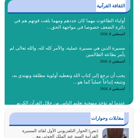
الثقافة القرآنية
أولياء الطاغوت مهما كان عددهم ومهما بلغت قوتهم هم في
دائرة الضعف خصوصا في مواجهة الحق…
أغسطس 8, 2026
مسيرة الدين هي مسيرة عملية، والأمر كله لله، والله تعالى لم
يأمر بطاعة الظالمين
أغسطس 6, 2026
يجب أن نرجع إلى كتاب الله ونعطيه أولوية مطلقة ونهتدي به،
ونتبعه إتباعاً عملياً كما هو…
أغسطس 4, 2026
عندما لم تؤخذ منهجية تعليم الناس من خلال القرآن الكريم
حصل ضياع للأمة وضياع للأجيال
أغسطس 3, 2026
مقابلات وحوارات
الغاية من الصلاة هو ذكر الله (أقم الصلاة لذكري) إضافة إلى
(نص) الحوار التلفزيوني الأول لقائد المسيرة
القرآنية السيد عبد الملك الحوثي مع…
{وَأَعِدُّوا لَهُمْ مَا…