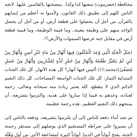
محافظة (حضرموت) سعتها كذا وكذا.. بمضختها بالقائمين عليها، لاتجه
الناس كلهم إلى تطبيق ذلك القانون، ولآمنوا به أعظم من إيمانهم
بالقرآن, من أجل أن يحصلوا على قطعة أرض، أو من أجل أن يحصل
الواحد منهم على وظيفة معينة.. وما قيمة الوظيفة، وما قيمة قطعة
أرض في مقابل جنة عرضها السموات والأرض؟!.
{مَثَلُ الْجَنَّةِ الَّتِي وُعِدَ الْمُتَّقُونَ فِيهَا أَنْهَارٌ مِنْ مَاءٍ غَيْرِ آسِنٍ وَأَنْهَارٌ مِنْ
لَبَنٍ لَمْ يَتَغَيَّرْ طَعْمُهُ وَأَنْهَارٌ مِنْ خَمْرٍ لَذَّةٍ لِلشَّارِبِينَ وَأَنْهَارٌ مِنْ عَسَلٍ
مُصَفّىً}(محمد:15) أليس فيها أنهار؟ كل هذه الأنهار، كل تلك الجنات
المتدلية الثمار، كل تلك الجنات الواسعة المساحات، كل ذلك النعيم
الدائم الذي لا ينقطع، كله يعتبر زيادة منه سبحانه وتعالى، رحمة
لعباده، وعدهم به فيما إذا ساروا على هديه، والتزموا بتشريعه، أن
يمنحهم ذلك النعيم العظيم.. هذه رحمة عظيمة.
ثم تجد أثناء دفعه للناس إلى أن يلتزموا بتشريعه، ودفعه بالناس إلى
أن يسيروا على صراطه المستقيم الذي يوصلهم إلى مستقر رحمته
الجنة، يفتح أبواباً في الدنيا, أبواباً كثيرة لمضاعفة الأجر: من أول وَهْلَة