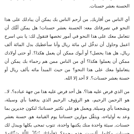
الحسنة بعشر حسنات.
أي الناس من أقاربك, من أرحم الناس بك يمكن أن يبادلك على هذا
النحو في تصرفاتك معه: الحسنة بعشر حسنات! هل يمكن أمُّك أن
تتعامل معك على هذا النحو في أمور تخصها فتقول لك: يا بني اسرح
اعمل وحاول أن تدخِّل لي مائة ريال وأنا سأعطيك بدل المائة ألف
ريال، هل هذا يحصل؟ أو أبوك ممكن أن يعمل هكذا؟. أو حتى أولادك
ممكن أن يعملوا هكذا؟ أي من الناس ممن هم رحماء بك يمكن أن
يتعاملوا معك على هذا النحو؟ من حيث المبدأ مائه بألف ريال أو
حسنة بعشر حسنات؟. لا أحد إلا الله.
من الذي فرض عليه هذا؟. هل أحد فرض عليه هذا من جهة عباده؟. لا..
هو الرحمن الرحيم، هو الرؤوف الرحيم الذي يدفعنا بأي وسيلة،
ويشجعنا بأي وسيلة, ويعمل هو على تكثير حسناتنا؛ لنكون جديرين بما
وعد به أولياءه، ويثقِّل موازين حسناتنا يوم القيامة هو, حسنة بعشر
حسنات, سيئة واحدة منك يكتبها واحدة، تتوب تمحى بكلها ويبدل لك
حسنات مكانها، أليست هذه رحمة؟ {فأولئك يُبَدِّلُ اللَّهُ سَيِّئَاتِهِمْ