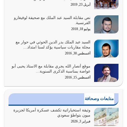
أبريل 23, 2019
أغسطس 2, 2026
نص مقابلة السيد عبد الملك مع صحيفة لوفيغارو
السبب الرئيسي لشقاء الأمة الابتعاد عن كتاب الله والتعدي
الفرنسية.
لحدود الله بالإضافات للدين
يوليو 18, 2018
أغسطس 1, 2026
السيد عبد الملك بدر الدين الحوثي في حوار مع
أبرز أسباب الشقاء هو الإعراض عن ذكر الله وعن هدى الله
مجلة مقاربات سياسية يؤكد لسنا امتداد…
المتمثل في القرآن الكريم
أغسطس 30, 2016
يوليو 31, 2026
موقع أنصار الله يجري مقابلة مع الاستاذ يحيى أبو
أولياء الشيطان كلما كانوا أكثر ولاءً وطاعة للشيطان كلما كانوا
عواضة بمناسبة الذكرى السنوية…
أكثر ضعفاً
أغسطس 15, 2016
يوليو 30, 2026
وعد الله تعالى من يُقتل في سبيله بالحياة الأبدية والرزق
متابعات وصحافة
والاستبشار والنجاة والخلود في…
يوليو 29, 2026
وثيقة استخباراتية تكشف عسكرة أمريكا لجزيرة
ميون بتواطؤ سعودي
القرآن الكريم هو أهم مصدر لمعرفة رسول الله معرفة سيرته
فبراير 3, 2026
معرفة شخصيته معرفة عظمته