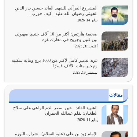
يوليو 28, 2026
المشروع القرآني للشهيد القائد حسين بدر الدين
الحوثي رضوان الله عليه.. كيف حورب…
هل نحن من الصالحين؟ قيِّم نفسك هنا اترك القرآن على أصله
يناير 14, 2026
وأعرض نفسك، وأعرض ما لديك على…
يوليو 27, 2026
صحيفة هآرتس: أكثر من 10 آلاف جندي صهيوني
بين قتيل وجريح في معارك غزة
عندما يكون عدوك هو عدو الله معناه أن تكون نقاط الضعف
أكتوبر 31, 2025
فيه كثيرة وسينصرك الله عليه إذا…
يوليو 26, 2026
غزة: تدمير كامل لأكثر من 1600 برج وبناية سكنية
وتهجير مئات الآلاف قسرًا
سبتمبر 13, 2025
أراد الله لهذه الأمة ان تكون خير امة أخرجت للناس بالنهوض
بالأمر بالمعروف والنهي عن…
يوليو 25, 2026
مقالات
الدين الذي شرعه الله لا يجوز أن يخضع لآرائنا وأهوائنا
واجتهاداتنا لأننا سنختلف ونتفرق
الشهيد القائد.. حين انتصر الدم الواعي على سلاح
الطغيان: بقلم عبدالله الحمران
يوليو 24, 2026
يناير 11, 2026
أي أمة تتفرق في الدين وتتفرق في كيانها معناه أنها أصبحت
أمة عاجزة عن النهوض…
الإمام زيد بن علي (عليه السلام).. شرارة الثورة