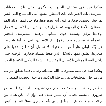
وهكذا تجد في مختلف الحيوانات الأخرى، حتى تلك الحيوانات
الشرسة، تلك الحيوانات ذات المنظر البشع, أنثى التمساح التي ليس
لها حِجْر تحتضن صغارها فيه، أين تضع صغارها؟ في فمها, ذلك الفم
الممتلئ بالأسنان الرهيبة، فم طويل فيه مواشير من الأسنان فتحمل
أولادها برفق وشفقة فوق أسنانها الرهيبة المفترسة، فيحس
بالطمأنينة، ويحس بالإرتياح فوق تلك الأسنان، التي لو رآها واحد منا
عن بُعْد لولى هارباً من بشاعتها!. لا تحاول أن تطبق فمَها على
صغارها، تطبق فمها بالشكل الذي فقط يمسك صغارها. الرحمة حتى
داخل الفم الممتلئ بالأسنان المفترسة البشعة الشكل, الكثيرة العدد.
وهكذا تجد في بقية مخلوقات الله سبحانه وتعالى فيما يتعلق بمرحلة
من مراحل المخلوقات هي مرحلة الولادة، ومرحلة الحضانة للصغار.
مظاهر رحمته بنا واسعة جداً حتى في تشريعه لنا، يشرع لنا ما هو
ضروري بالنسبة لحياتنا أن نسير عليه، حتى وإن لم يكن هناك من
ورائه لا جنة ولا نار. المتأمل يرى بأنه ضروري فعلاً للحياة، أليس