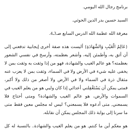
برنامج رجال الله اليومي.
السيد حسين بدر الدين الحوثي.
معرفة الله عظمة الله الدرس السابع صـ3ـ4.
{عَالِمُ الْغَيْبِ وَالشَّهَادَةِ} أليست هذه صفة أخرى إيجابية تدفعني إلى
أن أثق به، وأطمئن إليه، وأشعر بعظمته، وأرسخ في نفسي الشعور
بعظمته؟ هو عالم الغيب والشهادة، فهو من إذا وثقت به وثقت بمن لا
يخفى عليه شيء في الأرض ولا في السماء، وثقت بمن لا يعزب عنه
مثقال ذرة في السماء ولا في الأرض ولا أصغر من ذلك ولا أكبر،
فمتى يمكن أن يَسْتَغْفِلني أعدائي إذا كان وليي هو من يعلم الغيب في
السموات والأرض، هو عالم الغيب والشهادة؟ ومتى أحتاج فلا
يسمعني, متى أدعوه فلا يسمعني؟ ليس له مجلس معين فقط متى
ما سرنا إلى بوابة ذلك المجلس يمكن أن نقابله.
هو معكم أين ما كنتم, هو من يعلم الغيب والشهادة.. بالنسبة له كل