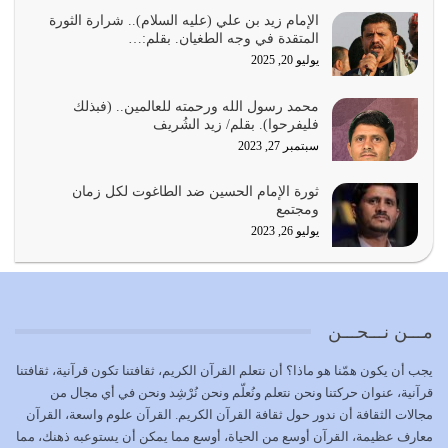
يجب أن نعود جميعاً الى القرآن وعندنا أخطاء جميعاً لنعتصم
بحبل الله جميعاً وليس كل…
الإمام زيد بن علي (عليه السلام).. شرارة الثورة
المتقدة في وجه الطغيان. بقلم:…
يوليو 22, 2026
يوليو 20, 2025
المُلك كله لله تعالى يؤتيه من يشاء وينزعه ممن يشاء ويعز من
محمد رسول الله ورحمته للعالمين.. (فبذلك
يشاء ويذل من يشاء
فليفرحوا). بقلم/ زيد الشُريف
يوليو 21, 2026
سبتمبر 27, 2023
{إِنَّ الدِّينَ عِنْدَ اللَّهِ الْإسْلامُ} الدين الذي شرعه الله للناس في
ثورة الإمام الحسين ضد الطاغوت لكل زمان
كل زمان…
ومجتمع
يوليو 19, 2026
يوليو 26, 2023
الوظيفة عبارة عن مسؤولية يجب النهوض بها كما ينبغي لكي
تتحقق الحقوق للجميع
يوليو 18, 2026
مـــن نـــحـــن
بعض صفات المتقين {الصَّابِرِينَ وَالصَّادِقِينَ وَالْقَانِتِينَ
يجب أن يكون همّنا هو ماذا؟ أن نتعلم القرآن الكريم، ثقافتنا تكون قرآنية، ثقافتنا
وَالْمُنْفِقِينَ…
قرآنية، عنوان حركتنا ونحن نتعلم ونُعلّم ونحن نُرْشِد ونحن في أي مجال من
يوليو 17, 2026
مجالات الثقافة أن ندور حول ثقافة القرآن الكريم. القرآن علوم واسعة، القرآن
معارف عظيمة، القرآن أوسع من الحياة، أوسع مما يمكن أن يستوعبه ذهنك، مما
الاعتصام بحبل الله أمر إلهي للمؤمنين وهو بمثابة سبب بينهم