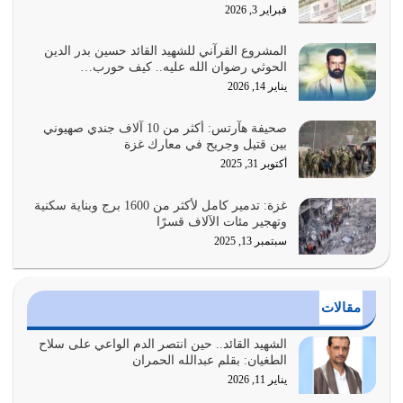
هل نحن من الصالحين؟ قيِّم نفسك هنا اترك القرآن على أصله
فبراير 3, 2026
وأعرض نفسك، وأعرض ما لديك على…
يوليو 27, 2026
المشروع القرآني للشهيد القائد حسين بدر الدين
الحوثي رضوان الله عليه.. كيف حورب…
عندما يكون عدوك هو عدو الله معناه أن تكون نقاط الضعف
يناير 14, 2026
فيه كثيرة وسينصرك الله عليه إذا…
يوليو 26, 2026
صحيفة هآرتس: أكثر من 10 آلاف جندي صهيوني
بين قتيل وجريح في معارك غزة
أراد الله لهذه الأمة ان تكون خير امة أخرجت للناس بالنهوض
أكتوبر 31, 2025
بالأمر بالمعروف والنهي عن…
يوليو 25, 2026
غزة: تدمير كامل لأكثر من 1600 برج وبناية سكنية
وتهجير مئات الآلاف قسرًا
سبتمبر 13, 2025
الدين الذي شرعه الله لا يجوز أن يخضع لآرائنا وأهوائنا
واجتهاداتنا لأننا سنختلف ونتفرق
يوليو 24, 2026
مقالات
أي أمة تتفرق في الدين وتتفرق في كيانها معناه أنها أصبحت
أمة عاجزة عن النهوض…
الشهيد القائد.. حين انتصر الدم الواعي على سلاح
الطغيان: بقلم عبدالله الحمران
يوليو 23, 2026
يناير 11, 2026