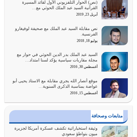
السبب الرئيسي لشقاء الأمة الابتعاد عن كتاب الله والتعدي
(نص) الحوار التلفزيوني الأول لقائد المسيرة
القرآنية السيد عبد الملك الحوثي مع…
لحدود الله بالإضافات للدين
أبريل 23, 2019
أغسطس 1, 2026
نص مقابلة السيد عبد الملك مع صحيفة لوفيغارو
أبرز أسباب الشقاء هو الإعراض عن ذكر الله وعن هدى الله
الفرنسية.
المتمثل في القرآن الكريم
يوليو 18, 2018
يوليو 31, 2026
السيد عبد الملك بدر الدين الحوثي في حوار مع
أولياء الشيطان كلما كانوا أكثر ولاءً وطاعة للشيطان كلما كانوا
مجلة مقاربات سياسية يؤكد لسنا امتداد…
أكثر ضعفاً
أغسطس 30, 2016
يوليو 30, 2026
موقع أنصار الله يجري مقابلة مع الاستاذ يحيى أبو
وعد الله تعالى من يُقتل في سبيله بالحياة الأبدية والرزق
عواضة بمناسبة الذكرى السنوية…
والاستبشار والنجاة والخلود في…
أغسطس 15, 2016
يوليو 29, 2026
القرآن الكريم هو أهم مصدر لمعرفة رسول الله معرفة سيرته
متابعات وصحافة
معرفة شخصيته معرفة عظمته
يوليو 28, 2026
وثيقة استخباراتية تكشف عسكرة أمريكا لجزيرة
ميون بتواطؤ سعودي