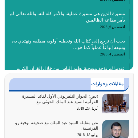
مسيرة الدين هي مسيرة عملية، والأمر كله لله، والله تعالى لم
يأمر بطاعة الظالمين
أغسطس 6, 2026
يجب أن نرجع إلى كتاب الله ونعطيه أولوية مطلقة ونهتدي به،
ونتبعه إتباعاً عملياً كما هو…
أغسطس 4, 2026
عندما لم تؤخذ منهجية تعليم الناس من خلال القرآن الكريم
حصل ضياع للأمة وضياع للأجيال
أغسطس 3, 2026
مقابلات وحوارات
الغاية من الصلاة هو ذكر الله (أقم الصلاة لذكري) إضافة إلى
(نص) الحوار التلفزيوني الأول لقائد المسيرة
القرآنية السيد عبد الملك الحوثي مع…
{وَأَعِدُّوا لَهُمْ مَا…
أبريل 23, 2019
أغسطس 2, 2026
نص مقابلة السيد عبد الملك مع صحيفة لوفيغارو
السبب الرئيسي لشقاء الأمة الابتعاد عن كتاب الله والتعدي
الفرنسية.
لحدود الله بالإضافات للدين
يوليو 18, 2018
أغسطس 1, 2026