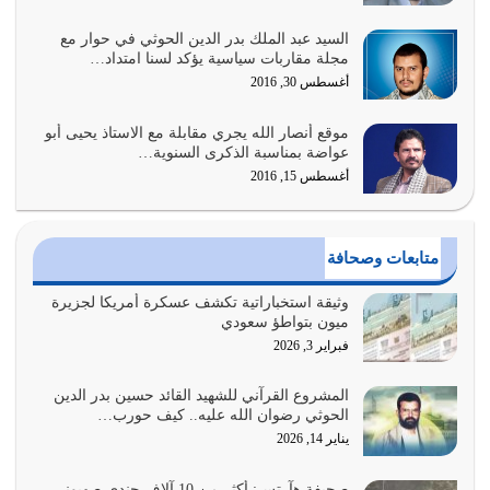
السيد عبد الملك بدر الدين الحوثي في حوار مع
أبرز أسباب الشقاء هو الإعراض عن ذكر الله وعن هدى الله
مجلة مقاربات سياسية يؤكد لسنا امتداد…
المتمثل في القرآن الكريم
أغسطس 30, 2016
يوليو 31, 2026
موقع أنصار الله يجري مقابلة مع الاستاذ يحيى أبو
أولياء الشيطان كلما كانوا أكثر ولاءً وطاعة للشيطان كلما كانوا
عواضة بمناسبة الذكرى السنوية…
أكثر ضعفاً
أغسطس 15, 2016
يوليو 30, 2026
وعد الله تعالى من يُقتل في سبيله بالحياة الأبدية والرزق
متابعات وصحافة
والاستبشار والنجاة والخلود في…
يوليو 29, 2026
وثيقة استخباراتية تكشف عسكرة أمريكا لجزيرة
ميون بتواطؤ سعودي
القرآن الكريم هو أهم مصدر لمعرفة رسول الله معرفة سيرته
فبراير 3, 2026
معرفة شخصيته معرفة عظمته
يوليو 28, 2026
المشروع القرآني للشهيد القائد حسين بدر الدين
الحوثي رضوان الله عليه.. كيف حورب…
هل نحن من الصالحين؟ قيِّم نفسك هنا اترك القرآن على أصله
يناير 14, 2026
وأعرض نفسك، وأعرض ما لديك على…
يوليو 27, 2026
صحيفة هآرتس: أكثر من 10 آلاف جندي صهيوني