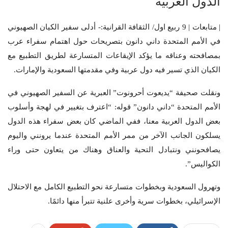
الدول العربية
| متابعات | 9 ربيع اول/ الثقافة القرانية:- أدلى سفير الكيان الصهيوني
في الأمم المتحدة داني دانون بتصريحات حول اهتمام سفراء عرب
بمصافحته وعناقه ما يؤكد الإيقاعات المتسارعة لطريق التطبيع مع
الكيان الذي تسير فيه دول عربية وفي مقدمتها السعودية والإمارات.
ونقلت صحيفة “يديعوت أحرونوت” العبرية عن السفير الصهيوني في
الأمم المتحدة “داني دانون” قوله: “اعترف بتغيير في لهجة وأسلوب
بعض الدول العربية معنا، ففي الماضي كان بعض سفراء هذه الدول
يسلكون الجانب الآخر من ممر الأمم المتحدة عندما يرونني واليوم
يصافحونني ونتبادل التحية والعناق وهناك من يتعاون حتى وراء
الكواليس”.
وتهرول السعودية وبخطوات متسارعة نحو التطبيع الكامل مع الاحتلال
الإسرائيلي، بخطوات سرية وأخرى علنية تتبرأ منها دائمًا.