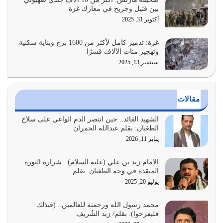
بين قتيل وجريح في معارك غزة
عندما يكون عدوك هو عدو الله معناه أن تكون نقاط الضعف
أكتوبر 31, 2025
فيه كثيرة وسينصرك الله عليه إذا…
يوليو 26, 2026
غزة: تدمير كامل لأكثر من 1600 برج وبناية سكنية
وتهجير مئات الآلاف قسرًا
سبتمبر 13, 2025
أراد الله لهذه الأمة ان تكون خير امة أخرجت للناس بالنهوض
بالأمر بالمعروف والنهي عن…
يوليو 25, 2026
مقالات
الدين الذي شرعه الله لا يجوز أن يخضع لآرائنا وأهوائنا
واجتهاداتنا لأننا سنختلف ونتفرق
الشهيد القائد.. حين انتصر الدم الواعي على سلاح
الطغيان: بقلم عبدالله الحمران
يوليو 24, 2026
يناير 11, 2026
أي أمة تتفرق في الدين وتتفرق في كيانها معناه أنها أصبحت
أمة عاجزة عن النهوض…
الإمام زيد بن علي (عليه السلام).. شرارة الثورة
المتقدة في وجه الطغيان. بقلم:…
يوليو 23, 2026
يوليو 20, 2025
يجب أن نعود جميعاً الى القرآن وعندنا أخطاء جميعاً لنعتصم
محمد رسول الله ورحمته للعالمين.. (فبذلك
بحبل الله جميعاً وليس كل…
فليفرحوا). بقلم/ زيد الشُريف
يوليو 22, 2026