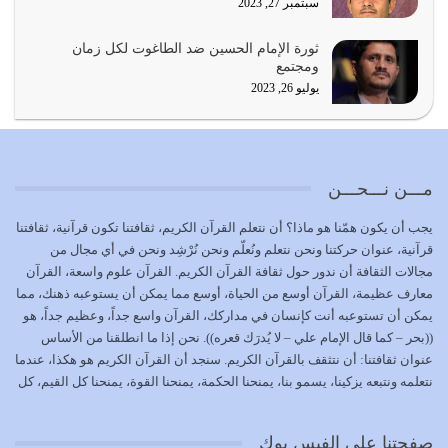
سبتمبر 27, 2023
المُلك كله لله تعالى يؤتيه من يشاء وينزعه ممن يشاء ويعز من
ثورة الإمام الحسين ضد الطاغوت لكل زمان
يشاء ويذل من يشاء
ومجتمع
يوليو 21, 2026
يوليو 26, 2023
{إِنَّ الدِّينَ عِنْدَ اللَّهِ الْإسْلامُ} الدين الذي شرعه الله للناس في
كل زمان…
يوليو 19, 2026
مـــن نـــحـــن
الوظيفة عبارة عن مسؤولية يجب النهوض بها كما ينبغي لكي
يجب أن يكون همّنا هو ماذا؟ أن نتعلم القرآن الكريم، ثقافتنا تكون قرآنية، ثقافتنا
تتحقق الحقوق للجميع
قرآنية، عنوان حركتنا ونحن نتعلم ونُعلّم ونحن نُرْشِد ونحن في أي مجال من
يوليو 18, 2026
مجالات الثقافة أن ندور حول ثقافة القرآن الكريم. القرآن علوم واسعة، القرآن
معارف عظيمة، القرآن أوسع من الحياة، أوسع مما يمكن أن يستوعبه ذهنك، مما
بعض صفات المتقين {الصَّابِرِينَ وَالصَّادِقِينَ وَالْقَانِتِينَ
يمكن أن تستوعبه أنت كإنسان في مداركك، القرآن واسع جداً، وعظيم جداً، هو
وَالْمُنْفِقِينَ…
((بحر – كما قال الإمام علي – لا يُدرَك قعره)). نحن إذا ما انطلقنا من الأساس
يوليو 17, 2026
عنوان ثقافتنا: أن نتثقف بالقرآن الكريم. سنجد أن القرآن الكريم هو هكذا، عندما
نتعلمه ونتبعه يزكينا، يسمو بنا، يمنحنا الحكمة، يمنحنا القوة، يمنحنا كل القيم، كل
الاعتصام بحبل الله أمر إلهي للمؤمنين وهو بمثابة سبب بينهم
القيم التي لما ضاعت ضاعت الأمة بضياعها، كما هو حاصل الآن في وضع
وبين الله يترتب عليه النصر…
المسلمين، وفي وضع العرب بالذات. وشرف عظيم جداً لنا، ونتمنى أن نكون
يوليو 16, 2026
صفحتنا على الفيس بوك
بمستوى أن نثقف الآخرين بالقرآن الكريم، وأن نتثقف بثقافة القرآن الكريم