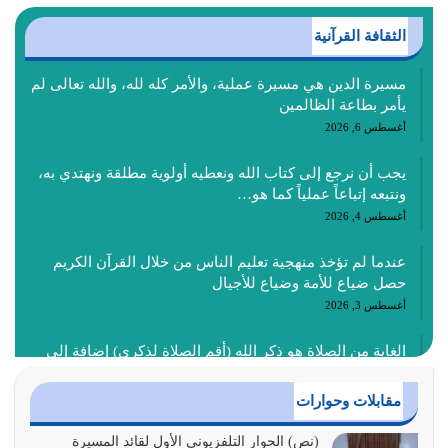
الثقافة القرآنية
مسيرة الدين هي مسيرة عملية، والأمر كله لله، والله تعالى لم
يأمر بطاعة الظالمين
أغسطس 6, 2026
يجب أن نرجع إلى كتاب الله ونعطيه أولوية مطلقة ونهتدي به،
ونتبعه إتباعاً عملياً كما هو…
أغسطس 4, 2026
عندما لم تؤخذ منهجية تعليم الناس من خلال القرآن الكريم
حصل ضياع للأمة وضياع للأجيال
أغسطس 3, 2026
الغاية من الصلاة هو ذكر الله (أقم الصلاة لذكري) إضافة إلى
{وَأَعِدُّوا لَهُمْ مَا…
أغسطس 2, 2026
مقابلات وحوارات
السبب الرئيسي لشقاء الأمة الابتعاد عن كتاب الله والتعدي
(نص) الحوار التلفزيوني الأول لقائد المسيرة