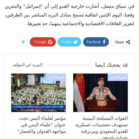
في سياق متصل، أشارت خارجية العدو إلى أن “إسرائيل” والبحرين
وقعتا، اليوم الإثنين اتفاقية تسمح بتبادل البريد المباشر بين الطرفين،
لتعزيز العلاقات الاقتصادية والاجتماعية بينهما، حد تعبيرها.
Google+
Twitter
Facebook
Share
قد يعجبك ايضا
المزيد عن المؤلف
أهم الأخبار
أهم الأخبار
القوات المسلحة اليمنية
مؤتمر لعلماء اليمن تحت
تستهدف تحشيدات عسكرية
عنوان “علماء اليمن في
للعدو السعودي ومرتزقته
مواجهة العدوان والحصار”
بعملية واسعة…