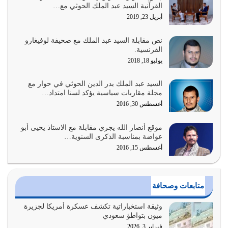
القرآنية السيد عبد الملك الحوثي مع…
لحدود الله بالإضافات للدين
أبريل 23, 2019
أغسطس 1, 2026
نص مقابلة السيد عبد الملك مع صحيفة لوفيغارو
أبرز أسباب الشقاء هو الإعراض عن ذكر الله وعن هدى الله
الفرنسية.
المتمثل في القرآن الكريم
يوليو 18, 2018
يوليو 31, 2026
السيد عبد الملك بدر الدين الحوثي في حوار مع
أولياء الشيطان كلما كانوا أكثر ولاءً وطاعة للشيطان كلما كانوا
مجلة مقاربات سياسية يؤكد لسنا امتداد…
أكثر ضعفاً
أغسطس 30, 2016
يوليو 30, 2026
موقع أنصار الله يجري مقابلة مع الاستاذ يحيى أبو
وعد الله تعالى من يُقتل في سبيله بالحياة الأبدية والرزق
عواضة بمناسبة الذكرى السنوية…
والاستبشار والنجاة والخلود في…
أغسطس 15, 2016
يوليو 29, 2026
القرآن الكريم هو أهم مصدر لمعرفة رسول الله معرفة سيرته
متابعات وصحافة
معرفة شخصيته معرفة عظمته
يوليو 28, 2026
وثيقة استخباراتية تكشف عسكرة أمريكا لجزيرة
ميون بتواطؤ سعودي
هل نحن من الصالحين؟ قيِّم نفسك هنا اترك القرآن على أصله
فبراير 3, 2026