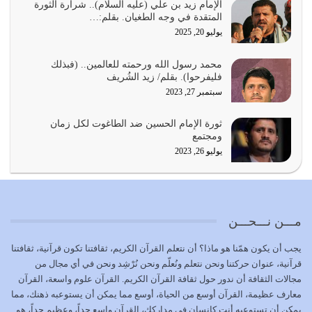
بحبل الله جميعاً وليس كل…
الإمام زيد بن علي (عليه السلام).. شرارة الثورة
المتقدة في وجه الطغيان. بقلم:…
يوليو 22, 2026
يوليو 20, 2025
المُلك كله لله تعالى يؤتيه من يشاء وينزعه ممن يشاء ويعز من
محمد رسول الله ورحمته للعالمين.. (فبذلك
يشاء ويذل من يشاء
فليفرحوا). بقلم/ زيد الشُريف
يوليو 21, 2026
سبتمبر 27, 2023
{إِنَّ الدِّينَ عِنْدَ اللَّهِ الْإسْلامُ} الدين الذي شرعه الله للناس في
ثورة الإمام الحسين ضد الطاغوت لكل زمان
كل زمان…
ومجتمع
يوليو 19, 2026
يوليو 26, 2023
الوظيفة عبارة عن مسؤولية يجب النهوض بها كما ينبغي لكي
تتحقق الحقوق للجميع
يوليو 18, 2026
مـــن نـــحـــن
بعض صفات المتقين {الصَّابِرِينَ وَالصَّادِقِينَ وَالْقَانِتِينَ
يجب أن يكون همّنا هو ماذا؟ أن نتعلم القرآن الكريم، ثقافتنا تكون قرآنية، ثقافتنا
وَالْمُنْفِقِينَ…
قرآنية، عنوان حركتنا ونحن نتعلم ونُعلّم ونحن نُرْشِد ونحن في أي مجال من
يوليو 17, 2026
مجالات الثقافة أن ندور حول ثقافة القرآن الكريم. القرآن علوم واسعة، القرآن
معارف عظيمة، القرآن أوسع من الحياة، أوسع مما يمكن أن يستوعبه ذهنك، مما
الاعتصام بحبل الله أمر إلهي للمؤمنين وهو بمثابة سبب بينهم
يمكن أن تستوعبه أنت كإنسان في مداركك، القرآن واسع جداً، وعظيم جداً، هو