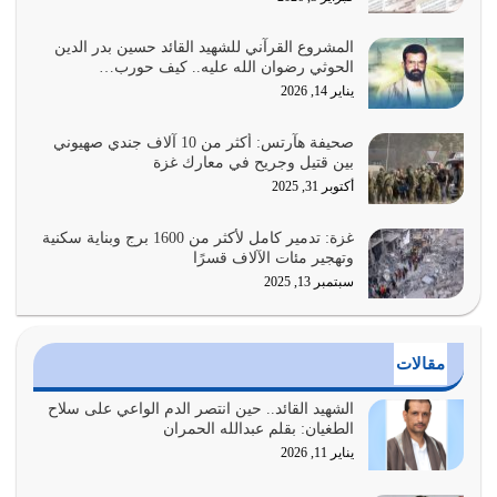
وأعرض نفسك، وأعرض ما لديك على…
يوليو 27, 2026
المشروع القرآني للشهيد القائد حسين بدر الدين
الحوثي رضوان الله عليه.. كيف حورب…
عندما يكون عدوك هو عدو الله معناه أن تكون نقاط الضعف
يناير 14, 2026
فيه كثيرة وسينصرك الله عليه إذا…
يوليو 26, 2026
صحيفة هآرتس: أكثر من 10 آلاف جندي صهيوني
بين قتيل وجريح في معارك غزة
أراد الله لهذه الأمة ان تكون خير امة أخرجت للناس بالنهوض
أكتوبر 31, 2025
بالأمر بالمعروف والنهي عن…
يوليو 25, 2026
غزة: تدمير كامل لأكثر من 1600 برج وبناية سكنية
وتهجير مئات الآلاف قسرًا
سبتمبر 13, 2025
الدين الذي شرعه الله لا يجوز أن يخضع لآرائنا وأهوائنا
واجتهاداتنا لأننا سنختلف ونتفرق
يوليو 24, 2026
مقالات
أي أمة تتفرق في الدين وتتفرق في كيانها معناه أنها أصبحت
أمة عاجزة عن النهوض…
الشهيد القائد.. حين انتصر الدم الواعي على سلاح
الطغيان: بقلم عبدالله الحمران
يوليو 23, 2026
يناير 11, 2026
يجب أن نعود جميعاً الى القرآن وعندنا أخطاء جميعاً لنعتصم