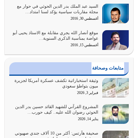
السيد عبد الملك بدر الدين الحوثي في حوار مع
أبرز أسباب الشقاء هو الإعراض عن ذكر الله وعن هدى الله
مجلة مقاربات سياسية يؤكد لسنا امتداد…
المتمثل في القرآن الكريم
أغسطس 30, 2016
يوليو 31, 2026
موقع أنصار الله يجري مقابلة مع الاستاذ يحيى أبو
أولياء الشيطان كلما كانوا أكثر ولاءً وطاعة للشيطان كلما كانوا
عواضة بمناسبة الذكرى السنوية…
أكثر ضعفاً
أغسطس 15, 2016
يوليو 30, 2026
وعد الله تعالى من يُقتل في سبيله بالحياة الأبدية والرزق
متابعات وصحافة
والاستبشار والنجاة والخلود في…
يوليو 29, 2026
وثيقة استخباراتية تكشف عسكرة أمريكا لجزيرة
ميون بتواطؤ سعودي
القرآن الكريم هو أهم مصدر لمعرفة رسول الله معرفة سيرته
فبراير 3, 2026
معرفة شخصيته معرفة عظمته
يوليو 28, 2026
المشروع القرآني للشهيد القائد حسين بدر الدين
الحوثي رضوان الله عليه.. كيف حورب…
هل نحن من الصالحين؟ قيِّم نفسك هنا اترك القرآن على أصله
يناير 14, 2026
وأعرض نفسك، وأعرض ما لديك على…
يوليو 27, 2026
صحيفة هآرتس: أكثر من 10 آلاف جندي صهيوني