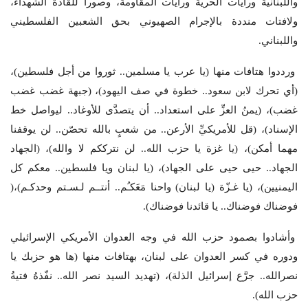
واللبنانية ورايات الحرية ورايات المقاومة، وصورا للقادة الشهداء،
ولافتات منددة بالإجرام الصهيوني بحق الشعبين الفلسطيني
واللبناني.
ورددوا هتافات منها (يا عرب يا مسلمين.. ثوروا من أجل فلسطين)،
(أي تحرك لابن سعود.. خطوة في صف اليهود)، (جبهة غضب غضب
غضب)، (يمنُ العزِّ على استعداد.. أن يتصدَّى للأوغاد.. ليواصل خط
الإسناد)، (قل للأمريكيِّ الأرعن.. من شعبٍ بالله تحصّن.. لن يوقفنا
مهما أمكن)، (يا غزة يا حزب الله.. لن نترككم لا والله)، (الجهاد
الجهاد.. حيى حيى على الجهاد)، (يا لبنان ويا فلسطين.. معكم كل
اليمنيين)، (يا غـزّة (يا لبنان) واحنا مَعَكـُم.. أنتــم لـسـتم وحدكـم)،(
فوضناك فوضناك.. يا قائدنا فوضناك).
وأشادوا بصمود حزب الله في وجه العدوان الأمريكي الإسرائيلي
ودوره في كسر العدوان على لبنان، بهتافات منها (ها هو حزبك يا
نصرالله.. جرَّع إسرائيل الذلة)، (تهديد السيد نصر الله.. نفّذهُ فتيةُ
حزب الله).