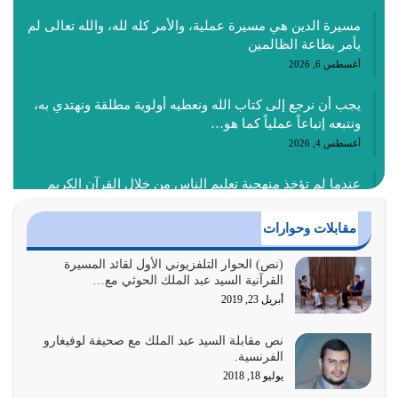
مسيرة الدين هي مسيرة عملية، والأمر كله لله، والله تعالى لم
يأمر بطاعة الظالمين
أغسطس 6, 2026
يجب أن نرجع إلى كتاب الله ونعطيه أولوية مطلقة ونهتدي به،
ونتبعه إتباعاً عملياً كما هو…
أغسطس 4, 2026
عندما لم تؤخذ منهجية تعليم الناس من خلال القرآن الكريم
حصل ضياع للأمة وضياع للأجيال
أغسطس 3, 2026
مقابلات وحوارات
الغاية من الصلاة هو ذكر الله (أقم الصلاة لذكري) إضافة إلى
(نص) الحوار التلفزيوني الأول لقائد المسيرة
القرآنية السيد عبد الملك الحوثي مع…
{وَأَعِدُّوا لَهُمْ مَا…
أبريل 23, 2019
أغسطس 2, 2026
نص مقابلة السيد عبد الملك مع صحيفة لوفيغارو
السبب الرئيسي لشقاء الأمة الابتعاد عن كتاب الله والتعدي
الفرنسية.
لحدود الله بالإضافات للدين
يوليو 18, 2018
أغسطس 1, 2026