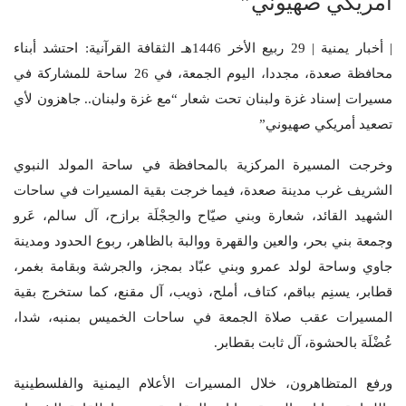
أمريكي صهيوني”
| أخبار يمنية | 29 ربيع الأخر 1446هـ الثقافة القرآنية: احتشد أبناء
محافظة صعدة، مجددا، اليوم الجمعة، في 26 ساحة للمشاركة في
مسيرات إسناد غزة ولبنان تحت شعار “مع غزة ولبنان.. جاهزون لأي
تصعيد أمريكي صهيوني”
وخرجت المسيرة المركزية بالمحافظة في ساحة المولد النبوي
الشريف غرب مدينة صعدة، فيما خرجت بقية المسيرات في ساحات
الشهيد القائد، شعارة وبني صيّاح والحِجْلَة برازح، آل سالم، عَرو
وجمعة بني بحر، والعين والقهرة ووالبة بالظاهر، ربوع الحدود ومدينة
جاوي وساحة لولد عمرو وبني عبّاد بمجز، والجرشة وبقامة بغمر،
قطابر، يسنِم بباقم، كتاف، أملح، ذويب، آل مقنع، كما ستخرج بقية
المسيرات عقب صلاة الجمعة في ساحات الخميس بمنبه، شدا،
عُضْلَة بالحشوة، آل ثابت بقطابر.
ورفع المتظاهرون، خلال المسيرات الأعلام اليمنية والفلسطينية