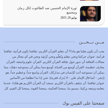
المُلك كله لله تعالى يؤتيه من يشاء وينزعه ممن يشاء ويعز من
ثورة الإمام الحسين ضد الطاغوت لكل زمان
يشاء ويذل من يشاء
ومجتمع
يوليو 21, 2026
يوليو 26, 2023
{إِنَّ الدِّينَ عِنْدَ اللَّهِ الْإسْلامُ} الدين الذي شرعه الله للناس في
كل زمان…
يوليو 19, 2026
مـــن نـــحـــن
الوظيفة عبارة عن مسؤولية يجب النهوض بها كما ينبغي لكي
يجب أن يكون همّنا هو ماذا؟ أن نتعلم القرآن الكريم، ثقافتنا تكون قرآنية، ثقافتنا
تتحقق الحقوق للجميع
قرآنية، عنوان حركتنا ونحن نتعلم ونُعلّم ونحن نُرْشِد ونحن في أي مجال من
يوليو 18, 2026
مجالات الثقافة أن ندور حول ثقافة القرآن الكريم. القرآن علوم واسعة، القرآن
معارف عظيمة، القرآن أوسع من الحياة، أوسع مما يمكن أن يستوعبه ذهنك، مما
بعض صفات المتقين {الصَّابِرِينَ وَالصَّادِقِينَ وَالْقَانِتِينَ
يمكن أن تستوعبه أنت كإنسان في مداركك، القرآن واسع جداً، وعظيم جداً، هو
وَالْمُنْفِقِينَ…
((بحر – كما قال الإمام علي – لا يُدرَك قعره)). نحن إذا ما انطلقنا من الأساس
يوليو 17, 2026
عنوان ثقافتنا: أن نتثقف بالقرآن الكريم. سنجد أن القرآن الكريم هو هكذا، عندما
نتعلمه ونتبعه يزكينا، يسمو بنا، يمنحنا الحكمة، يمنحنا القوة، يمنحنا كل القيم، كل
الاعتصام بحبل الله أمر إلهي للمؤمنين وهو بمثابة سبب بينهم
القيم التي لما ضاعت ضاعت الأمة بضياعها، كما هو حاصل الآن في وضع
وبين الله يترتب عليه النصر…
المسلمين، وفي وضع العرب بالذات. وشرف عظيم جداً لنا، ونتمنى أن نكون
يوليو 16, 2026
صفحتنا على الفيس بوك
بمستوى أن نثقف الآخرين بالقرآن الكريم، وأن نتثقف بثقافة القرآن الكريم