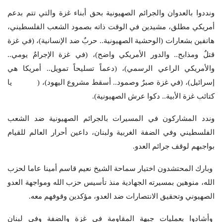
ونددوا بالعدوان والجرائم الصهيونية بحق أبناء غزة والتي تتم بدعم
أمريكي مطلق، مشيدين في الوقت ذاته بصمود الشعب الفلسطيني،
هاتفين بشعارات (الوحشية الصهيونية.. حربٌ ضد الإنسانية)، (في غزة
قتلٌ ومذابح.. والدور الأمريكي واضح)، (في غزة الإجرامٌ يومي..
والأمريكي الراعي الرسمي)، (دعماً تسليحاً تمويل.. أمريكا هي
إسرائيل)، (في غزة صبرٌ وصمود.. أسقط مشروع اليهود)، ( يا
كتائب غزة الأبية.. دكوا عرش الصهيونية).
وندد المشاركون في المسيرات بالجرائم الصهيونية ضد الشعب
الفلسطيني وفي الضفة الغربية ولبنان، داعين أحرار العالم للقيام
بواجبهم لوقف جرائم العدو.
وبارك المحتشدون اختيار سماحة الشيخ نعيم قاسم أمينا عاما لحزب
الله، منوهين بمسيرته الجهادية منذ تأسيس حزب الله ومواجهة العدو
الصهيوني وتحقيق الانتصارات ضد العدو، مؤكدين وقوفهم معه.
وأشادوا بعمليات جبهة المقاومة في غزة والضفة وفي لبنان