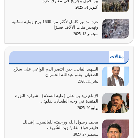
بين قتيل وجريح في معارك غزة
عندما يكون عدوك هو عدو الله معناه أن تكون نقاط الضعف
أكتوبر 31, 2025
فيه كثيرة وسينصرك الله عليه إذا…
يوليو 26, 2026
غزة: تدمير كامل لأكثر من 1600 برج وبناية سكنية
وتهجير مئات الآلاف قسرًا
سبتمبر 13, 2025
أراد الله لهذه الأمة ان تكون خير امة أخرجت للناس بالنهوض
بالأمر بالمعروف والنهي عن…
يوليو 25, 2026
مقالات
الدين الذي شرعه الله لا يجوز أن يخضع لآرائنا وأهوائنا
واجتهاداتنا لأننا سنختلف ونتفرق
الشهيد القائد.. حين انتصر الدم الواعي على سلاح
الطغيان: بقلم عبدالله الحمران
يوليو 24, 2026
يناير 11, 2026
أي أمة تتفرق في الدين وتتفرق في كيانها معناه أنها أصبحت
أمة عاجزة عن النهوض…
الإمام زيد بن علي (عليه السلام).. شرارة الثورة
المتقدة في وجه الطغيان. بقلم:…
يوليو 23, 2026
يوليو 20, 2025
يجب أن نعود جميعاً الى القرآن وعندنا أخطاء جميعاً لنعتصم
محمد رسول الله ورحمته للعالمين.. (فبذلك
بحبل الله جميعاً وليس كل…
فليفرحوا). بقلم/ زيد الشُريف
يوليو 22, 2026
سبتمبر 27, 2023