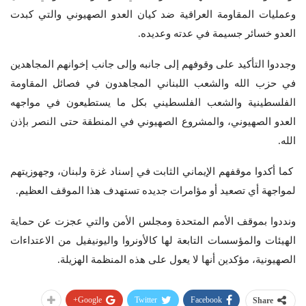
وعمليات المقاومة العراقية ضد كيان العدو الصهيوني والتي كبدت
العدو خسائر جسيمة في عدته وعديده.
وجددوا التأكيد على وقوفهم إلى جانبه وإلى جانب إخوانهم المجاهدين
في حزب الله والشعب اللبناني المجاهدون في فصائل المقاومة
الفلسطينية والشعب الفلسطيني بكل ما يستطيعون في مواجهه
العدو الصهيوني، والمشروع الصهيوني في المنطقة حتى النصر بإذن
الله.
كما أكدوا موقفهم الإيماني الثابت في إسناد غزة ولبنان، وجهوزيتهم
لمواجهة أي تصعيد أو مؤامرات جديده تستهدف هذا الموقف العظيم.
ونددوا بموقف الأمم المتحدة ومجلس الأمن والتي عجزت عن حماية
الهيئات والمؤسسات التابعة لها كالأونروا واليونيفيل من الاعتداءات
الصهيونية، مؤكدين أنها لا يعول على هذه المنظمة الهزيلة.
Google+
Twitter
Facebook
Share