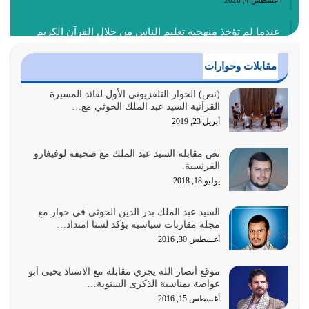
أغسطس 4, 2026
عندما لم تؤخذ منهجية تعليم الناس من خلال القرآن الكريم
حصل ضياع للأمة وضياع للأجيال
أغسطس 3, 2026
مقابلات وحوارات
الغاية من الصلاة هو ذكر الله (أقم الصلاة لذكري) إضافة إلى
(نص) الحوار التلفزيوني الأول لقائد المسيرة
القرآنية السيد عبد الملك الحوثي مع…
{وَأَعِدُّوا لَهُمْ مَا…
أبريل 23, 2019
أغسطس 2, 2026
نص مقابلة السيد عبد الملك مع صحيفة لوفيغارو
السبب الرئيسي لشقاء الأمة الابتعاد عن كتاب الله والتعدي
الفرنسية.
لحدود الله بالإضافات للدين
يوليو 18, 2018
أغسطس 1, 2026
السيد عبد الملك بدر الدين الحوثي في حوار مع
أبرز أسباب الشقاء هو الإعراض عن ذكر الله وعن هدى الله
مجلة مقاربات سياسية يؤكد لسنا امتداد…
المتمثل في القرآن الكريم
أغسطس 30, 2016
يوليو 31, 2026
موقع أنصار الله يجري مقابلة مع الاستاذ يحيى أبو
أولياء الشيطان كلما كانوا أكثر ولاءً وطاعة للشيطان كلما كانوا
عواضة بمناسبة الذكرى السنوية…
أكثر ضعفاً
أغسطس 15, 2016
يوليو 30, 2026