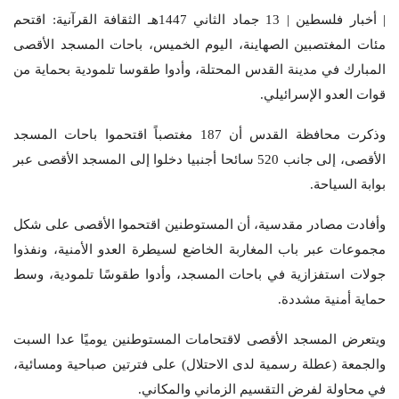
| أخبار فلسطين | 13 جماد الثاني 1447هـ الثقافة القرآنية: اقتحم
مئات المغتصبين الصهاينة، اليوم الخميس، باحات المسجد الأقصى
المبارك في مدينة القدس المحتلة، وأدوا طقوسا تلمودية بحماية من
قوات العدو الإسرائيلي.
وذكرت محافظة القدس أن 187 مغتصباً اقتحموا باحات المسجد
الأقصى، إلى جانب 520 سائحا أجنبيا دخلوا إلى المسجد الأقصى عبر
بوابة السياحة.
وأفادت مصادر مقدسية، أن المستوطنين اقتحموا الأقصى على شكل
مجموعات عبر باب المغاربة الخاضع لسيطرة العدو الأمنية، ونفذوا
جولات استفزازية في باحات المسجد، وأدوا طقوسًا تلمودية، وسط
حماية أمنية مشددة.
ويتعرض المسجد الأقصى لاقتحامات المستوطنين يوميًا عدا السبت
والجمعة (عطلة رسمية لدى الاحتلال) على فترتين صباحية ومسائية،
في محاولة لفرض التقسيم الزماني والمكاني.