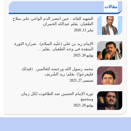
مقالات
الدين الذي شرعه الله لا يجوز أن يخضع لآرائنا وأهوائنا
واجتهاداتنا لأننا سنختلف ونتفرق
الشهيد القائد.. حين انتصر الدم الواعي على سلاح
الطغيان: بقلم عبدالله الحمران
يوليو 24, 2026
يناير 11, 2026
أي أمة تتفرق في الدين وتتفرق في كيانها معناه أنها أصبحت
أمة عاجزة عن النهوض…
الإمام زيد بن علي (عليه السلام).. شرارة الثورة
المتقدة في وجه الطغيان. بقلم:…
يوليو 23, 2026
يوليو 20, 2025
يجب أن نعود جميعاً الى القرآن وعندنا أخطاء جميعاً لنعتصم
محمد رسول الله ورحمته للعالمين.. (فبذلك
بحبل الله جميعاً وليس كل…
فليفرحوا). بقلم/ زيد الشُريف
يوليو 22, 2026
سبتمبر 27, 2023
المُلك كله لله تعالى يؤتيه من يشاء وينزعه ممن يشاء ويعز من
ثورة الإمام الحسين ضد الطاغوت لكل زمان
يشاء ويذل من يشاء
ومجتمع
يوليو 21, 2026
يوليو 26, 2023
{إِنَّ الدِّينَ عِنْدَ اللَّهِ الْإسْلامُ} الدين الذي شرعه الله للناس في
كل زمان…
يوليو 19, 2026