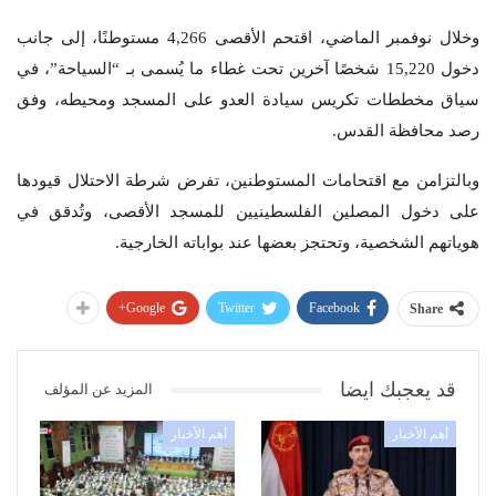
وخلال نوفمبر الماضي، اقتحم الأقصى 4,266 مستوطنًا، إلى جانب
دخول 15,220 شخصًا آخرين تحت غطاء ما يُسمى بـ “السياحة”، في
سياق مخططات تكريس سيادة العدو على المسجد ومحيطه، وفق
رصد محافظة القدس.
وبالتزامن مع اقتحامات المستوطنين، تفرض شرطة الاحتلال قيودها
على دخول المصلين الفلسطينيين للمسجد الأقصى، وتُدقق في
هوياتهم الشخصية، وتحتجز بعضها عند بواباته الخارجية.
Google+
Twitter
Facebook
Share
قد يعجبك ايضا
المزيد عن المؤلف
أهم الأخبار
أهم الأخبار