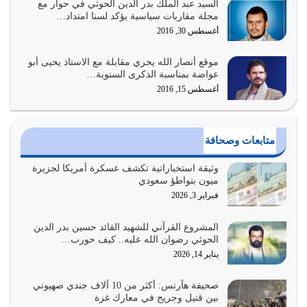
السيد عبد الملك بدر الدين الحوثي في حوار مع
أبرز أسباب الشقاء هو الإعراض عن ذكر الله وعن هدى الله
مجلة مقاربات سياسية يؤكد لسنا امتداد…
المتمثل في القرآن الكريم
أغسطس 30, 2016
يوليو 31, 2026
موقع أنصار الله يجري مقابلة مع الاستاذ يحيى أبو
أولياء الشيطان كلما كانوا أكثر ولاءً وطاعة للشيطان كلما كانوا
عواضة بمناسبة الذكرى السنوية…
أكثر ضعفاً
أغسطس 15, 2016
يوليو 30, 2026
وعد الله تعالى من يُقتل في سبيله بالحياة الأبدية والرزق
متابعات وصحافة
والاستبشار والنجاة والخلود في…
يوليو 29, 2026
وثيقة استخباراتية تكشف عسكرة أمريكا لجزيرة
ميون بتواطؤ سعودي
القرآن الكريم هو أهم مصدر لمعرفة رسول الله معرفة سيرته
فبراير 3, 2026
معرفة شخصيته معرفة عظمته
يوليو 28, 2026
المشروع القرآني للشهيد القائد حسين بدر الدين
الحوثي رضوان الله عليه.. كيف حورب…
هل نحن من الصالحين؟ قيِّم نفسك هنا اترك القرآن على أصله
يناير 14, 2026
وأعرض نفسك، وأعرض ما لديك على…
يوليو 27, 2026
صحيفة هآرتس: أكثر من 10 آلاف جندي صهيوني
بين قتيل وجريح في معارك غزة