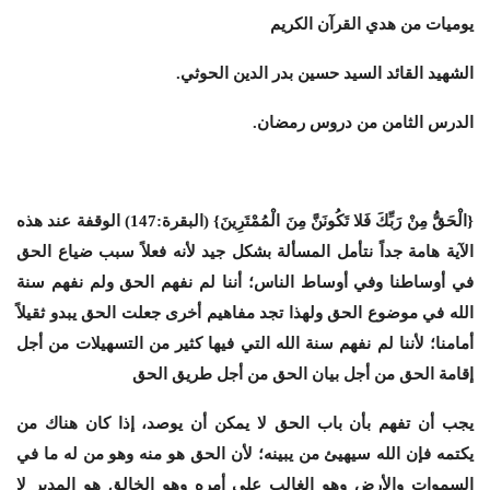
يوميات من هدي القرآن الكريم
الشهيد القائد السيد حسين بدر الدين الحوثي
.
الدرس الثامن من دروس رمضان.
{الْحَقُّ مِنْ رَبِّكَ فَلا تَكُونَنَّ مِنَ الْمُمْتَرِينَ} (البقرة:147) الوقفة عند هذه
الآية هامة جداً نتأمل المسألة بشكل جيد لأنه فعلاً سبب ضياع الحق
في أوساطنا وفي أوساط الناس؛ أننا لم نفهم الحق ولم نفهم سنة
الله في موضوع الحق ولهذا تجد مفاهيم أخرى جعلت الحق يبدو ثقيلاً
أمامنا؛ لأننا لم نفهم سنة الله التي فيها كثير من التسهيلات من أجل
إقامة الحق من أجل بيان الحق من أجل طريق الحق
يجب أن تفهم بأن باب الحق لا يمكن أن يوصد، إذا كان هناك من
يكتمه فإن الله سيهيئ من يبينه؛ لأن الحق هو منه وهو من له ما في
السموات والأرض وهو الغالب على أمره وهو الخالق هو المدبر لا