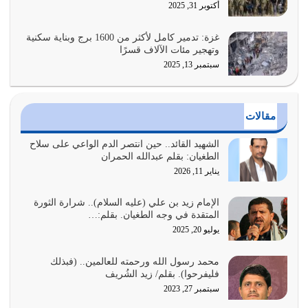
عندما يكون عدوك هو عدو الله معناه أن تكون نقاط الضعف
أكتوبر 31, 2025
فيه كثيرة وسينصرك الله عليه إذا…
يوليو 26, 2026
غزة: تدمير كامل لأكثر من 1600 برج وبناية سكنية
وتهجير مئات الآلاف قسرًا
سبتمبر 13, 2025
أراد الله لهذه الأمة ان تكون خير امة أخرجت للناس بالنهوض
بالأمر بالمعروف والنهي عن…
يوليو 25, 2026
مقالات
الدين الذي شرعه الله لا يجوز أن يخضع لآرائنا وأهوائنا
واجتهاداتنا لأننا سنختلف ونتفرق
الشهيد القائد.. حين انتصر الدم الواعي على سلاح
الطغيان: بقلم عبدالله الحمران
يوليو 24, 2026
يناير 11, 2026
أي أمة تتفرق في الدين وتتفرق في كيانها معناه أنها أصبحت
أمة عاجزة عن النهوض…
الإمام زيد بن علي (عليه السلام).. شرارة الثورة
المتقدة في وجه الطغيان. بقلم:…
يوليو 23, 2026
يوليو 20, 2025
يجب أن نعود جميعاً الى القرآن وعندنا أخطاء جميعاً لنعتصم
محمد رسول الله ورحمته للعالمين.. (فبذلك
بحبل الله جميعاً وليس كل…
فليفرحوا). بقلم/ زيد الشُريف
يوليو 22, 2026
سبتمبر 27, 2023