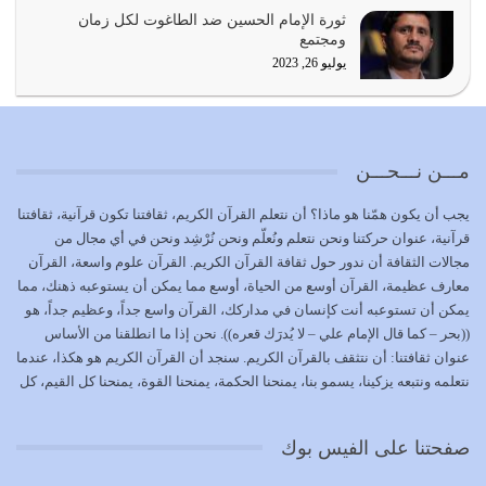
المُلك كله لله تعالى يؤتيه من يشاء وينزعه ممن يشاء ويعز من
ثورة الإمام الحسين ضد الطاغوت لكل زمان
يشاء ويذل من يشاء
ومجتمع
يوليو 21, 2026
يوليو 26, 2023
{إِنَّ الدِّينَ عِنْدَ اللَّهِ الْإسْلامُ} الدين الذي شرعه الله للناس في
كل زمان…
يوليو 19, 2026
مـــن نـــحـــن
الوظيفة عبارة عن مسؤولية يجب النهوض بها كما ينبغي لكي
يجب أن يكون همّنا هو ماذا؟ أن نتعلم القرآن الكريم، ثقافتنا تكون قرآنية، ثقافتنا
تتحقق الحقوق للجميع
قرآنية، عنوان حركتنا ونحن نتعلم ونُعلّم ونحن نُرْشِد ونحن في أي مجال من
يوليو 18, 2026
مجالات الثقافة أن ندور حول ثقافة القرآن الكريم. القرآن علوم واسعة، القرآن
معارف عظيمة، القرآن أوسع من الحياة، أوسع مما يمكن أن يستوعبه ذهنك، مما
بعض صفات المتقين {الصَّابِرِينَ وَالصَّادِقِينَ وَالْقَانِتِينَ
يمكن أن تستوعبه أنت كإنسان في مداركك، القرآن واسع جداً، وعظيم جداً، هو
وَالْمُنْفِقِينَ…
((بحر – كما قال الإمام علي – لا يُدرَك قعره)). نحن إذا ما انطلقنا من الأساس
يوليو 17, 2026
عنوان ثقافتنا: أن نتثقف بالقرآن الكريم. سنجد أن القرآن الكريم هو هكذا، عندما
نتعلمه ونتبعه يزكينا، يسمو بنا، يمنحنا الحكمة، يمنحنا القوة، يمنحنا كل القيم، كل
الاعتصام بحبل الله أمر إلهي للمؤمنين وهو بمثابة سبب بينهم
القيم التي لما ضاعت ضاعت الأمة بضياعها، كما هو حاصل الآن في وضع
وبين الله يترتب عليه النصر…
المسلمين، وفي وضع العرب بالذات. وشرف عظيم جداً لنا، ونتمنى أن نكون
يوليو 16, 2026
صفحتنا على الفيس بوك
بمستوى أن نثقف الآخرين بالقرآن الكريم، وأن نتثقف بثقافة القرآن الكريم
{ذَلِكَ فَضْلُ اللَّهِ يُؤْتِيهِ مَنْ يَشَاءُ وَاللَّهُ ذُو الْفَضْلِ الْعَظِيمِ} يؤتيه من يشاء، فنحن