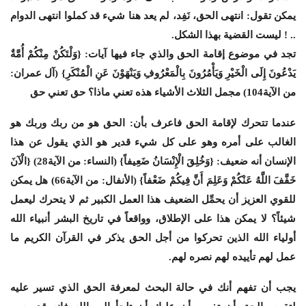
يمكن تقول: انتهى الحق، نَفِد، لم يعد هنا شيء قد كملوا انتهى الدوام
.. ! ليست القضية بهذا الشكل.
تجد في موضوع إقامة الحق والذي جاء فيها آيات: {وَلْتَكُنْ مِنْكُمْ أُمَّةٌ
يَدْعُونَ إِلَى الْخَيْرِ وَيَأْمُرُونَ بِالْمَعْرُوفِ وَيَنْهَوْنَ عَنِ الْمُنْكَرِ} (آل عمران:
من الآية104) مجمل الثلاث الأشياء هذه تعني ماذا؟ حق تعني حق
عندما تتحرك لإقامة الحق فاعرف بأن: الحق هو من ربك وربك هو
الغالب على أمره وهو على كل شيء قدير هو الذي يقول عن هذا
الإنسان أنه ضعيف: {وَخُلِقَ الْإِنْسَانُ ضَعِيفاً} (النساء: من الآية28) {الْآنَ
خَفَّفَ اللَّهُ عَنْكُمْ وَعَلِمَ أَنَّ فِيكُمْ ضَعْفاً} (الأنفال: من الآية66) هل يمكن
للقوي العزيز أن يحمِّل الضعيف هذا العمل الكبير ثم لا يتحرك ليعمل
شيئاً؟ لا يمكن هذا على الإطلاق، وواقعاً في تاريخ البشر أنبياء الله
أولياء الله الذين تحركوا من أجل الحق يذكر في القرآن الكريم ما
عمل لهم تأييده لهم نصره لهم.
يجب أن تفهم أنك في حالة البحث لمعرفة الحق الذي تسير عليه