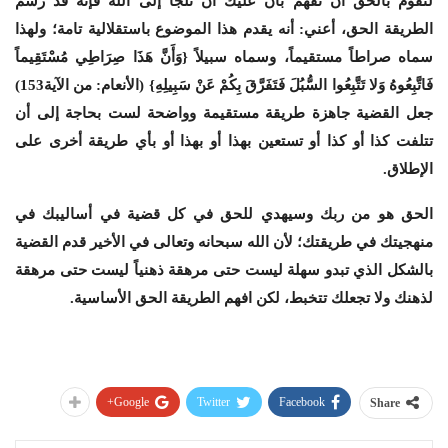
لتقوم بالحق أن تفهم بأن عليك أن تلجأ إلى الله فإنه قد رسم
الطريقة الحق، أعني: أنه يقدم هذا الموضوع باستقلالية تامة؛ ولهذا
سماه صراطاً مستقيماً، وسماه سبيلاً {وَأَنَّ هَذَا صِرَاطِي مُسْتَقِيماً
فَاتَّبِعُوهُ وَلا تَتَّبِعُوا السُّبُلَ فَتَفَرَّقَ بِكُمْ عَنْ سَبِيلِهِ} (الأنعام: من الآية153)
جعل القضية جاهزة طريقة مستقيمة وواضحة لست بحاجة إلى أن
تتلفت كذا أو كذا أو تستعين بهذا أو بهذا أو بأي طريقة أخرى على
الإطلاق.
الحق هو من ربك وسيهدي للحق في كل قضية في أساليبك في
منهجيتك في طريقتك؛ لأن الله سبحانه وتعالى في الأخير قدم القضية
بالشكل الذي تبدو سهلة ليست حتى مرهقة ذهنياً ليست حتى مرهقة
لذهنك ولا تجعلك تتخبط، لكن افهم الطريقة الحق الأساسية.
Google+
Twitter
Facebook
Share