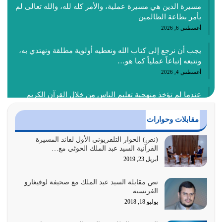
مسيرة الدين هي مسيرة عملية، والأمر كله لله، والله تعالى لم
يأمر بطاعة الظالمين
أغسطس 6, 2026
يجب أن نرجع إلى كتاب الله ونعطيه أولوية مطلقة ونهتدي به،
ونتبعه إتباعاً عملياً كما هو…
أغسطس 4, 2026
عندما لم تؤخذ منهجية تعليم الناس من خلال القرآن الكريم
حصل ضياع للأمة وضياع للأجيال
أغسطس 3, 2026
مقابلات وحوارات
الغاية من الصلاة هو ذكر الله (أقم الصلاة لذكري) إضافة إلى
(نص) الحوار التلفزيوني الأول لقائد المسيرة
القرآنية السيد عبد الملك الحوثي مع…
{وَأَعِدُّوا لَهُمْ مَا…
أبريل 23, 2019
أغسطس 2, 2026
نص مقابلة السيد عبد الملك مع صحيفة لوفيغارو
السبب الرئيسي لشقاء الأمة الابتعاد عن كتاب الله والتعدي
الفرنسية.
لحدود الله بالإضافات للدين
يوليو 18, 2018
أغسطس 1, 2026