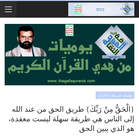
يوميات من هدي القرآن
{الْحَقُّ مِنْ رَبِّكَ} طريق الحق من عند الله
إلى الناس هي طريقة سهلة ليست معقدة،
هو الذي يبين الحق