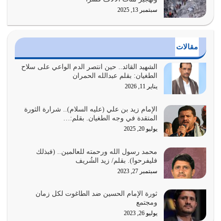
سبتمبر 13, 2025
أراد الله لهذه الأمة ان تكون خير امة أخرجت للناس بالنهوض
بالأمر بالمعروف والنهي عن…
يوليو 25, 2026
مقالات
الدين الذي شرعه الله لا يجوز أن يخضع لآرائنا وأهوائنا
واجتهاداتنا لأننا سنختلف ونتفرق
الشهيد القائد.. حين انتصر الدم الواعي على سلاح
الطغيان: بقلم عبدالله الحمران
يوليو 24, 2026
يناير 11, 2026
أي أمة تتفرق في الدين وتتفرق في كيانها معناه أنها أصبحت
أمة عاجزة عن النهوض…
الإمام زيد بن علي (عليه السلام).. شرارة الثورة
المتقدة في وجه الطغيان. بقلم:…
يوليو 23, 2026
يوليو 20, 2025
يجب أن نعود جميعاً الى القرآن وعندنا أخطاء جميعاً لنعتصم
محمد رسول الله ورحمته للعالمين.. (فبذلك
بحبل الله جميعاً وليس كل…
فليفرحوا). بقلم/ زيد الشُريف
يوليو 22, 2026
سبتمبر 27, 2023
المُلك كله لله تعالى يؤتيه من يشاء وينزعه ممن يشاء ويعز من
ثورة الإمام الحسين ضد الطاغوت لكل زمان
يشاء ويذل من يشاء
ومجتمع
يوليو 21, 2026
يوليو 26, 2023