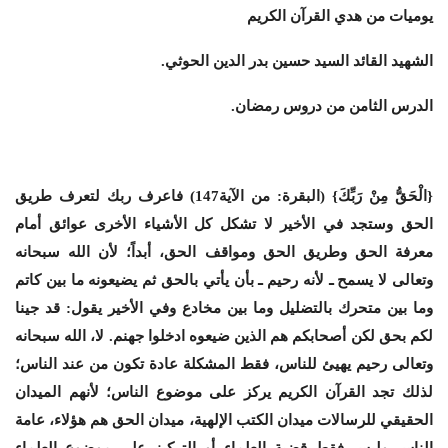
يوميات من هدي القرآن الكريم
الشهيد القائد السيد حسين بدر الدين الحوثي
.
الدرس الثامن من دروس رمضان.
{الْحَقُّ مِنْ رَبِّكَ} (البقرة: من الآية147) فاعرف ربك لتعرف طريق
الحق وستجد في الأخير لا تشكل كل الأشياء الأخرى عوائق أمام
معرفة الحق وطريق الحق ومواقف الحق، أبداً؛ لأن الله سبحانه
وتعالى لا يسمح ـ لأنه رحيم ـ بأن يأتي بالحق ثم يضيعونه ما بين كاتم
وما بين متحرك بالتضليل وما بين مخادع وفي الأخير يقول: قد جينا
لكم بحق لكن أصحابكم هم الذين ضيعوه ادخلوا جهنم. لا، الله سبحانه
وتعالى رحيم يهيئ للناس، فقط المشكلة عادة تكون من عند الناس؛
لذلك تجد القرآن الكريم يركز على موضوع الناس؛ لأنهم الميدان
الحقيقي للرسالات ميدان الكتب الإلهية، ميدان الحق هم هؤلاء، عامة
الناس وليس فقط قضية العلماء أو التركيز على موضوع العلماء