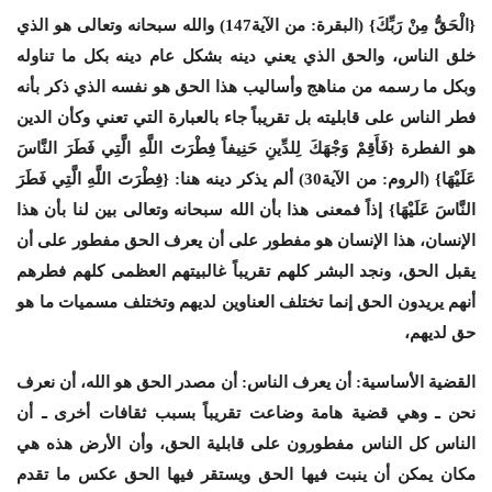
{الْحَقُّ مِنْ رَبِّكَ} (البقرة: من الآية147) والله سبحانه وتعالى هو الذي
خلق الناس، والحق الذي يعني دينه بشكل عام دينه بكل ما تناوله
وبكل ما رسمه من مناهج وأساليب هذا الحق هو نفسه الذي ذكر بأنه
فطر الناس على قابليته بل تقريباً جاء بالعبارة التي تعني وكأن الدين
هو الفطرة {فَأَقِمْ وَجْهَكَ لِلدِّينِ حَنِيفاً فِطْرَتَ اللَّهِ الَّتِي فَطَرَ النَّاسَ
عَلَيْهَا} (الروم: من الآية30) ألم يذكر دينه هنا: {فِطْرَتَ اللَّهِ الَّتِي فَطَرَ
النَّاسَ عَلَيْهَا} إذاً فمعنى هذا بأن الله سبحانه وتعالى بين لنا بأن هذا
الإنسان، هذا الإنسان هو مفطور على أن يعرف الحق مفطور على أن
يقبل الحق، ونجد البشر كلهم تقريباً غالبيتهم العظمى كلهم فطرهم
أنهم يريدون الحق إنما تختلف العناوين لديهم وتختلف مسميات ما هو
حق لديهم،
القضية الأساسية: أن يعرف الناس: أن مصدر الحق هو الله، أن نعرف
نحن ـ وهي قضية هامة وضاعت تقريباً بسبب ثقافات أخرى ـ أن
الناس كل الناس مفطورون على قابلية الحق، وأن الأرض هذه هي
مكان يمكن أن ينبت فيها الحق ويستقر فيها الحق عكس ما تقدم