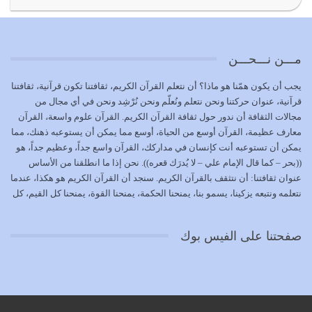
{إِنَّ الدِّينَ عِنْدَ اللَّهِ الْإسْلامُ} الدين الذي شرعه الله للناس في
كل زمان…
يوليو 19, 2026
مـــن نـــحـــن
الوظيفة عبارة عن مسؤولية يجب النهوض بها كما ينبغي لكي
يجب أن يكون همّنا هو ماذا؟ أن نتعلم القرآن الكريم، ثقافتنا تكون قرآنية، ثقافتنا
تتحقق الحقوق للجميع
قرآنية، عنوان حركتنا ونحن نتعلم ونُعلّم ونحن نُرْشِد ونحن في أي مجال من
يوليو 18, 2026
مجالات الثقافة أن ندور حول ثقافة القرآن الكريم. القرآن علوم واسعة، القرآن
معارف عظيمة، القرآن أوسع من الحياة، أوسع مما يمكن أن يستوعبه ذهنك، مما
بعض صفات المتقين {الصَّابِرِينَ وَالصَّادِقِينَ وَالْقَانِتِينَ
يمكن أن تستوعبه أنت كإنسان في مداركك، القرآن واسع جداً، وعظيم جداً، هو
وَالْمُنْفِقِينَ…
((بحر – كما قال الإمام علي – لا يُدرَك قعره)). نحن إذا ما انطلقنا من الأساس
يوليو 17, 2026
عنوان ثقافتنا: أن نتثقف بالقرآن الكريم. سنجد أن القرآن الكريم هو هكذا، عندما
نتعلمه ونتبعه يزكينا، يسمو بنا، يمنحنا الحكمة، يمنحنا القوة، يمنحنا كل القيم، كل
الاعتصام بحبل الله أمر إلهي للمؤمنين وهو بمثابة سبب بينهم
القيم التي لما ضاعت ضاعت الأمة بضياعها، كما هو حاصل الآن في وضع
وبين الله يترتب عليه النصر…
المسلمين، وفي وضع العرب بالذات. وشرف عظيم جداً لنا، ونتمنى أن نكون
يوليو 16, 2026
صفحتنا على الفيس بوك
بمستوى أن نثقف الآخرين بالقرآن الكريم، وأن نتثقف بثقافة القرآن الكريم
{ذَلِكَ فَضْلُ اللَّهِ يُؤْتِيهِ مَنْ يَشَاءُ وَاللَّهُ ذُو الْفَضْلِ الْعَظِيمِ} يؤتيه من يشاء، فنحن
نحاول أن نكون ممن يشاء الله أن يُؤتَوا هذا الفضل العظيم. لا تفكر إطلاقاً أن
العلم هو في أن تنتهي من رصّات من الكتب، ربما رصات من الكتب توجد في
نفسك جهلاً وضلالاً، لا تنفع. استعرض الآن المكاتب في الشوارع في المدن تجد