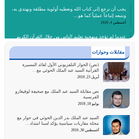
يجب أن نرجع إلى كتاب الله ونعطيه أولوية مطلقة ونهتدي به،
ونتبعه إتباعاً عملياً كما هو…
أغسطس 4, 2026
عندما لم تؤخذ منهجية تعليم الناس من خلال القرآن الكريم
حصل ضياع للأمة وضياع للأجيال
أغسطس 3, 2026
مقابلات وحوارات
الغاية من الصلاة هو ذكر الله (أقم الصلاة لذكري) إضافة إلى
(نص) الحوار التلفزيوني الأول لقائد المسيرة
القرآنية السيد عبد الملك الحوثي مع…
{وَأَعِدُّوا لَهُمْ مَا…
أبريل 23, 2019
أغسطس 2, 2026
نص مقابلة السيد عبد الملك مع صحيفة لوفيغارو
السبب الرئيسي لشقاء الأمة الابتعاد عن كتاب الله والتعدي
الفرنسية.
لحدود الله بالإضافات للدين
يوليو 18, 2018
أغسطس 1, 2026
السيد عبد الملك بدر الدين الحوثي في حوار مع
أبرز أسباب الشقاء هو الإعراض عن ذكر الله وعن هدى الله
مجلة مقاربات سياسية يؤكد لسنا امتداد…
المتمثل في القرآن الكريم
أغسطس 30, 2016
يوليو 31, 2026