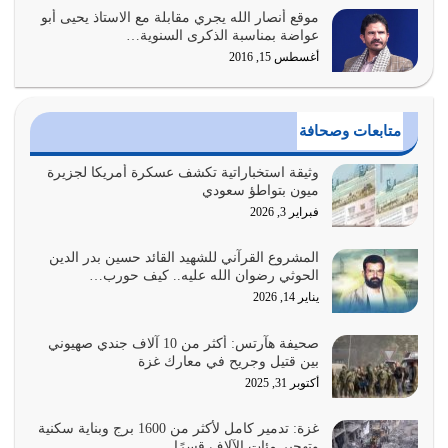
موقع أنصار الله يجري مقابلة مع الاستاذ يحيى أبو
أولياء الشيطان كلما كانوا أكثر ولاءً وطاعة للشيطان كلما كانوا
عواضة بمناسبة الذكرى السنوية…
أكثر ضعفاً
أغسطس 15, 2016
يوليو 30, 2026
وعد الله تعالى من يُقتل في سبيله بالحياة الأبدية والرزق
متابعات وصحافة
والاستبشار والنجاة والخلود في…
يوليو 29, 2026
وثيقة استخباراتية تكشف عسكرة أمريكا لجزيرة
ميون بتواطؤ سعودي
القرآن الكريم هو أهم مصدر لمعرفة رسول الله معرفة سيرته
فبراير 3, 2026
معرفة شخصيته معرفة عظمته
يوليو 28, 2026
المشروع القرآني للشهيد القائد حسين بدر الدين
الحوثي رضوان الله عليه.. كيف حورب…
هل نحن من الصالحين؟ قيِّم نفسك هنا اترك القرآن على أصله
يناير 14, 2026
وأعرض نفسك، وأعرض ما لديك على…
يوليو 27, 2026
صحيفة هآرتس: أكثر من 10 آلاف جندي صهيوني
بين قتيل وجريح في معارك غزة
عندما يكون عدوك هو عدو الله معناه أن تكون نقاط الضعف
أكتوبر 31, 2025
فيه كثيرة وسينصرك الله عليه إذا…
يوليو 26, 2026
غزة: تدمير كامل لأكثر من 1600 برج وبناية سكنية
وتهجير مئات الآلاف قسرًا