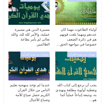
أولياء الطاغوت مهما كان
مسيرة الدين هي مسيرة
عددهم ومهما بلغت قوتهم
عملية، والأمر كله لله، والله
هم في دائرة الضعف
تعالى لم يأمر بطاعة
خصوصا في مواجهة الحق…
الظالمين
يوميات من هدي القرآن
يوميات من هدي القرآن
يجب أن نرجع إلى كتاب الله
عندما لم تؤخذ منهجية تعليم
ونعطيه أولوية مطلقة ونهتدي
الناس من خلال القرآن
به، ونتبعه إتباعاً عملياً كما
الكريم حصل ضياع للأمة
هو…
وضياع للأجيال