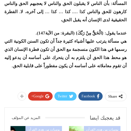
المسألة: بأن الناس لا يقبلون الحق والناس لا يعجبهم الحق والناس
كارهون للحق والناس كذا …. كذا … كذا … إلى آخره، لا. الفطرة
الحقيقية لدى الإنسان أنه يقبل الحق،
عندما يقول: {الْحَقُّ مِنْ رَبِّكَ} (البقرة: من الآية147).
هي مسألة يترتب عليها أشياء كثيرة جداً أن تكون السنن الكونية التي
رسمها في هذا الكون منسجمة مع الحق أن تكون فطرة الإنسان الذي
هو محط هذا الحق أن يلتزم به أن يتحرك على أساسه أن يدعو إليه
أن تقوم معاملاته على أساسه أن يكون مفطوراً على قابلية الحق.
Google+
Twitter
Facebook
Share
قد يعجبك ايضا
المزيد عن المؤلف
يوميات من هدي القرآن
يوميات من هدي القرآن