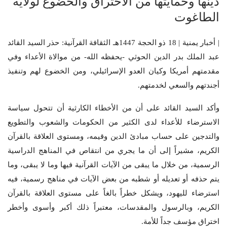
دينها وحمايتها من الاختراق والخضوع لولاية
الطاغوت
| أخبار يمنية | 18 ذو الحجة 1447هـ الثقافة القرآنية: حذر السيد القائد
عبد الملك بدر الدين الحوثي -يحفظه الله- من موالاة الأعداء وفي
مقدمتهم أمريكا وكيان العدو الإسرائيلي، ومن الخضوع لهم وتنفيذ
أجندتهم والسعي لخدمتهم.
وأكد السيد القائد على أن من الأخطاء الكارثية أن تتحول سياسة
الاسترضاء للأعداء لدى الكثير من الحكومات والشعوب والتطويع
والتدجين على حساب مبادئ الدين وقيمه، ومستوى العلاقة بالقرآن
الكريم، مشيراً إلى أن ما يجري من انتقاص في المناهج الدراسية
الرسمية، من خلال ما يبقى من الآيات القرآنية فيها وما لا يبقى، وما
يتم حذفه أو تعديله أو شطبه من بعض الآيات في مناهج رسمية، فيه
استرضاء لليهود، ويشكل خطراً بالغاً على مستوى العلاقة بالقرآن
الكريم، وبالرسول والمقدسات، معتبراً ذلك أكبر وأسوى وأخطر
اختراق مؤسف جداً للأمة.