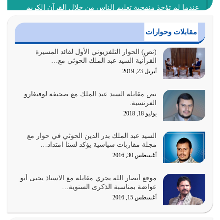
عندما لم تؤخذ منهجية تعليم الناس من خلال القرآن الكريم
حصل ضياع للأمة وضياع للأجيال
أغسطس 3, 2026
مقابلات وحوارات
الغاية من الصلاة هو ذكر الله (أقم الصلاة لذكري) إضافة إلى
(نص) الحوار التلفزيوني الأول لقائد المسيرة
القرآنية السيد عبد الملك الحوثي مع…
{وَأَعِدُّوا لَهُمْ مَا…
أبريل 23, 2019
أغسطس 2, 2026
نص مقابلة السيد عبد الملك مع صحيفة لوفيغارو
السبب الرئيسي لشقاء الأمة الابتعاد عن كتاب الله والتعدي
الفرنسية.
لحدود الله بالإضافات للدين
يوليو 18, 2018
أغسطس 1, 2026
السيد عبد الملك بدر الدين الحوثي في حوار مع
أبرز أسباب الشقاء هو الإعراض عن ذكر الله وعن هدى الله
مجلة مقاربات سياسية يؤكد لسنا امتداد…
المتمثل في القرآن الكريم
أغسطس 30, 2016
يوليو 31, 2026
موقع أنصار الله يجري مقابلة مع الاستاذ يحيى أبو
أولياء الشيطان كلما كانوا أكثر ولاءً وطاعة للشيطان كلما كانوا
عواضة بمناسبة الذكرى السنوية…
أكثر ضعفاً
أغسطس 15, 2016
يوليو 30, 2026