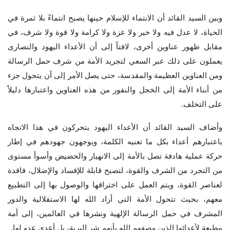
وبين السيد القائد أن الانتماء للإسلام حينها يصبح انتماءً بلا ثمرة في
الحياة، لا عدل فيه ولا خير ولا عزة ولا كرامة ولا قوة ولا شرف، في
مقابل ظهور عناوين أخرى، لافتاً إلى أن الأعداء اليهود والنصارى
يعملون على ذلك عبر السعي لتجريد الأمة من شرف حمل الرسالة
ومن العناوين العظيمة والمقدسة، حتى يصل الأمر إلى أن يتحول جزء
من أبناء الأمة إلى الخجل والنفور من هذه العناوين واعتبارها دليلاً
على التخلف.
وأضاف السيد القائد أن الأعداء اليهود يتحركون في هذا الاتجاه
باعتبارهم أعداء بكل ما تعنيه الكلمة، ويوجهون جهودهم في إطار
حركة عملية هادفة تصل بالأمة إلى الانهيار والحضيض وأسوأ مستوى
من التجرد من الشرف والقوة، لتصبح قابلة للإفساد والإضلال، فاقدة
لعناصر القوة، ويتم العمل على اختراقها والوصول بها إلى التطبيع
معهم، بحيث تتحول الأمة التي أراد الله لها الاستقلالية والدور
المشرف في حمل الرسالة الإلهية ونشرها في العالمين، إلى أمة
مطيعة لأعدائها الذين وصفهم الله بأنهم شر البرية، بل أعدى عدو لها.