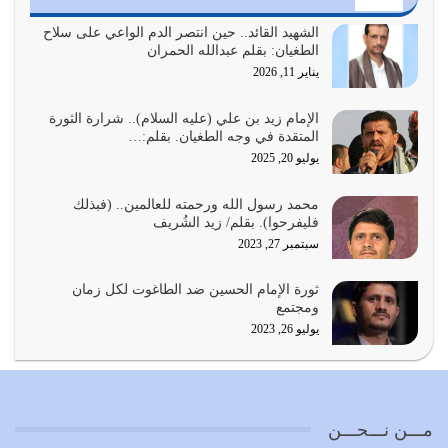
الدين الذي شرعه الله لا يجوز أن يخضع لآرائنا وأهوائنا
واجتهاداتنا لأننا سنختلف ونتفرق
الشهيد القائد.. حين انتصر الدم الواعي على سلاح
الطغيان: بقلم عبدالله الحمران
يوليو 24, 2026
يناير 11, 2026
أي أمة تتفرق في الدين وتتفرق في كيانها معناه أنها أصبحت
أمة عاجزة عن النهوض…
الإمام زيد بن علي (عليه السلام).. شرارة الثورة
المتقدة في وجه الطغيان. بقلم:…
يوليو 23, 2026
يوليو 20, 2025
يجب أن نعود جميعاً الى القرآن وعندنا أخطاء جميعاً لنعتصم
محمد رسول الله ورحمته للعالمين.. (فبذلك
بحبل الله جميعاً وليس كل…
فليفرحوا). بقلم/ زيد الشُريف
يوليو 22, 2026
سبتمبر 27, 2023
المُلك كله لله تعالى يؤتيه من يشاء وينزعه ممن يشاء ويعز من
ثورة الإمام الحسين ضد الطاغوت لكل زمان
يشاء ويذل من يشاء
ومجتمع
يوليو 21, 2026
يوليو 26, 2023
{إِنَّ الدِّينَ عِنْدَ اللَّهِ الْإسْلامُ} الدين الذي شرعه الله للناس في
كل زمان…
يوليو 19, 2026
مـــن نـــحـــن