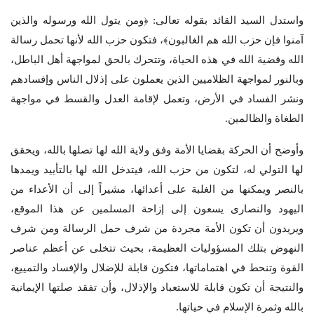
واستدل السيد القائد بقوله تعالى: ﴿ومن يتول الله ورسوله والذين
آمنوا فإن حزب الله هم الغالبون﴾، فتكون حزب الله لأنها تحمل رسالة
الله وقضية الله في هذه الحياة، وتتحرك بالحق لمواجهة أهل الباطل،
وبالنور لمواجهة الظلاميين الذين يعملون على إذلال الناس وإفسادهم
ونشر الفساد في الأرض، وتعمل لإقامة العدل والقسط في مواجهة
الطغاة والظالمين.
وأوضح أن الحركة بقضايا الأمة وفق ولاية الله لها تصلها بالله، ويحقق
لها التولي له، لتكون من حزب الله، فيتدخل الله لها بالتأييد ويمدها
بالنصر ويمكنها من الغلبة على أعدائها، مشيراً إلى أن الأعداء من
اليهود والنصارى يسعون إلى إزاحة المسلمين عن هذا الموقع،
ويريدون أن تكون الأمة مجردة من شرف حمل الرسالة ومن شرف
النهوض بتلك المسؤوليات العظيمة، بحيث تتخلى عن أعظم عناصر
القوة وتنحط في اهتماماتها، فتكون قابلة للإضلال والإفساد والتمييع،
والنتيجة أن تكون قابلة للاستعباد والإذلال، وأن تفقد صلتها الإيمانية
بالله وثمرة الإسلام في حياتها.