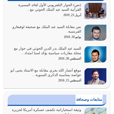
السبب الرئيسي لشقاء الأمة الابتعاد عن كتاب الله والتعدي
(نص) الحوار التلفزيوني الأول لقائد المسيرة
القرآنية السيد عبد الملك الحوثي مع…
لحدود الله بالإضافات للدين
أبريل 23, 2019
أغسطس 1, 2026
نص مقابلة السيد عبد الملك مع صحيفة لوفيغارو
أبرز أسباب الشقاء هو الإعراض عن ذكر الله وعن هدى الله
الفرنسية.
المتمثل في القرآن الكريم
يوليو 18, 2018
يوليو 31, 2026
السيد عبد الملك بدر الدين الحوثي في حوار مع
أولياء الشيطان كلما كانوا أكثر ولاءً وطاعة للشيطان كلما كانوا
مجلة مقاربات سياسية يؤكد لسنا امتداد…
أكثر ضعفاً
أغسطس 30, 2016
يوليو 30, 2026
موقع أنصار الله يجري مقابلة مع الاستاذ يحيى أبو
وعد الله تعالى من يُقتل في سبيله بالحياة الأبدية والرزق
عواضة بمناسبة الذكرى السنوية…
والاستبشار والنجاة والخلود في…
أغسطس 15, 2016
يوليو 29, 2026
القرآن الكريم هو أهم مصدر لمعرفة رسول الله معرفة سيرته
متابعات وصحافة
معرفة شخصيته معرفة عظمته
يوليو 28, 2026
وثيقة استخباراتية تكشف عسكرة أمريكا لجزيرة