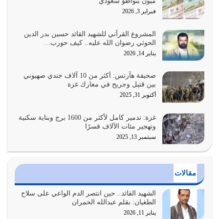
ميون بتواطؤ سعودي
هل نحن من الصالحين؟ قيِّم نفسك هنا اترك القرآن على أصله
فبراير 3, 2026
وأعرض نفسك، وأعرض ما لديك على…
يوليو 27, 2026
المشروع القرآني للشهيد القائد حسين بدر الدين
الحوثي رضوان الله عليه.. كيف حورب…
عندما يكون عدوك هو عدو الله معناه أن تكون نقاط الضعف
يناير 14, 2026
فيه كثيرة وسينصرك الله عليه إذا…
يوليو 26, 2026
صحيفة هآرتس: أكثر من 10 آلاف جندي صهيوني
بين قتيل وجريح في معارك غزة
أراد الله لهذه الأمة ان تكون خير امة أخرجت للناس بالنهوض
أكتوبر 31, 2025
بالأمر بالمعروف والنهي عن…
يوليو 25, 2026
غزة: تدمير كامل لأكثر من 1600 برج وبناية سكنية
وتهجير مئات الآلاف قسرًا
سبتمبر 13, 2025
الدين الذي شرعه الله لا يجوز أن يخضع لآرائنا وأهوائنا
واجتهاداتنا لأننا سنختلف ونتفرق
يوليو 24, 2026
مقالات
أي أمة تتفرق في الدين وتتفرق في كيانها معناه أنها أصبحت
أمة عاجزة عن النهوض…
الشهيد القائد.. حين انتصر الدم الواعي على سلاح
الطغيان: بقلم عبدالله الحمران
يوليو 23, 2026
يناير 11, 2026