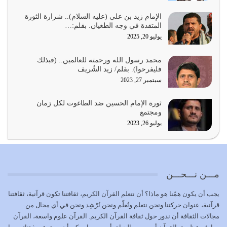
يجب أن نعود جميعاً الى القرآن وعندنا أخطاء جميعاً لنعتصم
بحبل الله جميعاً وليس كل…
الإمام زيد بن علي (عليه السلام).. شرارة الثورة
المتقدة في وجه الطغيان. بقلم:…
يوليو 22, 2026
يوليو 20, 2025
المُلك كله لله تعالى يؤتيه من يشاء وينزعه ممن يشاء ويعز من
محمد رسول الله ورحمته للعالمين.. (فبذلك
يشاء ويذل من يشاء
فليفرحوا). بقلم/ زيد الشُريف
يوليو 21, 2026
سبتمبر 27, 2023
{إِنَّ الدِّينَ عِنْدَ اللَّهِ الْإسْلامُ} الدين الذي شرعه الله للناس في
ثورة الإمام الحسين ضد الطاغوت لكل زمان
كل زمان…
ومجتمع
يوليو 19, 2026
يوليو 26, 2023
الوظيفة عبارة عن مسؤولية يجب النهوض بها كما ينبغي لكي
تتحقق الحقوق للجميع
يوليو 18, 2026
مـــن نـــحـــن
بعض صفات المتقين {الصَّابِرِينَ وَالصَّادِقِينَ وَالْقَانِتِينَ
يجب أن يكون همّنا هو ماذا؟ أن نتعلم القرآن الكريم، ثقافتنا تكون قرآنية، ثقافتنا
وَالْمُنْفِقِينَ…
قرآنية، عنوان حركتنا ونحن نتعلم ونُعلّم ونحن نُرْشِد ونحن في أي مجال من
يوليو 17, 2026
مجالات الثقافة أن ندور حول ثقافة القرآن الكريم. القرآن علوم واسعة، القرآن