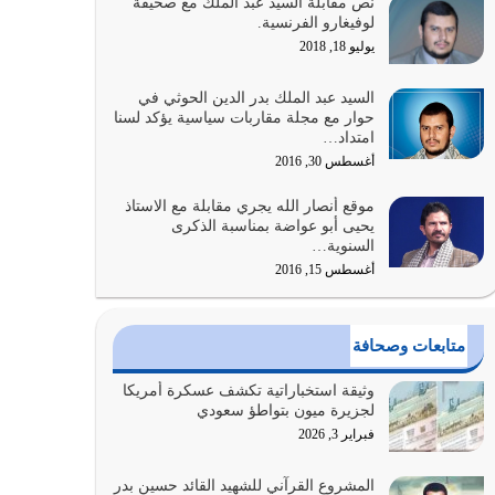
نص مقابلة السيد عبد الملك مع صحيفة
كلما كانوا أكثر ضعفاً
لوفيغارو الفرنسية.
يوليو 30, 2026
يوليو 18, 2018
وعد الله تعالى من يُقتل في سبيله بالحياة الأبدية
السيد عبد الملك بدر الدين الحوثي في
والرزق والاستبشار والنجاة والخلود في…
حوار مع مجلة مقاربات سياسية يؤكد لسنا
امتداد…
يوليو 29, 2026
أغسطس 30, 2016
القرآن الكريم هو أهم مصدر لمعرفة رسول الله معرفة
موقع أنصار الله يجري مقابلة مع الاستاذ
سيرته معرفة شخصيته معرفة عظمته
يحيى أبو عواضة بمناسبة الذكرى
يوليو 28, 2026
السنوية…
أغسطس 15, 2016
هل نحن من الصالحين؟ قيِّم نفسك هنا اترك القرآن
على أصله وأعرض نفسك، وأعرض ما لديك على…
يوليو 27, 2026
متابعات وصحافة
عندما يكون عدوك هو عدو الله معناه أن تكون نقاط
وثيقة استخباراتية تكشف عسكرة أمريكا
الضعف فيه كثيرة وسينصرك الله عليه إذا…
لجزيرة ميون بتواطؤ سعودي
يوليو 26, 2026
فبراير 3, 2026
أراد الله لهذه الأمة ان تكون خير امة أخرجت للناس
المشروع القرآني للشهيد القائد حسين بدر