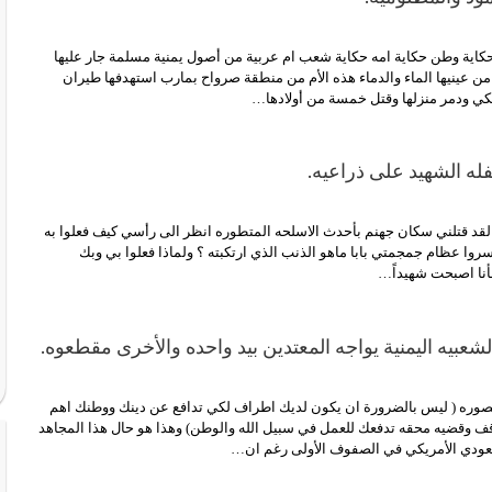
كاية وطن حكاية امه حكاية شعب ام عربية من أصول يمنية مسلمة جار عليها
ن عينيها الماء والدماء هذه الأم من منطقة صرواح بمارب استهدفها طيران
كي ودمر منزلها وقتل خمسة من أولادها…
ه الشهيد على ذراعيه.
با لقد قتلني سكان جهنم بأحدث الاسلحه المتطوره انظر الى رأسي كيف فعلوا به
وا عظام جمجمتي بابا ماهو الذنب الذي ارتكبته ؟ ولماذا فعلوا بي وبك
 فأنا اصبحت شهيداً…
لشعبيه اليمنية يواجه المعتدين بيد واحده والأخرى مقطعوه.
صوره ( ليس بالضرورة ان يكون لديك اطراف لكي تدافع عن دينك ووطنك اهم
 وقضيه محقه تدفعك للعمل في سبيل الله والوطن) وهذا هو حال هذا المجاهد
سعودي الأمريكي في الصفوف الأولى رغم ان…