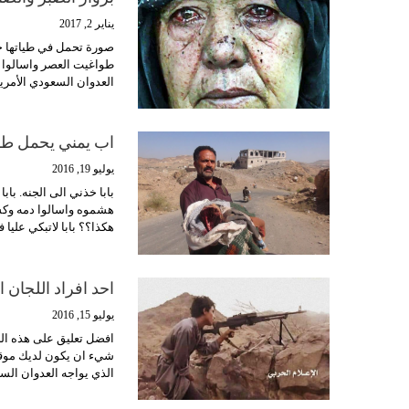
يناير 2, 2017
صورة تحمل في طياتها ح
طواغيت العصر واسالوا م
العدوان السعودي الأمري
اب يمني يحمل طفل
يوليو 19, 2016
بابا خذني الى الجنه. با
هشموه واسالوا دمه وكسر
هكذا؟؟ بابا لاتبكي عليا
احد افراد اللجان ا
يوليو 15, 2016
افضل تعليق على هذه ال
شيء ان يكون لديك موقف
الذي يواجه العدوان ال