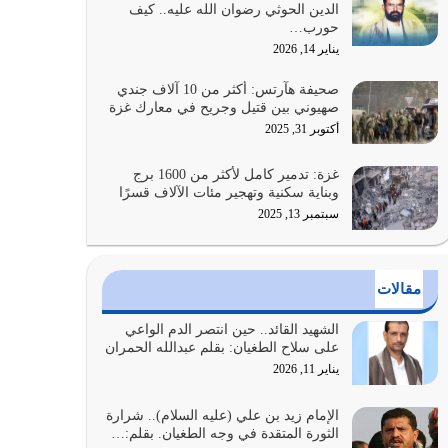
الدين الحوثي رضوان الله عليه.. كيف
بالنهوض بالأمر بالمعروف والنهي عن…
حورب…
يوليو 25, 2026
يناير 14, 2026
الدين الذي شرعه الله لا يجوز أن يخضع لآرائنا وأهوائنا
صحيفة هآرتس: أكثر من 10 آلاف جندي
واجتهاداتنا لأننا سنختلف ونتفرق
صهيوني بين قتيل وجريح في معارك غزة
يوليو 24, 2026
أكتوبر 31, 2025
أي أمة تتفرق في الدين وتتفرق في كيانها معناه أنها
غزة: تدمير كامل لأكثر من 1600 برج
أصبحت أمة عاجزة عن النهوض…
وبناية سكنية وتهجير مئات الآلاف قسرًا
يوليو 23, 2026
سبتمبر 13, 2025
يجب أن نعود جميعاً الى القرآن وعندنا أخطاء جميعاً
لنعتصم بحبل الله جميعاً وليس كل…
مقالات
يوليو 22, 2026
الشهيد القائد.. حين انتصر الدم الواعي
المُلك كله لله تعالى يؤتيه من يشاء وينزعه ممن يشاء
على سلاح الطغيان: بقلم عبدالله الحمران
ويعز من يشاء ويذل من يشاء
يناير 11, 2026
يوليو 21, 2026
الإمام زيد بن علي (عليه السلام).. شرارة
الثورة المتقدة في وجه الطغيان. بقلم:…
{إِنَّ الدِّينَ عِنْدَ اللَّهِ الْإسْلامُ} الدين الذي شرعه الله