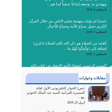
ونهتدي به، ونتبعه إتباعاً عملياً كما هو…
أغسطس 4, 2026
عندما لم تؤخذ منهجية تعليم الناس من خلال القرآن
الكريم حصل ضياع للأمة وضياع للأجيال
أغسطس 3, 2026
الغاية من الصلاة هو ذكر الله (أقم الصلاة لذكري)
إضافة إلى {وَأَعِدُّوا لَهُمْ مَا…
أغسطس 2, 2026
السبب الرئيسي لشقاء الأمة الابتعاد عن كتاب الله
والتعدي لحدود الله بالإضافات للدين
أغسطس 1, 2026
مقابلات وحوارات
أبرز أسباب الشقاء هو الإعراض عن ذكر الله وعن هدى
(نص) الحوار التلفزيوني الأول لقائد
المسيرة القرآنية السيد عبد الملك الحوثي
الله المتمثل في القرآن الكريم
مع…
يوليو 31, 2026
أبريل 23, 2019
أولياء الشيطان كلما كانوا أكثر ولاءً وطاعة للشيطان