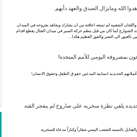
وا الله ومايزال الصدق والعهد دأبهم.
للجان الشعبيه لم تمنعه اعاقته من ان يشارك ويجاهد بجروحه في الميدان
 الشوارع كما كان من قبل ينظم حركة السير في ميدان القتال يقطع اقدام
ن بالعبور الى النصر والفوز العظيم هكذا…
ون بمصروفه اليومي للأمم المتحده!
عُملاتهم الحديديه انسانية المدعين حقو ق الطفل وحقوق الانسان!.
يده يلقي نظرة سخريه على صاروخ لم ينفجر القته
قنابل بالنسبه للشعب اليمني صغاراً وكباراً مدعاة للسخريه.