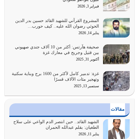
القرآن الكريم هو أهم مصدر لمعرفة رسول الله معرفة سيرته
فبراير 3, 2026
معرفة شخصيته معرفة عظمته
يوليو 28, 2026
المشروع القرآني للشهيد القائد حسين بدر الدين
الحوثي رضوان الله عليه.. كيف حورب…
هل نحن من الصالحين؟ قيِّم نفسك هنا اترك القرآن على أصله
يناير 14, 2026
وأعرض نفسك، وأعرض ما لديك على…
يوليو 27, 2026
صحيفة هآرتس: أكثر من 10 آلاف جندي صهيوني
بين قتيل وجريح في معارك غزة
عندما يكون عدوك هو عدو الله معناه أن تكون نقاط الضعف
أكتوبر 31, 2025
فيه كثيرة وسينصرك الله عليه إذا…
يوليو 26, 2026
غزة: تدمير كامل لأكثر من 1600 برج وبناية سكنية
وتهجير مئات الآلاف قسرًا
سبتمبر 13, 2025
أراد الله لهذه الأمة ان تكون خير امة أخرجت للناس بالنهوض
بالأمر بالمعروف والنهي عن…
يوليو 25, 2026
مقالات
الدين الذي شرعه الله لا يجوز أن يخضع لآرائنا وأهوائنا
واجتهاداتنا لأننا سنختلف ونتفرق
الشهيد القائد.. حين انتصر الدم الواعي على سلاح
الطغيان: بقلم عبدالله الحمران
يوليو 24, 2026
يناير 11, 2026