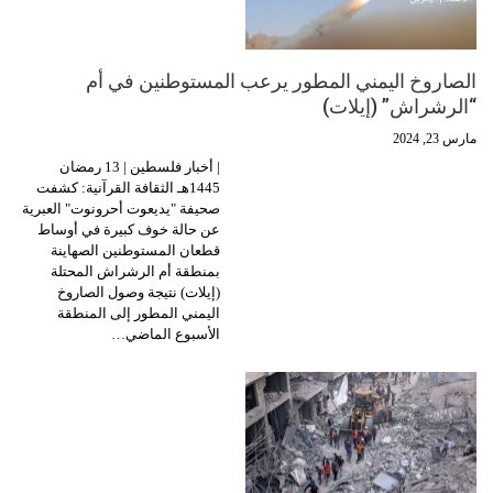
الصاروخ اليمني المطور يرعب المستوطنين في أم
“الرشراش” (إيلات)
مارس 23, 2024
| أخبار فلسطين | 13 رمضان
1445هـ الثقافة القرآنية: كشفت
صحيفة "يديعوت أحرونوت" العبرية
عن حالة خوف كبيرة في أوساط
قطعان المستوطنين الصهاينة
بمنطقة أم الرشراش المحتلة
(إيلات) نتيجة وصول الصاروخ
اليمني المطور إلى المنطقة
الأسبوع الماضي…