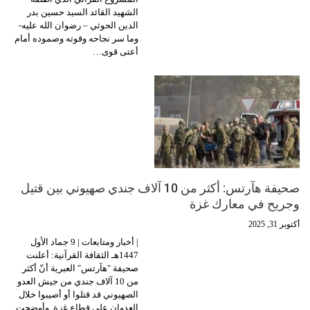
الشهيد القائد السيد حسين بدر
الدين الحوثي – رضوان الله عليه-
وما سر نجاحه وقوته وصموده أمام
أعتى قوى…
صحيفة هآرتس: أكثر من 10 آلاف جندي صهيوني بين قتيل
وجريح في معارك غزة
أكتوبر 31, 2025
| أخبار ومتابعات | 9 جماد الأول
1447هـ الثقافة القرآنية: أعلنت
صحيفة "هآرتس" العبرية أنّ أكثر
من 10 آلاف جندي من جيش العدو
الصهيوني قد قتلوا أو أصيبوا خلال
العدوان على قطاع غزة. وأوضحت