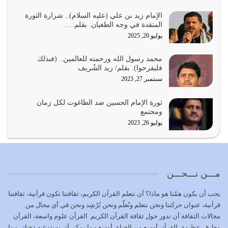
أي أمة تتفرق في الدين وتتفرق في كيانها معناه أنها أصبحت
أمة عاجزة عن النهوض…
الإمام زيد بن علي (عليه السلام).. شرارة الثورة
المتقدة في وجه الطغيان. بقلم:…
يوليو 23, 2026
يوليو 20, 2025
يجب أن نعود جميعاً الى القرآن وعندنا أخطاء جميعاً لنعتصم
محمد رسول الله ورحمته للعالمين.. (فبذلك
بحبل الله جميعاً وليس كل…
فليفرحوا). بقلم/ زيد الشُريف
يوليو 22, 2026
سبتمبر 27, 2023
المُلك كله لله تعالى يؤتيه من يشاء وينزعه ممن يشاء ويعز من
ثورة الإمام الحسين ضد الطاغوت لكل زمان
يشاء ويذل من يشاء
ومجتمع
يوليو 21, 2026
يوليو 26, 2023
{إِنَّ الدِّينَ عِنْدَ اللَّهِ الْإسْلامُ} الدين الذي شرعه الله للناس في
كل زمان…
يوليو 19, 2026
مـــن نـــحـــن
الوظيفة عبارة عن مسؤولية يجب النهوض بها كما ينبغي لكي
يجب أن يكون همّنا هو ماذا؟ أن نتعلم القرآن الكريم، ثقافتنا تكون قرآنية، ثقافتنا
تتحقق الحقوق للجميع
قرآنية، عنوان حركتنا ونحن نتعلم ونُعلّم ونحن نُرْشِد ونحن في أي مجال من
يوليو 18, 2026
مجالات الثقافة أن ندور حول ثقافة القرآن الكريم. القرآن علوم واسعة، القرآن
معارف عظيمة، القرآن أوسع من الحياة، أوسع مما يمكن أن يستوعبه ذهنك، مما