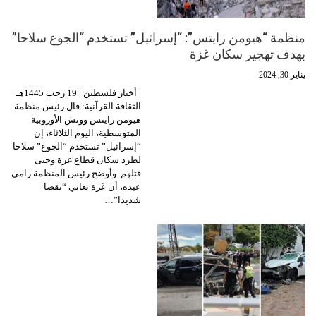
منظمة “هيومن رايتس”: “إسرائيل” تستخدم “الجوع سلاحا”
بهدف تهجير سكان غزة
يناير 30, 2024
| أخبار فلسطين | 19 رجب 1445هـ
الثقافة القرآنية: قال رئيس منظمة
هيومن رايتس ووتش الأوروبية
المتوسطية، اليوم الثلاثاء، إن
“إسرائيل” تستخدم “الجوع” سلاحا
لطرد سكان قطاع غزة وحتى
قتلهم. وأوضح رئيس المنظمة رامي
عبده، أن غزة تعاني “نقصا
شديدا”…