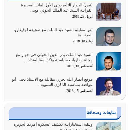
الغاية من الصلاة هو ذكر الله (أقم الصلاة لذكري) إضافة إلى
(نص) الحوار التلفزيوني الأول لقائد المسيرة
القرآنية السيد عبد الملك الحوثي مع…
{وَأَعِدُّوا لَهُمْ مَا…
أبريل 23, 2019
أغسطس 2, 2026
نص مقابلة السيد عبد الملك مع صحيفة لوفيغارو
السبب الرئيسي لشقاء الأمة الابتعاد عن كتاب الله والتعدي
الفرنسية.
لحدود الله بالإضافات للدين
يوليو 18, 2018
أغسطس 1, 2026
السيد عبد الملك بدر الدين الحوثي في حوار مع
أبرز أسباب الشقاء هو الإعراض عن ذكر الله وعن هدى الله
مجلة مقاربات سياسية يؤكد لسنا امتداد…
المتمثل في القرآن الكريم
أغسطس 30, 2016
يوليو 31, 2026
موقع أنصار الله يجري مقابلة مع الاستاذ يحيى أبو
أولياء الشيطان كلما كانوا أكثر ولاءً وطاعة للشيطان كلما كانوا
عواضة بمناسبة الذكرى السنوية…
أكثر ضعفاً
أغسطس 15, 2016
يوليو 30, 2026
وعد الله تعالى من يُقتل في سبيله بالحياة الأبدية والرزق
متابعات وصحافة
والاستبشار والنجاة والخلود في…
يوليو 29, 2026
وثيقة استخباراتية تكشف عسكرة أمريكا لجزيرة
ميون بتواطؤ سعودي