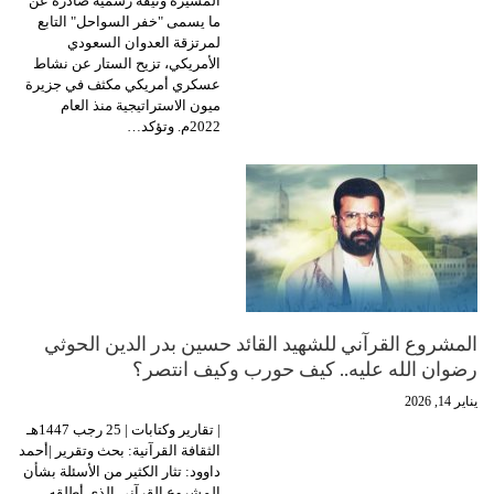
المسيرة وثيقة رسمية صادرة عن
ما يسمى "خفر السواحل" التابع
لمرتزقة العدوان السعودي
الأمريكي، تزيح الستار عن نشاط
عسكري أمريكي مكثف في جزيرة
ميون الاستراتيجية منذ العام
2022م. وتؤكد…
المشروع القرآني للشهيد القائد حسين بدر الدين الحوثي
رضوان الله عليه.. كيف حورب وكيف انتصر؟
يناير 14, 2026
| تقارير وكتابات | 25 رجب 1447هـ
الثقافة القرآنية: بحث وتقرير |أحمد
داوود: تثار الكثير من الأسئلة بشأن
المشروع القرآني الذي أطلقه