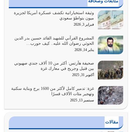
متابعات وصحافة
معرفة شخصيته معرفة عظمته
يوليو 28, 2026
وثيقة استخباراتية تكشف عسكرة أمريكا لجزيرة
ميون بتواطؤ سعودي
هل نحن من الصالحين؟ قيِّم نفسك هنا اترك القرآن على أصله
فبراير 3, 2026
وأعرض نفسك، وأعرض ما لديك على…
يوليو 27, 2026
المشروع القرآني للشهيد القائد حسين بدر الدين
الحوثي رضوان الله عليه.. كيف حورب…
عندما يكون عدوك هو عدو الله معناه أن تكون نقاط الضعف
يناير 14, 2026
فيه كثيرة وسينصرك الله عليه إذا…
يوليو 26, 2026
صحيفة هآرتس: أكثر من 10 آلاف جندي صهيوني
بين قتيل وجريح في معارك غزة
أراد الله لهذه الأمة ان تكون خير امة أخرجت للناس بالنهوض
أكتوبر 31, 2025
بالأمر بالمعروف والنهي عن…
يوليو 25, 2026
غزة: تدمير كامل لأكثر من 1600 برج وبناية سكنية
وتهجير مئات الآلاف قسرًا
سبتمبر 13, 2025
الدين الذي شرعه الله لا يجوز أن يخضع لآرائنا وأهوائنا
واجتهاداتنا لأننا سنختلف ونتفرق
يوليو 24, 2026
مقالات
أي أمة تتفرق في الدين وتتفرق في كيانها معناه أنها أصبحت