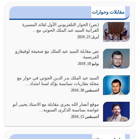
{وَأَعِدُّوا لَهُمْ مَا…
أغسطس 2, 2026
مقابلات وحوارات
السبب الرئيسي لشقاء الأمة الابتعاد عن كتاب الله والتعدي
(نص) الحوار التلفزيوني الأول لقائد المسيرة
القرآنية السيد عبد الملك الحوثي مع…
لحدود الله بالإضافات للدين
أبريل 23, 2019
أغسطس 1, 2026
نص مقابلة السيد عبد الملك مع صحيفة لوفيغارو
أبرز أسباب الشقاء هو الإعراض عن ذكر الله وعن هدى الله
الفرنسية.
المتمثل في القرآن الكريم
يوليو 18, 2018
يوليو 31, 2026
السيد عبد الملك بدر الدين الحوثي في حوار مع
أولياء الشيطان كلما كانوا أكثر ولاءً وطاعة للشيطان كلما كانوا
مجلة مقاربات سياسية يؤكد لسنا امتداد…
أكثر ضعفاً
أغسطس 30, 2016
يوليو 30, 2026
موقع أنصار الله يجري مقابلة مع الاستاذ يحيى أبو
وعد الله تعالى من يُقتل في سبيله بالحياة الأبدية والرزق
عواضة بمناسبة الذكرى السنوية…
والاستبشار والنجاة والخلود في…
أغسطس 15, 2016
يوليو 29, 2026
القرآن الكريم هو أهم مصدر لمعرفة رسول الله معرفة سيرته