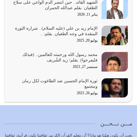
أمة عاجزة عن النهوض…
الشهيد القائد.. حين انتصر الدم الواعي على سلاح
الطغيان: بقلم عبدالله الحمران
يوليو 23, 2026
يناير 11, 2026
يجب أن نعود جميعاً الى القرآن وعندنا أخطاء جميعاً لنعتصم
بحبل الله جميعاً وليس كل…
الإمام زيد بن علي (عليه السلام).. شرارة الثورة
المتقدة في وجه الطغيان. بقلم:…
يوليو 22, 2026
يوليو 20, 2025
المُلك كله لله تعالى يؤتيه من يشاء وينزعه ممن يشاء ويعز من
محمد رسول الله ورحمته للعالمين.. (فبذلك
يشاء ويذل من يشاء
فليفرحوا). بقلم/ زيد الشُريف
يوليو 21, 2026
سبتمبر 27, 2023
{إِنَّ الدِّينَ عِنْدَ اللَّهِ الْإسْلامُ} الدين الذي شرعه الله للناس في
ثورة الإمام الحسين ضد الطاغوت لكل زمان
كل زمان…
ومجتمع
يوليو 19, 2026
يوليو 26, 2023
الوظيفة عبارة عن مسؤولية يجب النهوض بها كما ينبغي لكي
تتحقق الحقوق للجميع
يوليو 18, 2026
مـــن نـــحـــن
بعض صفات المتقين {الصَّابِرِينَ وَالصَّادِقِينَ وَالْقَانِتِينَ
يجب أن يكون همّنا هو ماذا؟ أن نتعلم القرآن الكريم، ثقافتنا تكون قرآنية، ثقافتنا