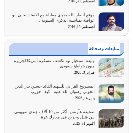
أغسطس 30, 2016
يوليو 30, 2026
موقع أنصار الله يجري مقابلة مع الاستاذ يحيى أبو
وعد الله تعالى من يُقتل في سبيله بالحياة الأبدية والرزق
عواضة بمناسبة الذكرى السنوية…
والاستبشار والنجاة والخلود في…
أغسطس 15, 2016
يوليو 29, 2026
القرآن الكريم هو أهم مصدر لمعرفة رسول الله معرفة سيرته
متابعات وصحافة
معرفة شخصيته معرفة عظمته
يوليو 28, 2026
وثيقة استخباراتية تكشف عسكرة أمريكا لجزيرة
ميون بتواطؤ سعودي
هل نحن من الصالحين؟ قيِّم نفسك هنا اترك القرآن على أصله
فبراير 3, 2026
وأعرض نفسك، وأعرض ما لديك على…
يوليو 27, 2026
المشروع القرآني للشهيد القائد حسين بدر الدين
الحوثي رضوان الله عليه.. كيف حورب…
عندما يكون عدوك هو عدو الله معناه أن تكون نقاط الضعف
يناير 14, 2026
فيه كثيرة وسينصرك الله عليه إذا…
يوليو 26, 2026
صحيفة هآرتس: أكثر من 10 آلاف جندي صهيوني
بين قتيل وجريح في معارك غزة
أراد الله لهذه الأمة ان تكون خير امة أخرجت للناس بالنهوض
أكتوبر 31, 2025
بالأمر بالمعروف والنهي عن…