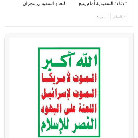
“وفاء” السعودية أمام ينبع
للعدو السعودي بنجران
السابق
التالي