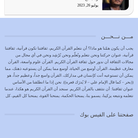
يوليو 19, 2026
يوليو 26, 2023
الوظيفة عبارة عن مسؤولية يجب النهوض بها كما ينبغي لكي
تتحقق الحقوق للجميع
يوليو 18, 2026
مـــن نـــحـــن
بعض صفات المتقين {الصَّابِرِينَ وَالصَّادِقِينَ وَالْقَانِتِينَ
يجب أن يكون همّنا هو ماذا؟ أن نتعلم القرآن الكريم، ثقافتنا تكون قرآنية، ثقافتنا
وَالْمُنْفِقِينَ…
قرآنية، عنوان حركتنا ونحن نتعلم ونُعلّم ونحن نُرْشِد ونحن في أي مجال من
يوليو 17, 2026
مجالات الثقافة أن ندور حول ثقافة القرآن الكريم. القرآن علوم واسعة، القرآن
معارف عظيمة، القرآن أوسع من الحياة، أوسع مما يمكن أن يستوعبه ذهنك، مما
الاعتصام بحبل الله أمر إلهي للمؤمنين وهو بمثابة سبب بينهم
يمكن أن تستوعبه أنت كإنسان في مداركك، القرآن واسع جداً، وعظيم جداً، هو
وبين الله يترتب عليه النصر…
((بحر – كما قال الإمام علي – لا يُدرَك قعره)). نحن إذا ما انطلقنا من الأساس
يوليو 16, 2026
عنوان ثقافتنا: أن نتثقف بالقرآن الكريم. سنجد أن القرآن الكريم هو هكذا، عندما
نتعلمه ونتبعه يزكينا، يسمو بنا، يمنحنا الحكمة، يمنحنا القوة، يمنحنا كل القيم، كل
إما أن نحاول أن نكون من أولياء الله فيتم على أيدينا ضرب
القيم التي لما ضاعت ضاعت الأمة بضياعها، كما هو حاصل الآن في وضع
أعدائه أو لا نكون فنُضرب من…
المسلمين، وفي وضع العرب بالذات. وشرف عظيم جداً لنا، ونتمنى أن نكون
يوليو 15, 2026
صفحتنا على الفيس بوك
بمستوى أن نثقف الآخرين بالقرآن الكريم، وأن نتثقف بثقافة القرآن الكريم
{ذَلِكَ فَضْلُ اللَّهِ يُؤْتِيهِ مَنْ يَشَاءُ وَاللَّهُ ذُو الْفَضْلِ الْعَظِيمِ} يؤتيه من يشاء، فنحن
نحاول أن نكون ممن يشاء الله أن يُؤتَوا هذا الفضل العظيم. لا تفكر إطلاقاً أن
العلم هو في أن تنتهي من رصّات من الكتب، ربما رصات من الكتب توجد في