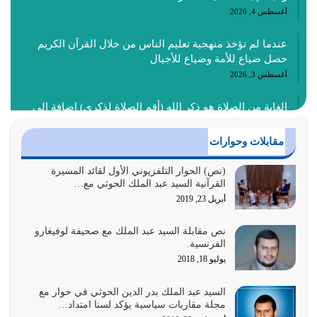
أغسطس 4, 2026
عندما لم تؤخذ منهجية تعليم الناس من خلال القرآن الكريم
حصل ضياع للأمة وضياع للأجيال
أغسطس 3, 2026
الغاية من الصلاة هو ذكر الله (أقم الصلاة لذكري) إضافة إلى
{وَأَعِدُّوا لَهُمْ مَا…
أغسطس 2, 2026
مقابلات وحوارات
السبب الرئيسي لشقاء الأمة الابتعاد عن كتاب الله والتعدي
(نص) الحوار التلفزيوني الأول لقائد المسيرة
القرآنية السيد عبد الملك الحوثي مع…
لحدود الله بالإضافات للدين
أبريل 23, 2019
أغسطس 1, 2026
نص مقابلة السيد عبد الملك مع صحيفة لوفيغارو
أبرز أسباب الشقاء هو الإعراض عن ذكر الله وعن هدى الله
الفرنسية.
المتمثل في القرآن الكريم
يوليو 18, 2018
يوليو 31, 2026
السيد عبد الملك بدر الدين الحوثي في حوار مع
أولياء الشيطان كلما كانوا أكثر ولاءً وطاعة للشيطان كلما كانوا
مجلة مقاربات سياسية يؤكد لسنا امتداد…
أكثر ضعفاً