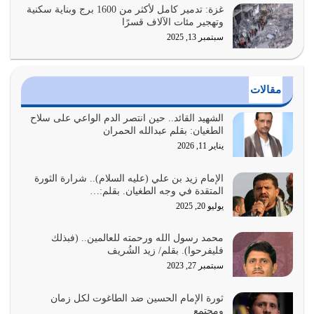
يوليو 25, 2026
غزة: تدمير كامل لأكثر من 1600 برج وبناية سكنية
وتهجير مئات الآلاف قسرًا
سبتمبر 13, 2025
الدين الذي شرعه الله لا يجوز أن يخضع لآرائنا وأهوائنا
واجتهاداتنا لأننا سنختلف ونتفرق
يوليو 24, 2026
مقالات
أي أمة تتفرق في الدين وتتفرق في كيانها معناه أنها أصبحت
أمة عاجزة عن النهوض…
الشهيد القائد.. حين انتصر الدم الواعي على سلاح
الطغيان: بقلم عبدالله الحمران
يوليو 23, 2026
يناير 11, 2026
يجب أن نعود جميعاً الى القرآن وعندنا أخطاء جميعاً لنعتصم
بحبل الله جميعاً وليس كل…
الإمام زيد بن علي (عليه السلام).. شرارة الثورة
المتقدة في وجه الطغيان. بقلم:…
يوليو 22, 2026
يوليو 20, 2025
المُلك كله لله تعالى يؤتيه من يشاء وينزعه ممن يشاء ويعز من
محمد رسول الله ورحمته للعالمين.. (فبذلك
يشاء ويذل من يشاء
فليفرحوا). بقلم/ زيد الشُريف
يوليو 21, 2026
سبتمبر 27, 2023
{إِنَّ الدِّينَ عِنْدَ اللَّهِ الْإسْلامُ} الدين الذي شرعه الله للناس في
ثورة الإمام الحسين ضد الطاغوت لكل زمان
كل زمان…
ومجتمع