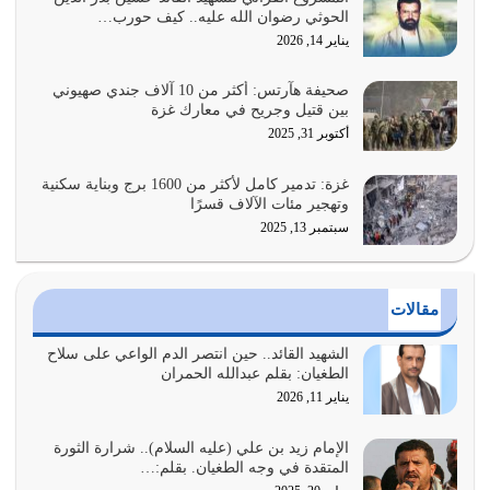
الحوثي رضوان الله عليه.. كيف حورب…
عندما يكون عدوك هو عدو الله معناه أن تكون نقاط الضعف
يناير 14, 2026
فيه كثيرة وسينصرك الله عليه إذا…
يوليو 26, 2026
صحيفة هآرتس: أكثر من 10 آلاف جندي صهيوني
بين قتيل وجريح في معارك غزة
أراد الله لهذه الأمة ان تكون خير امة أخرجت للناس بالنهوض
أكتوبر 31, 2025
بالأمر بالمعروف والنهي عن…
يوليو 25, 2026
غزة: تدمير كامل لأكثر من 1600 برج وبناية سكنية
وتهجير مئات الآلاف قسرًا
سبتمبر 13, 2025
الدين الذي شرعه الله لا يجوز أن يخضع لآرائنا وأهوائنا
واجتهاداتنا لأننا سنختلف ونتفرق
يوليو 24, 2026
مقالات
أي أمة تتفرق في الدين وتتفرق في كيانها معناه أنها أصبحت
أمة عاجزة عن النهوض…
الشهيد القائد.. حين انتصر الدم الواعي على سلاح
الطغيان: بقلم عبدالله الحمران
يوليو 23, 2026
يناير 11, 2026
يجب أن نعود جميعاً الى القرآن وعندنا أخطاء جميعاً لنعتصم
بحبل الله جميعاً وليس كل…
الإمام زيد بن علي (عليه السلام).. شرارة الثورة
المتقدة في وجه الطغيان. بقلم:…
يوليو 22, 2026