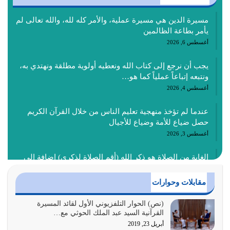
مسيرة الدين هي مسيرة عملية، والأمر كله لله، والله تعالى لم
يأمر بطاعة الظالمين
أغسطس 6, 2026
يجب أن نرجع إلى كتاب الله ونعطيه أولوية مطلقة ونهتدي به،
ونتبعه إتباعاً عملياً كما هو…
أغسطس 4, 2026
عندما لم تؤخذ منهجية تعليم الناس من خلال القرآن الكريم
حصل ضياع للأمة وضياع للأجيال
أغسطس 3, 2026
الغاية من الصلاة هو ذكر الله (أقم الصلاة لذكري) إضافة إلى
{وَأَعِدُّوا لَهُمْ مَا…
أغسطس 2, 2026
مقابلات وحوارات
السبب الرئيسي لشقاء الأمة الابتعاد عن كتاب الله والتعدي
(نص) الحوار التلفزيوني الأول لقائد المسيرة
القرآنية السيد عبد الملك الحوثي مع…
لحدود الله بالإضافات للدين
أبريل 23, 2019
أغسطس 1, 2026