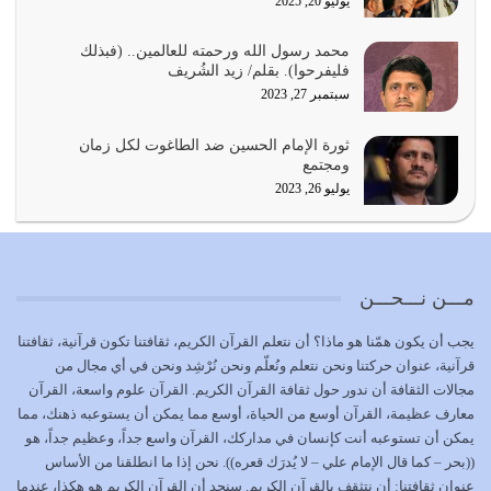
يوليو 20, 2025
المُلك كله لله تعالى يؤتيه من يشاء وينزعه ممن يشاء ويعز من
محمد رسول الله ورحمته للعالمين.. (فبذلك
يشاء ويذل من يشاء
فليفرحوا). بقلم/ زيد الشُريف
يوليو 21, 2026
سبتمبر 27, 2023
{إِنَّ الدِّينَ عِنْدَ اللَّهِ الْإسْلامُ} الدين الذي شرعه الله للناس في
ثورة الإمام الحسين ضد الطاغوت لكل زمان
كل زمان…
ومجتمع
يوليو 19, 2026
يوليو 26, 2023
الوظيفة عبارة عن مسؤولية يجب النهوض بها كما ينبغي لكي
تتحقق الحقوق للجميع
يوليو 18, 2026
مـــن نـــحـــن
بعض صفات المتقين {الصَّابِرِينَ وَالصَّادِقِينَ وَالْقَانِتِينَ
يجب أن يكون همّنا هو ماذا؟ أن نتعلم القرآن الكريم، ثقافتنا تكون قرآنية، ثقافتنا
وَالْمُنْفِقِينَ…
قرآنية، عنوان حركتنا ونحن نتعلم ونُعلّم ونحن نُرْشِد ونحن في أي مجال من
يوليو 17, 2026
مجالات الثقافة أن ندور حول ثقافة القرآن الكريم. القرآن علوم واسعة، القرآن
معارف عظيمة، القرآن أوسع من الحياة، أوسع مما يمكن أن يستوعبه ذهنك، مما
الاعتصام بحبل الله أمر إلهي للمؤمنين وهو بمثابة سبب بينهم
يمكن أن تستوعبه أنت كإنسان في مداركك، القرآن واسع جداً، وعظيم جداً، هو
وبين الله يترتب عليه النصر…
((بحر – كما قال الإمام علي – لا يُدرَك قعره)). نحن إذا ما انطلقنا من الأساس
يوليو 16, 2026
عنوان ثقافتنا: أن نتثقف بالقرآن الكريم. سنجد أن القرآن الكريم هو هكذا، عندما