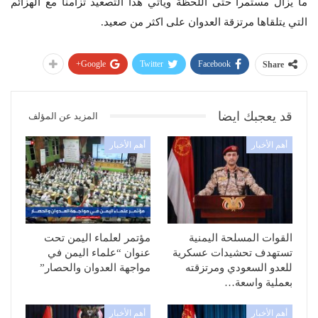
ما يزال مستمراً حتى اللحظة ويأتي هذا التصعيد تزامناً مع الهزائم
التي يتلقاها مرتزقة العدوان على اكثر من صعيد.
Google+
Twitter
Facebook
Share
قد يعجبك ايضا
المزيد عن المؤلف
أهم الأخبار
أهم الأخبار
القوات المسلحة اليمنية
مؤتمر لعلماء اليمن تحت
تستهدف تحشيدات عسكرية
عنوان “علماء اليمن في
للعدو السعودي ومرتزقته
مواجهة العدوان والحصار”
بعملية واسعة…
أهم الأخبار
أهم الأخبار