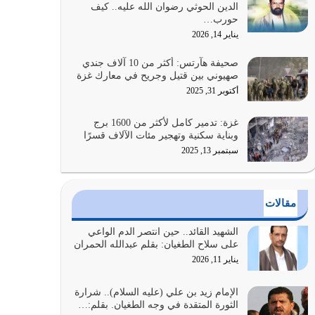
الدين الحوثي رضوان الله عليه.. كيف
الضعف فيه كثيرة وسينصرك الله عليه إذا…
حورب…
يوليو 26, 2026
يناير 14, 2026
أراد الله لهذه الأمة ان تكون خير امة أخرجت للناس
صحيفة هآرتس: أكثر من 10 آلاف جندي
بالنهوض بالأمر بالمعروف والنهي عن…
صهيوني بين قتيل وجريح في معارك غزة
يوليو 25, 2026
أكتوبر 31, 2025
الدين الذي شرعه الله لا يجوز أن يخضع لآرائنا وأهوائنا
غزة: تدمير كامل لأكثر من 1600 برج
واجتهاداتنا لأننا سنختلف ونتفرق
وبناية سكنية وتهجير مئات الآلاف قسرًا
يوليو 24, 2026
سبتمبر 13, 2025
أي أمة تتفرق في الدين وتتفرق في كيانها معناه أنها
أصبحت أمة عاجزة عن النهوض…
مقالات
يوليو 23, 2026
الشهيد القائد.. حين انتصر الدم الواعي
يجب أن نعود جميعاً الى القرآن وعندنا أخطاء جميعاً
على سلاح الطغيان: بقلم عبدالله الحمران
لنعتصم بحبل الله جميعاً وليس كل…
يناير 11, 2026
يوليو 22, 2026
الإمام زيد بن علي (عليه السلام).. شرارة
الثورة المتقدة في وجه الطغيان. بقلم:…
المُلك كله لله تعالى يؤتيه من يشاء وينزعه ممن يشاء