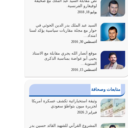
نص مقابلة السيد عبد الملك مع صحيفة
الله المتمثل في القرآن الكريم
لوفيغارو الفرنسية.
يوليو 31, 2026
يوليو 18, 2018
أولياء الشيطان كلما كانوا أكثر ولاءً وطاعة للشيطان
السيد عبد الملك بدر الدين الحوثي في
كلما كانوا أكثر ضعفاً
حوار مع مجلة مقاربات سياسية يؤكد لسنا
امتداد…
يوليو 30, 2026
أغسطس 30, 2016
وعد الله تعالى من يُقتل في سبيله بالحياة الأبدية
موقع أنصار الله يجري مقابلة مع الاستاذ
والرزق والاستبشار والنجاة والخلود في…
يحيى أبو عواضة بمناسبة الذكرى
يوليو 29, 2026
السنوية…
أغسطس 15, 2016
القرآن الكريم هو أهم مصدر لمعرفة رسول الله معرفة
سيرته معرفة شخصيته معرفة عظمته
يوليو 28, 2026
متابعات وصحافة
هل نحن من الصالحين؟ قيِّم نفسك هنا اترك القرآن
وثيقة استخباراتية تكشف عسكرة أمريكا
على أصله وأعرض نفسك، وأعرض ما لديك على…
لجزيرة ميون بتواطؤ سعودي
يوليو 27, 2026
فبراير 3, 2026
عندما يكون عدوك هو عدو الله معناه أن تكون نقاط
المشروع القرآني للشهيد القائد حسين بدر