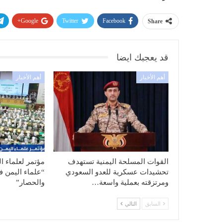
Google+
Twitter
Facebook
Share
قد يعجبك ايضا
أهم الأخبار
أهم الأخبار
القوات المسلحة اليمنية تستهدف
مؤتمر لعلماء ا
تحشيدات عسكرية للعدو السعودي
“علماء اليمن ف
ومرتزقته بعملية واسعة…
والحصار”
السابق
التالي