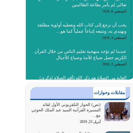
تعالى لم يأمر بطاعة الظالمين
أغسطس 6, 2026
يجب أن نرجع إلى كتاب الله ونعطيه أولوية مطلقة
ونهتدي به، ونتبعه إتباعاً عملياً كما هو…
أغسطس 4, 2026
عندما لم تؤخذ منهجية تعليم الناس من خلال القرآن
الكريم حصل ضياع للأمة وضياع للأجيال
أغسطس 3, 2026
الغاية من الصلاة هو ذكر الله (أقم الصلاة لذكري)
إضافة إلى {وَأَعِدُّوا لَهُمْ مَا…
أغسطس 2, 2026
مقابلات وحوارات
السبب الرئيسي لشقاء الأمة الابتعاد عن كتاب الله
(نص) الحوار التلفزيوني الأول لقائد
المسيرة القرآنية السيد عبد الملك الحوثي
والتعدي لحدود الله بالإضافات للدين
مع…
أغسطس 1, 2026
أبريل 23, 2019
أبرز أسباب الشقاء هو الإعراض عن ذكر الله وعن هدى