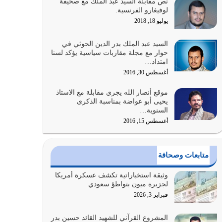
نص مقابلة السيد عبد الملك مع صحيفة
الله المتمثل في القرآن الكريم
لوفيغارو الفرنسية.
يوليو 31, 2026
يوليو 18, 2018
أولياء الشيطان كلما كانوا أكثر ولاءً وطاعة للشيطان
السيد عبد الملك بدر الدين الحوثي في
كلما كانوا أكثر ضعفاً
حوار مع مجلة مقاربات سياسية يؤكد لسنا
امتداد…
يوليو 30, 2026
أغسطس 30, 2016
وعد الله تعالى من يُقتل في سبيله بالحياة الأبدية
موقع أنصار الله يجري مقابلة مع الاستاذ
والرزق والاستبشار والنجاة والخلود في…
يحيى أبو عواضة بمناسبة الذكرى
يوليو 29, 2026
السنوية…
أغسطس 15, 2016
القرآن الكريم هو أهم مصدر لمعرفة رسول الله معرفة
سيرته معرفة شخصيته معرفة عظمته
يوليو 28, 2026
متابعات وصحافة
هل نحن من الصالحين؟ قيِّم نفسك هنا اترك القرآن
وثيقة استخباراتية تكشف عسكرة أمريكا
على أصله وأعرض نفسك، وأعرض ما لديك على…
لجزيرة ميون بتواطؤ سعودي
يوليو 27, 2026
فبراير 3, 2026
عندما يكون عدوك هو عدو الله معناه أن تكون نقاط
المشروع القرآني للشهيد القائد حسين بدر