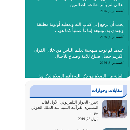
تعالى لم يأمر بطاعة الظالمين
أغسطس 6, 2026
يجب أن نرجع إلى كتاب الله ونعطيه أولوية مطلقة
ونهتدي به، ونتبعه إتباعاً عملياً كما هو…
أغسطس 4, 2026
عندما لم تؤخذ منهجية تعليم الناس من خلال القرآن
الكريم حصل ضياع للأمة وضياع للأجيال
أغسطس 3, 2026
الغاية من الصلاة هو ذكر الله (أقم الصلاة لذكري)
إضافة إلى {وَأَعِدُّوا لَهُمْ مَا…
أغسطس 2, 2026
مقابلات وحوارات
السبب الرئيسي لشقاء الأمة الابتعاد عن كتاب الله
(نص) الحوار التلفزيوني الأول لقائد
المسيرة القرآنية السيد عبد الملك الحوثي
والتعدي لحدود الله بالإضافات للدين
مع…
أغسطس 1, 2026
أبريل 23, 2019
أبرز أسباب الشقاء هو الإعراض عن ذكر الله وعن هدى