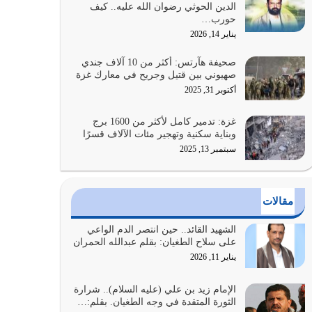
الدين الحوثي رضوان الله عليه.. كيف
الضعف فيه كثيرة وسينصرك الله عليه إذا…
حورب…
يوليو 26, 2026
يناير 14, 2026
أراد الله لهذه الأمة ان تكون خير امة أخرجت للناس
صحيفة هآرتس: أكثر من 10 آلاف جندي
بالنهوض بالأمر بالمعروف والنهي عن…
صهيوني بين قتيل وجريح في معارك غزة
يوليو 25, 2026
أكتوبر 31, 2025
الدين الذي شرعه الله لا يجوز أن يخضع لآرائنا وأهوائنا
غزة: تدمير كامل لأكثر من 1600 برج
واجتهاداتنا لأننا سنختلف ونتفرق
وبناية سكنية وتهجير مئات الآلاف قسرًا
يوليو 24, 2026
سبتمبر 13, 2025
أي أمة تتفرق في الدين وتتفرق في كيانها معناه أنها
أصبحت أمة عاجزة عن النهوض…
مقالات
يوليو 23, 2026
الشهيد القائد.. حين انتصر الدم الواعي
يجب أن نعود جميعاً الى القرآن وعندنا أخطاء جميعاً
على سلاح الطغيان: بقلم عبدالله الحمران
لنعتصم بحبل الله جميعاً وليس كل…
يناير 11, 2026
يوليو 22, 2026
الإمام زيد بن علي (عليه السلام).. شرارة
الثورة المتقدة في وجه الطغيان. بقلم:…
المُلك كله لله تعالى يؤتيه من يشاء وينزعه ممن يشاء