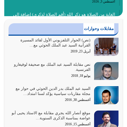
أغسطس 3, 2026
الغاية من الصلاة هو ذكر الله (أقم الصلاة لذكري) إضافة إلى
{وَأَعِدُّوا لَهُمْ مَا…
أغسطس 2, 2026
مقابلات وحوارات
السبب الرئيسي لشقاء الأمة الابتعاد عن كتاب الله والتعدي
(نص) الحوار التلفزيوني الأول لقائد المسيرة
القرآنية السيد عبد الملك الحوثي مع…
لحدود الله بالإضافات للدين
أبريل 23, 2019
أغسطس 1, 2026
نص مقابلة السيد عبد الملك مع صحيفة لوفيغارو
أبرز أسباب الشقاء هو الإعراض عن ذكر الله وعن هدى الله
الفرنسية.
المتمثل في القرآن الكريم
يوليو 18, 2018
يوليو 31, 2026
السيد عبد الملك بدر الدين الحوثي في حوار مع
أولياء الشيطان كلما كانوا أكثر ولاءً وطاعة للشيطان كلما كانوا
مجلة مقاربات سياسية يؤكد لسنا امتداد…
أكثر ضعفاً
أغسطس 30, 2016
يوليو 30, 2026
موقع أنصار الله يجري مقابلة مع الاستاذ يحيى أبو
وعد الله تعالى من يُقتل في سبيله بالحياة الأبدية والرزق
عواضة بمناسبة الذكرى السنوية…
والاستبشار والنجاة والخلود في…
أغسطس 15, 2016