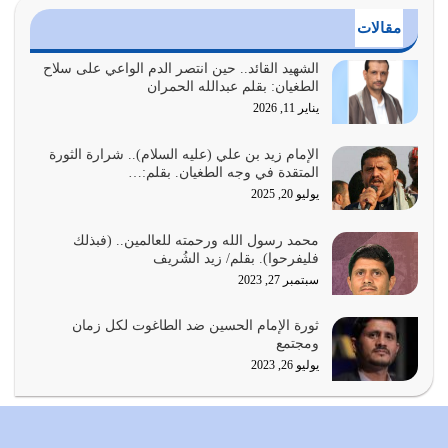
مقالات
أي أمة تتفرق في الدين وتتفرق في كيانها معناه أنها أصبحت
أمة عاجزة عن النهوض…
الشهيد القائد.. حين انتصر الدم الواعي على سلاح
الطغيان: بقلم عبدالله الحمران
يوليو 23, 2026
يناير 11, 2026
يجب أن نعود جميعاً الى القرآن وعندنا أخطاء جميعاً لنعتصم
بحبل الله جميعاً وليس كل…
الإمام زيد بن علي (عليه السلام).. شرارة الثورة
المتقدة في وجه الطغيان. بقلم:…
يوليو 22, 2026
يوليو 20, 2025
المُلك كله لله تعالى يؤتيه من يشاء وينزعه ممن يشاء ويعز من
محمد رسول الله ورحمته للعالمين.. (فبذلك
يشاء ويذل من يشاء
فليفرحوا). بقلم/ زيد الشُريف
يوليو 21, 2026
سبتمبر 27, 2023
{إِنَّ الدِّينَ عِنْدَ اللَّهِ الْإسْلامُ} الدين الذي شرعه الله للناس في
ثورة الإمام الحسين ضد الطاغوت لكل زمان
كل زمان…
ومجتمع
يوليو 19, 2026
يوليو 26, 2023
الوظيفة عبارة عن مسؤولية يجب النهوض بها كما ينبغي لكي
تتحقق الحقوق للجميع
يوليو 18, 2026