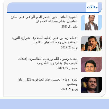
مقالات
أراد الله لهذه الأمة ان تكون خير امة أخرجت للناس بالنهوض
بالأمر بالمعروف والنهي عن…
الشهيد القائد.. حين انتصر الدم الواعي على سلاح
الطغيان: بقلم عبدالله الحمران
يوليو 25, 2026
يناير 11, 2026
الدين الذي شرعه الله لا يجوز أن يخضع لآرائنا وأهوائنا
واجتهاداتنا لأننا سنختلف ونتفرق
الإمام زيد بن علي (عليه السلام).. شرارة الثورة
المتقدة في وجه الطغيان. بقلم:…
يوليو 24, 2026
يوليو 20, 2025
أي أمة تتفرق في الدين وتتفرق في كيانها معناه أنها أصبحت
محمد رسول الله ورحمته للعالمين.. (فبذلك
أمة عاجزة عن النهوض…
فليفرحوا). بقلم/ زيد الشُريف
يوليو 23, 2026
سبتمبر 27, 2023
يجب أن نعود جميعاً الى القرآن وعندنا أخطاء جميعاً لنعتصم
ثورة الإمام الحسين ضد الطاغوت لكل زمان
بحبل الله جميعاً وليس كل…
ومجتمع
يوليو 22, 2026
يوليو 26, 2023
المُلك كله لله تعالى يؤتيه من يشاء وينزعه ممن يشاء ويعز من
يشاء ويذل من يشاء
يوليو 21, 2026