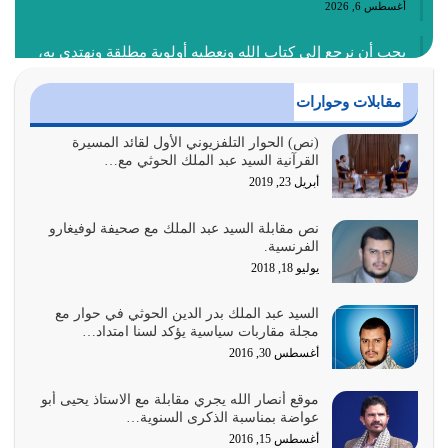
أغسطس 6, 2026
يجب أن نرجع إلى كتاب الله ونعطيه أولوية مطلقة ونهتدي به،
ونتبعه إتباعاً عملياً كما هو…
أغسطس 4, 2026
مقابلات وحوارات
عندما لم تؤخذ منهجية تعليم الناس من خلال القرآن الكريم
(نص) الحوار التلفزيوني الأول لقائد المسيرة
القرآنية السيد عبد الملك الحوثي مع…
حصل ضياع للأمة وضياع للأجيال
أبريل 23, 2019
أغسطس 3, 2026
نص مقابلة السيد عبد الملك مع صحيفة لوفيغارو
الغاية من الصلاة هو ذكر الله (أقم الصلاة لذكري) إضافة إلى
الفرنسية.
{وَأَعِدُّوا لَهُمْ مَا…
يوليو 18, 2018
أغسطس 2, 2026
السيد عبد الملك بدر الدين الحوثي في حوار مع
السبب الرئيسي لشقاء الأمة الابتعاد عن كتاب الله والتعدي
مجلة مقاربات سياسية يؤكد لسنا امتداد…
لحدود الله بالإضافات للدين
أغسطس 30, 2016
أغسطس 1, 2026
موقع أنصار الله يجري مقابلة مع الاستاذ يحيى أبو
أبرز أسباب الشقاء هو الإعراض عن ذكر الله وعن هدى الله
عواضة بمناسبة الذكرى السنوية…
المتمثل في القرآن الكريم
أغسطس 15, 2016