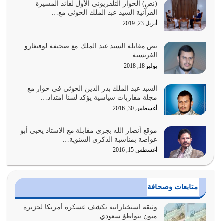
السبب الرئيسي لشقاء الأمة الابتعاد عن كتاب الله والتعدي
(نص) الحوار التلفزيوني الأول لقائد المسيرة
القرآنية السيد عبد الملك الحوثي مع…
لحدود الله بالإضافات للدين
أبريل 23, 2019
أغسطس 1, 2026
نص مقابلة السيد عبد الملك مع صحيفة لوفيغارو
أبرز أسباب الشقاء هو الإعراض عن ذكر الله وعن هدى الله
الفرنسية.
المتمثل في القرآن الكريم
يوليو 18, 2018
يوليو 31, 2026
السيد عبد الملك بدر الدين الحوثي في حوار مع
أولياء الشيطان كلما كانوا أكثر ولاءً وطاعة للشيطان كلما كانوا
مجلة مقاربات سياسية يؤكد لسنا امتداد…
أكثر ضعفاً
أغسطس 30, 2016
يوليو 30, 2026
موقع أنصار الله يجري مقابلة مع الاستاذ يحيى أبو
وعد الله تعالى من يُقتل في سبيله بالحياة الأبدية والرزق
عواضة بمناسبة الذكرى السنوية…
والاستبشار والنجاة والخلود في…
أغسطس 15, 2016
يوليو 29, 2026
القرآن الكريم هو أهم مصدر لمعرفة رسول الله معرفة سيرته
متابعات وصحافة
معرفة شخصيته معرفة عظمته
يوليو 28, 2026
وثيقة استخباراتية تكشف عسكرة أمريكا لجزيرة
ميون بتواطؤ سعودي