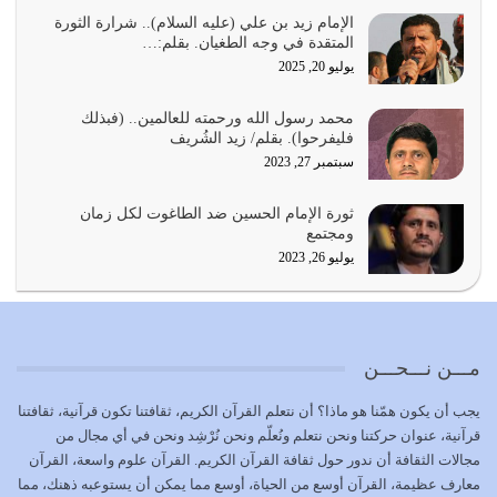
يجب أن نعود جميعاً الى القرآن وعندنا أخطاء جميعاً لنعتصم
بحبل الله جميعاً وليس كل…
الإمام زيد بن علي (عليه السلام).. شرارة الثورة
المتقدة في وجه الطغيان. بقلم:…
يوليو 22, 2026
يوليو 20, 2025
المُلك كله لله تعالى يؤتيه من يشاء وينزعه ممن يشاء ويعز من
محمد رسول الله ورحمته للعالمين.. (فبذلك
يشاء ويذل من يشاء
فليفرحوا). بقلم/ زيد الشُريف
يوليو 21, 2026
سبتمبر 27, 2023
{إِنَّ الدِّينَ عِنْدَ اللَّهِ الْإسْلامُ} الدين الذي شرعه الله للناس في
ثورة الإمام الحسين ضد الطاغوت لكل زمان
كل زمان…
ومجتمع
يوليو 19, 2026
يوليو 26, 2023
الوظيفة عبارة عن مسؤولية يجب النهوض بها كما ينبغي لكي
تتحقق الحقوق للجميع
يوليو 18, 2026
مـــن نـــحـــن
بعض صفات المتقين {الصَّابِرِينَ وَالصَّادِقِينَ وَالْقَانِتِينَ
يجب أن يكون همّنا هو ماذا؟ أن نتعلم القرآن الكريم، ثقافتنا تكون قرآنية، ثقافتنا
وَالْمُنْفِقِينَ…
قرآنية، عنوان حركتنا ونحن نتعلم ونُعلّم ونحن نُرْشِد ونحن في أي مجال من
يوليو 17, 2026
مجالات الثقافة أن ندور حول ثقافة القرآن الكريم. القرآن علوم واسعة، القرآن
معارف عظيمة، القرآن أوسع من الحياة، أوسع مما يمكن أن يستوعبه ذهنك، مما
الاعتصام بحبل الله أمر إلهي للمؤمنين وهو بمثابة سبب بينهم