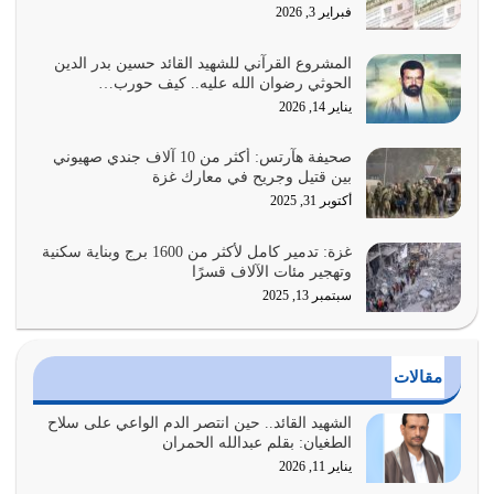
هل نحن من الصالحين؟ قيِّم نفسك هنا اترك القرآن على أصله
فبراير 3, 2026
وأعرض نفسك، وأعرض ما لديك على…
يوليو 27, 2026
المشروع القرآني للشهيد القائد حسين بدر الدين
الحوثي رضوان الله عليه.. كيف حورب…
عندما يكون عدوك هو عدو الله معناه أن تكون نقاط الضعف
يناير 14, 2026
فيه كثيرة وسينصرك الله عليه إذا…
يوليو 26, 2026
صحيفة هآرتس: أكثر من 10 آلاف جندي صهيوني
بين قتيل وجريح في معارك غزة
أراد الله لهذه الأمة ان تكون خير امة أخرجت للناس بالنهوض
أكتوبر 31, 2025
بالأمر بالمعروف والنهي عن…
يوليو 25, 2026
غزة: تدمير كامل لأكثر من 1600 برج وبناية سكنية
وتهجير مئات الآلاف قسرًا
سبتمبر 13, 2025
الدين الذي شرعه الله لا يجوز أن يخضع لآرائنا وأهوائنا
واجتهاداتنا لأننا سنختلف ونتفرق
يوليو 24, 2026
مقالات
أي أمة تتفرق في الدين وتتفرق في كيانها معناه أنها أصبحت
أمة عاجزة عن النهوض…
الشهيد القائد.. حين انتصر الدم الواعي على سلاح
الطغيان: بقلم عبدالله الحمران
يوليو 23, 2026
يناير 11, 2026