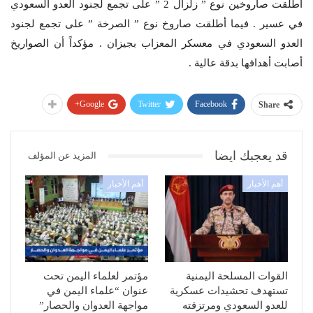
أطلقت صاروخين نوع ” زلزال 2 ” على تجمع لجنود العدو السعودي
في عسير . فيما أطلقت صاروخ نوع ” الصرخة ” على تجمع لجنود
العدو السعودي في معسكر المعزاب بجيزان . مؤكداً أن الصواريخ
أصابت أهدافها بدقة عالية .
Google+
Twitter
Facebook
Share
قد يعجبك ايضا
المزيد عن المؤلف
أهم الأخبار
أهم الأخبار
القوات المسلحة اليمنية
مؤتمر لعلماء اليمن تحت
تستهدف تحشيدات عسكرية
عنوان “علماء اليمن في
للعدو السعودي ومرتزقته
مواجهة العدوان والحصار”