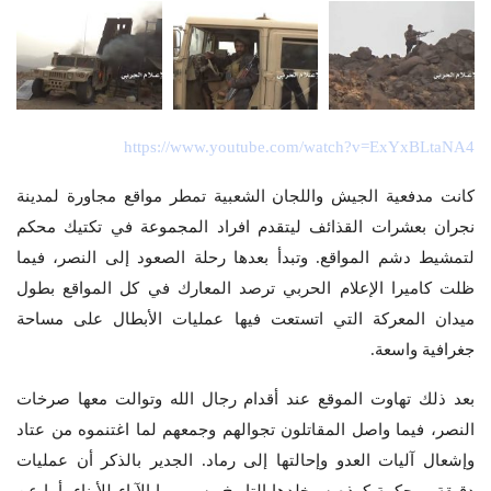
https://www.youtube.com/watch?v=ExYxBLtaNA4
كانت مدفعية الجيش واللجان الشعبية تمطر مواقع مجاورة لمدينة
نجران بعشرات القذائف ليتقدم افراد المجموعة في تكتيك محكم
لتمشيط دشم المواقع. وتبدأ بعدها رحلة الصعود إلى النصر، فيما
ظلت كاميرا الإعلام الحربي ترصد المعارك في كل المواقع بطول
ميدان المعركة التي اتستعت فيها عمليات الأبطال على مساحة
جغرافية واسعة.
بعد ذلك تهاوت الموقع عند أقدام رجال الله وتوالت معها صرخات
النصر، فيما واصل المقاتلون تجوالهم وجمعهم لما اغتنموه من عتاد
وإشعال آليات العدو وإحالتها إلى رماد. الجدير بالذكر أن عمليات