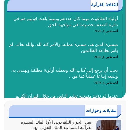
الثقافة القرآنية
أولياء الطاغوت مهما كان عددهم ومهما بلغت قوتهم هم في
دائرة الضعف خصوصا في مواجهة الحق…
أغسطس 8, 2026
مسيرة الدين هي مسيرة عملية، والأمر كله لله، والله تعالى لم
يأمر بطاعة الظالمين
أغسطس 6, 2026
يجب أن نرجع إلى كتاب الله ونعطيه أولوية مطلقة ونهتدي به،
ونتبعه إتباعاً عملياً كما هو…
أغسطس 4, 2026
عندما لم تؤخذ منهجية تعليم الناس من خلال القرآن الكريم
حصل ضياع للأمة وضياع للأجيال
أغسطس 3, 2026
مقابلات وحوارات
الغاية من الصلاة هو ذكر الله (أقم الصلاة لذكري) إضافة إلى
(نص) الحوار التلفزيوني الأول لقائد المسيرة
القرآنية السيد عبد الملك الحوثي مع…
{وَأَعِدُّوا لَهُمْ مَا…