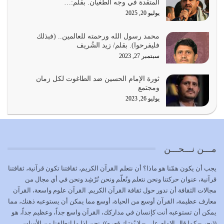
المتقدة في وجه الطغيان. بقلم:…
يوليو 23, 2026
يوليو 20, 2025
يجب أن نعود جميعاً الى القرآن وعندنا أخطاء جميعاً لنعتصم
محمد رسول الله ورحمته للعالمين.. (فبذلك
بحبل الله جميعاً وليس كل…
فليفرحوا). بقلم/ زيد الشُريف
يوليو 22, 2026
سبتمبر 27, 2023
المُلك كله لله تعالى يؤتيه من يشاء وينزعه ممن يشاء ويعز من
ثورة الإمام الحسين ضد الطاغوت لكل زمان
يشاء ويذل من يشاء
ومجتمع
يوليو 21, 2026
يوليو 26, 2023
{إِنَّ الدِّينَ عِنْدَ اللَّهِ الْإسْلامُ} الدين الذي شرعه الله للناس في
كل زمان…
يوليو 19, 2026
مـــن نـــحـــن
الوظيفة عبارة عن مسؤولية يجب النهوض بها كما ينبغي لكي
يجب أن يكون همّنا هو ماذا؟ أن نتعلم القرآن الكريم، ثقافتنا تكون قرآنية، ثقافتنا
تتحقق الحقوق للجميع
قرآنية، عنوان حركتنا ونحن نتعلم ونُعلّم ونحن نُرْشِد ونحن في أي مجال من
يوليو 18, 2026
مجالات الثقافة أن ندور حول ثقافة القرآن الكريم. القرآن علوم واسعة، القرآن
معارف عظيمة، القرآن أوسع من الحياة، أوسع مما يمكن أن يستوعبه ذهنك، مما
بعض صفات المتقين {الصَّابِرِينَ وَالصَّادِقِينَ وَالْقَانِتِينَ
يمكن أن تستوعبه أنت كإنسان في مداركك، القرآن واسع جداً، وعظيم جداً، هو
وَالْمُنْفِقِينَ…
((بحر – كما قال الإمام علي – لا يُدرَك قعره)). نحن إذا ما انطلقنا من الأساس