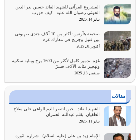
يوليو 28, 2026
المشروع القرآني للشهيد القائد حسين بدر الدين
الحوثي رضوان الله عليه.. كيف حورب…
هل نحن من الصالحين؟ قيِّم نفسك هنا اترك القرآن على أصله
يناير 14, 2026
وأعرض نفسك، وأعرض ما لديك على…
يوليو 27, 2026
صحيفة هآرتس: أكثر من 10 آلاف جندي صهيوني
بين قتيل وجريح في معارك غزة
عندما يكون عدوك هو عدو الله معناه أن تكون نقاط الضعف
أكتوبر 31, 2025
فيه كثيرة وسينصرك الله عليه إذا…
يوليو 26, 2026
غزة: تدمير كامل لأكثر من 1600 برج وبناية سكنية
وتهجير مئات الآلاف قسرًا
سبتمبر 13, 2025
أراد الله لهذه الأمة ان تكون خير امة أخرجت للناس بالنهوض
بالأمر بالمعروف والنهي عن…
يوليو 25, 2026
مقالات
الدين الذي شرعه الله لا يجوز أن يخضع لآرائنا وأهوائنا
واجتهاداتنا لأننا سنختلف ونتفرق
الشهيد القائد.. حين انتصر الدم الواعي على سلاح
الطغيان: بقلم عبدالله الحمران
يوليو 24, 2026
يناير 11, 2026
أي أمة تتفرق في الدين وتتفرق في كيانها معناه أنها أصبحت
أمة عاجزة عن النهوض…
الإمام زيد بن علي (عليه السلام).. شرارة الثورة