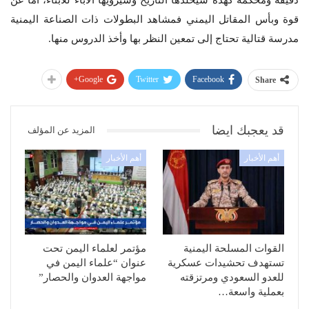
دقيقة ومحكمة كهذه سيخلدها التاريخ وسيرويها الآباء للأبناء، أما عن
قوة وبأس المقاتل اليمني فمشاهد البطولات ذات الصناعة اليمنية
مدرسة قتالية تحتاج إلى تمعين النظر بها وأخذ الدروس منها.
Google+
Twitter
Facebook
Share
قد يعجبك ايضا
المزيد عن المؤلف
أهم الأخبار
أهم الأخبار
القوات المسلحة اليمنية
مؤتمر لعلماء اليمن تحت
تستهدف تحشيدات عسكرية
عنوان “علماء اليمن في
للعدو السعودي ومرتزقته
مواجهة العدوان والحصار”
بعملية واسعة…