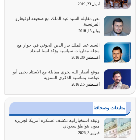
أبريل 23, 2019
أغسطس 2, 2026
نص مقابلة السيد عبد الملك مع صحيفة لوفيغارو
السبب الرئيسي لشقاء الأمة الابتعاد عن كتاب الله والتعدي
الفرنسية.
لحدود الله بالإضافات للدين
يوليو 18, 2018
أغسطس 1, 2026
السيد عبد الملك بدر الدين الحوثي في حوار مع
أبرز أسباب الشقاء هو الإعراض عن ذكر الله وعن هدى الله
مجلة مقاربات سياسية يؤكد لسنا امتداد…
المتمثل في القرآن الكريم
أغسطس 30, 2016
يوليو 31, 2026
موقع أنصار الله يجري مقابلة مع الاستاذ يحيى أبو
أولياء الشيطان كلما كانوا أكثر ولاءً وطاعة للشيطان كلما كانوا
عواضة بمناسبة الذكرى السنوية…
أكثر ضعفاً
أغسطس 15, 2016
يوليو 30, 2026
وعد الله تعالى من يُقتل في سبيله بالحياة الأبدية والرزق
متابعات وصحافة
والاستبشار والنجاة والخلود في…
يوليو 29, 2026
وثيقة استخباراتية تكشف عسكرة أمريكا لجزيرة
ميون بتواطؤ سعودي
القرآن الكريم هو أهم مصدر لمعرفة رسول الله معرفة سيرته
فبراير 3, 2026
معرفة شخصيته معرفة عظمته