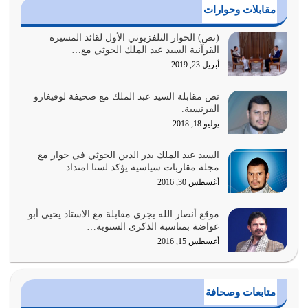
أغسطس 3, 2026
مقابلات وحوارات
الغاية من الصلاة هو ذكر الله (أقم الصلاة لذكري) إضافة إلى
(نص) الحوار التلفزيوني الأول لقائد المسيرة
القرآنية السيد عبد الملك الحوثي مع…
{وَأَعِدُّوا لَهُمْ مَا…
أبريل 23, 2019
أغسطس 2, 2026
نص مقابلة السيد عبد الملك مع صحيفة لوفيغارو
السبب الرئيسي لشقاء الأمة الابتعاد عن كتاب الله والتعدي
الفرنسية.
لحدود الله بالإضافات للدين
يوليو 18, 2018
أغسطس 1, 2026
السيد عبد الملك بدر الدين الحوثي في حوار مع
أبرز أسباب الشقاء هو الإعراض عن ذكر الله وعن هدى الله
مجلة مقاربات سياسية يؤكد لسنا امتداد…
المتمثل في القرآن الكريم
أغسطس 30, 2016
يوليو 31, 2026
موقع أنصار الله يجري مقابلة مع الاستاذ يحيى أبو
أولياء الشيطان كلما كانوا أكثر ولاءً وطاعة للشيطان كلما كانوا
عواضة بمناسبة الذكرى السنوية…
أكثر ضعفاً
أغسطس 15, 2016
يوليو 30, 2026
وعد الله تعالى من يُقتل في سبيله بالحياة الأبدية والرزق
متابعات وصحافة
والاستبشار والنجاة والخلود في…