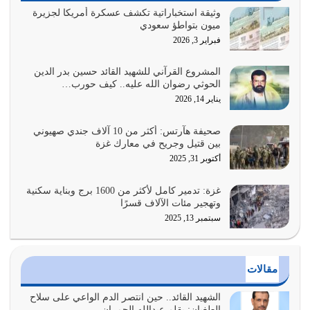
يوليو 29, 2026
وثيقة استخباراتية تكشف عسكرة أمريكا لجزيرة
ميون بتواطؤ سعودي
القرآن الكريم هو أهم مصدر لمعرفة رسول الله معرفة سيرته
فبراير 3, 2026
معرفة شخصيته معرفة عظمته
يوليو 28, 2026
المشروع القرآني للشهيد القائد حسين بدر الدين
الحوثي رضوان الله عليه.. كيف حورب…
هل نحن من الصالحين؟ قيِّم نفسك هنا اترك القرآن على أصله
يناير 14, 2026
وأعرض نفسك، وأعرض ما لديك على…
يوليو 27, 2026
صحيفة هآرتس: أكثر من 10 آلاف جندي صهيوني
بين قتيل وجريح في معارك غزة
عندما يكون عدوك هو عدو الله معناه أن تكون نقاط الضعف
أكتوبر 31, 2025
فيه كثيرة وسينصرك الله عليه إذا…
يوليو 26, 2026
غزة: تدمير كامل لأكثر من 1600 برج وبناية سكنية
وتهجير مئات الآلاف قسرًا
سبتمبر 13, 2025
أراد الله لهذه الأمة ان تكون خير امة أخرجت للناس بالنهوض
بالأمر بالمعروف والنهي عن…
يوليو 25, 2026
مقالات
الدين الذي شرعه الله لا يجوز أن يخضع لآرائنا وأهوائنا
واجتهاداتنا لأننا سنختلف ونتفرق
الشهيد القائد.. حين انتصر الدم الواعي على سلاح
الطغيان: بقلم عبدالله الحمران