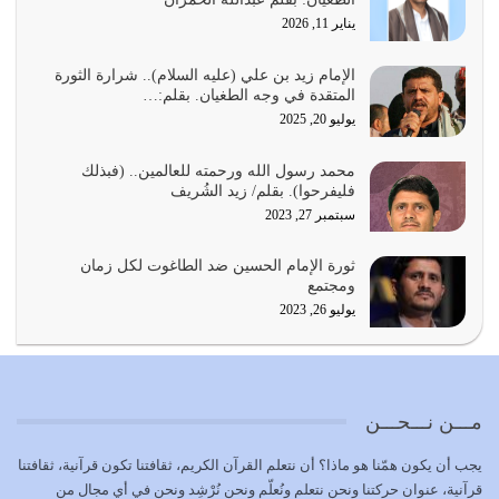
يوليو 24, 2026
يناير 11, 2026
أي أمة تتفرق في الدين وتتفرق في كيانها معناه أنها أصبحت
أمة عاجزة عن النهوض…
الإمام زيد بن علي (عليه السلام).. شرارة الثورة
المتقدة في وجه الطغيان. بقلم:…
يوليو 23, 2026
يوليو 20, 2025
يجب أن نعود جميعاً الى القرآن وعندنا أخطاء جميعاً لنعتصم
محمد رسول الله ورحمته للعالمين.. (فبذلك
بحبل الله جميعاً وليس كل…
فليفرحوا). بقلم/ زيد الشُريف
يوليو 22, 2026
سبتمبر 27, 2023
المُلك كله لله تعالى يؤتيه من يشاء وينزعه ممن يشاء ويعز من
ثورة الإمام الحسين ضد الطاغوت لكل زمان
يشاء ويذل من يشاء
ومجتمع
يوليو 21, 2026
يوليو 26, 2023
{إِنَّ الدِّينَ عِنْدَ اللَّهِ الْإسْلامُ} الدين الذي شرعه الله للناس في
كل زمان…
يوليو 19, 2026
مـــن نـــحـــن
الوظيفة عبارة عن مسؤولية يجب النهوض بها كما ينبغي لكي
يجب أن يكون همّنا هو ماذا؟ أن نتعلم القرآن الكريم، ثقافتنا تكون قرآنية، ثقافتنا
تتحقق الحقوق للجميع
قرآنية، عنوان حركتنا ونحن نتعلم ونُعلّم ونحن نُرْشِد ونحن في أي مجال من
يوليو 18, 2026