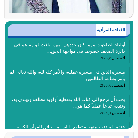
الثقافة القرآنية
أولياء الطاغوت مهما كان عددهم ومهما بلغت قوتهم هم في
دائرة الضعف خصوصا في مواجهة الحق…
أغسطس 8, 2026
مسيرة الدين هي مسيرة عملية، والأمر كله لله، والله تعالى لم
يأمر بطاعة الظالمين
أغسطس 6, 2026
يجب أن نرجع إلى كتاب الله ونعطيه أولوية مطلقة ونهتدي به،
ونتبعه إتباعاً عملياً كما هو…
أغسطس 4, 2026
عندما لم تؤخذ منهجية تعليم الناس من خلال القرآن الكريم
حصل ضياع للأمة وضياع للأجيال