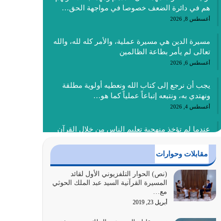
هم في دائرة الضعف خصوصا في مواجهة الحق…
أغسطس 8, 2026
مسيرة الدين هي مسيرة عملية، والأمر كله لله، والله
تعالى لم يأمر بطاعة الظالمين
أغسطس 6, 2026
يجب أن نرجع إلى كتاب الله ونعطيه أولوية مطلقة
ونهتدي به، ونتبعه إتباعاً عملياً كما هو…
أغسطس 4, 2026
عندما لم تؤخذ منهجية تعليم الناس من خلال القرآن
الكريم حصل ضياع للأمة وضياع للأجيال
أغسطس 3, 2026
مقابلات وحوارات
الغاية من الصلاة هو ذكر الله (أقم الصلاة لذكري)
(نص) الحوار التلفزيوني الأول لقائد
المسيرة القرآنية السيد عبد الملك الحوثي
إضافة إلى {وَأَعِدُّوا لَهُمْ مَا…
مع…
أغسطس 2, 2026
أبريل 23, 2019
السبب الرئيسي لشقاء الأمة الابتعاد عن كتاب الله