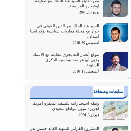
نص مقابلة السيد عبد الملك مع صحيفة
والتعدي لحدود الله بالإضافات للدين
لوفيغارو الفرنسية.
أغسطس 1, 2026
يوليو 18, 2018
أبرز أسباب الشقاء هو الإعراض عن ذكر الله وعن هدى
السيد عبد الملك بدر الدين الحوثي في
الله المتمثل في القرآن الكريم
حوار مع مجلة مقاربات سياسية يؤكد لسنا
امتداد…
يوليو 31, 2026
أغسطس 30, 2016
أولياء الشيطان كلما كانوا أكثر ولاءً وطاعة للشيطان
موقع أنصار الله يجري مقابلة مع الاستاذ
كلما كانوا أكثر ضعفاً
يحيى أبو عواضة بمناسبة الذكرى
يوليو 30, 2026
السنوية…
أغسطس 15, 2016
وعد الله تعالى من يُقتل في سبيله بالحياة الأبدية
والرزق والاستبشار والنجاة والخلود في…
يوليو 29, 2026
متابعات وصحافة
القرآن الكريم هو أهم مصدر لمعرفة رسول الله معرفة
وثيقة استخباراتية تكشف عسكرة أمريكا
سيرته معرفة شخصيته معرفة عظمته
لجزيرة ميون بتواطؤ سعودي
يوليو 28, 2026
فبراير 3, 2026
هل نحن من الصالحين؟ قيِّم نفسك هنا اترك القرآن
المشروع القرآني للشهيد القائد حسين بدر