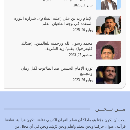
يناير 11, 2026
أي أمة تتفرق في الدين وتتفرق في كيانها معناه أنها أصبحت
أمة عاجزة عن النهوض…
الإمام زيد بن علي (عليه السلام).. شرارة الثورة
المتقدة في وجه الطغيان. بقلم:…
يوليو 23, 2026
يوليو 20, 2025
يجب أن نعود جميعاً الى القرآن وعندنا أخطاء جميعاً لنعتصم
محمد رسول الله ورحمته للعالمين.. (فبذلك
بحبل الله جميعاً وليس كل…
فليفرحوا). بقلم/ زيد الشُريف
يوليو 22, 2026
سبتمبر 27, 2023
المُلك كله لله تعالى يؤتيه من يشاء وينزعه ممن يشاء ويعز من
ثورة الإمام الحسين ضد الطاغوت لكل زمان
يشاء ويذل من يشاء
ومجتمع
يوليو 21, 2026
يوليو 26, 2023
{إِنَّ الدِّينَ عِنْدَ اللَّهِ الْإسْلامُ} الدين الذي شرعه الله للناس في
كل زمان…
يوليو 19, 2026
مـــن نـــحـــن
الوظيفة عبارة عن مسؤولية يجب النهوض بها كما ينبغي لكي
يجب أن يكون همّنا هو ماذا؟ أن نتعلم القرآن الكريم، ثقافتنا تكون قرآنية، ثقافتنا
تتحقق الحقوق للجميع
قرآنية، عنوان حركتنا ونحن نتعلم ونُعلّم ونحن نُرْشِد ونحن في أي مجال من
يوليو 18, 2026