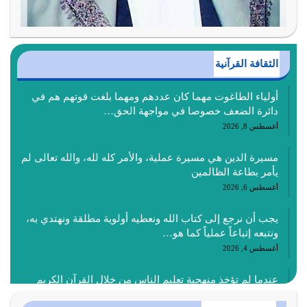
الثقافة القرآنية
أولياء الطاغوت مهما كان عددهم ومهما بلغت قوتهم هم في
دائرة الضعف خصوصا في مواجهة الحق…
أغسطس 8, 2026
مسيرة الدين هي مسيرة عملية، والأمر كله لله، والله تعالى لم
يأمر بطاعة الظالمين
أغسطس 6, 2026
يجب أن نرجع إلى كتاب الله ونعطيه أولوية مطلقة ونهتدي به،
ونتبعه إتباعاً عملياً كما هو…
أغسطس 4, 2026
عندما لم تؤخذ منهجية تعليم الناس من خلال القرآن الكريم
حصل ضياع للأمة وضياع للأجيال