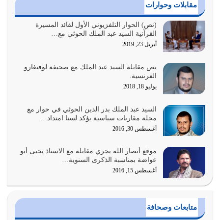
أغسطس 3, 2026
مقابلات وحوارات
الغاية من الصلاة هو ذكر الله (أقم الصلاة لذكري) إضافة إلى
(نص) الحوار التلفزيوني الأول لقائد المسيرة
القرآنية السيد عبد الملك الحوثي مع…
{وَأَعِدُّوا لَهُمْ مَا…
أبريل 23, 2019
أغسطس 2, 2026
نص مقابلة السيد عبد الملك مع صحيفة لوفيغارو
السبب الرئيسي لشقاء الأمة الابتعاد عن كتاب الله والتعدي
الفرنسية.
لحدود الله بالإضافات للدين
يوليو 18, 2018
أغسطس 1, 2026
السيد عبد الملك بدر الدين الحوثي في حوار مع
أبرز أسباب الشقاء هو الإعراض عن ذكر الله وعن هدى الله
مجلة مقاربات سياسية يؤكد لسنا امتداد…
المتمثل في القرآن الكريم
أغسطس 30, 2016
يوليو 31, 2026
موقع أنصار الله يجري مقابلة مع الاستاذ يحيى أبو
أولياء الشيطان كلما كانوا أكثر ولاءً وطاعة للشيطان كلما كانوا
عواضة بمناسبة الذكرى السنوية…
أكثر ضعفاً
أغسطس 15, 2016
يوليو 30, 2026
وعد الله تعالى من يُقتل في سبيله بالحياة الأبدية والرزق
متابعات وصحافة
والاستبشار والنجاة والخلود في…