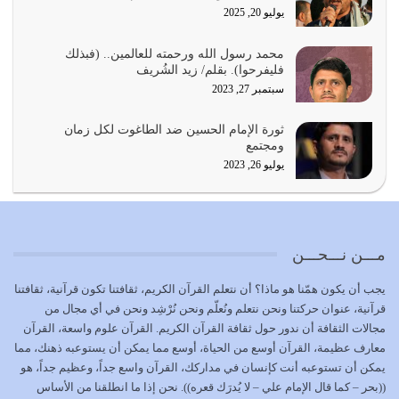
يوليو 20, 2025
يجب أن نعود جميعاً الى القرآن وعندنا أخطاء جميعاً لنعتصم
محمد رسول الله ورحمته للعالمين.. (فبذلك
بحبل الله جميعاً وليس كل…
فليفرحوا). بقلم/ زيد الشُريف
يوليو 22, 2026
سبتمبر 27, 2023
المُلك كله لله تعالى يؤتيه من يشاء وينزعه ممن يشاء ويعز من
ثورة الإمام الحسين ضد الطاغوت لكل زمان
يشاء ويذل من يشاء
ومجتمع
يوليو 21, 2026
يوليو 26, 2023
{إِنَّ الدِّينَ عِنْدَ اللَّهِ الْإسْلامُ} الدين الذي شرعه الله للناس في
كل زمان…
يوليو 19, 2026
مـــن نـــحـــن
الوظيفة عبارة عن مسؤولية يجب النهوض بها كما ينبغي لكي
يجب أن يكون همّنا هو ماذا؟ أن نتعلم القرآن الكريم، ثقافتنا تكون قرآنية، ثقافتنا
تتحقق الحقوق للجميع
قرآنية، عنوان حركتنا ونحن نتعلم ونُعلّم ونحن نُرْشِد ونحن في أي مجال من
يوليو 18, 2026
مجالات الثقافة أن ندور حول ثقافة القرآن الكريم. القرآن علوم واسعة، القرآن
معارف عظيمة، القرآن أوسع من الحياة، أوسع مما يمكن أن يستوعبه ذهنك، مما
بعض صفات المتقين {الصَّابِرِينَ وَالصَّادِقِينَ وَالْقَانِتِينَ
يمكن أن تستوعبه أنت كإنسان في مداركك، القرآن واسع جداً، وعظيم جداً، هو
وَالْمُنْفِقِينَ…
((بحر – كما قال الإمام علي – لا يُدرَك قعره)). نحن إذا ما انطلقنا من الأساس
يوليو 17, 2026