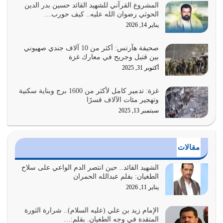
يوليو 28, 2026
المشروع القرآني للشهيد القائد حسين بدر الدين
الحوثي رضوان الله عليه.. كيف حورب…
هل نحن من الصالحين؟ قيِّم نفسك هنا اترك القرآن على أصله
يناير 14, 2026
وأعرض نفسك، وأعرض ما لديك على…
يوليو 27, 2026
صحيفة هآرتس: أكثر من 10 آلاف جندي صهيوني
بين قتيل وجريح في معارك غزة
عندما يكون عدوك هو عدو الله معناه أن تكون نقاط الضعف
أكتوبر 31, 2025
فيه كثيرة وسينصرك الله عليه إذا…
يوليو 26, 2026
غزة: تدمير كامل لأكثر من 1600 برج وبناية سكنية
وتهجير مئات الآلاف قسرًا
سبتمبر 13, 2025
أراد الله لهذه الأمة ان تكون خير امة أخرجت للناس بالنهوض
بالأمر بالمعروف والنهي عن…
يوليو 25, 2026
مقالات
الدين الذي شرعه الله لا يجوز أن يخضع لآرائنا وأهوائنا
واجتهاداتنا لأننا سنختلف ونتفرق
الشهيد القائد.. حين انتصر الدم الواعي على سلاح
الطغيان: بقلم عبدالله الحمران
يوليو 24, 2026
يناير 11, 2026
أي أمة تتفرق في الدين وتتفرق في كيانها معناه أنها أصبحت
أمة عاجزة عن النهوض…
الإمام زيد بن علي (عليه السلام).. شرارة الثورة
المتقدة في وجه الطغيان. بقلم:…
يوليو 23, 2026