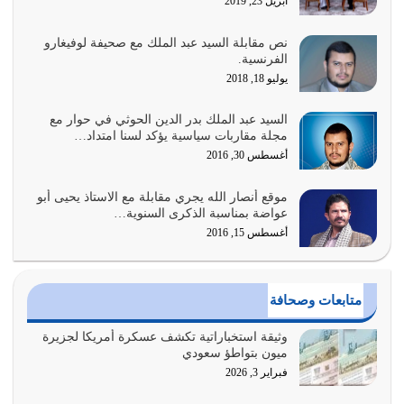
أبريل 23, 2019
أغسطس 2, 2026
نص مقابلة السيد عبد الملك مع صحيفة لوفيغارو
السبب الرئيسي لشقاء الأمة الابتعاد عن كتاب الله والتعدي
الفرنسية.
لحدود الله بالإضافات للدين
يوليو 18, 2018
أغسطس 1, 2026
السيد عبد الملك بدر الدين الحوثي في حوار مع
أبرز أسباب الشقاء هو الإعراض عن ذكر الله وعن هدى الله
مجلة مقاربات سياسية يؤكد لسنا امتداد…
المتمثل في القرآن الكريم
أغسطس 30, 2016
يوليو 31, 2026
موقع أنصار الله يجري مقابلة مع الاستاذ يحيى أبو
أولياء الشيطان كلما كانوا أكثر ولاءً وطاعة للشيطان كلما كانوا
عواضة بمناسبة الذكرى السنوية…
أكثر ضعفاً
أغسطس 15, 2016
يوليو 30, 2026
وعد الله تعالى من يُقتل في سبيله بالحياة الأبدية والرزق
متابعات وصحافة
والاستبشار والنجاة والخلود في…
يوليو 29, 2026
وثيقة استخباراتية تكشف عسكرة أمريكا لجزيرة
ميون بتواطؤ سعودي
القرآن الكريم هو أهم مصدر لمعرفة رسول الله معرفة سيرته
فبراير 3, 2026
معرفة شخصيته معرفة عظمته