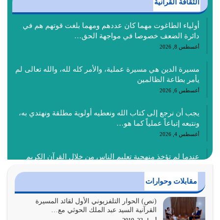
الثقافة القرآنية
أولياء الطاغوت مهما كان عددهم ومهما بلغت قوتهم هم في
دائرة الضعف خصوصا في مواجهة الحق…
أغسطس 8, 2026
مسيرة الدين هي مسيرة عملية، والأمر كله لله، والله تعالى لم
يأمر بطاعة الظالمين
أغسطس 6, 2026
يجب أن نرجع إلى كتاب الله ونعطيه أولوية مطلقة ونهتدي به،
ونتبعه إتباعاً عملياً كما هو…
أغسطس 4, 2026
عندما لم تؤخذ منهجية تعليم الناس من خلال القرآن الكريم
حصل ضياع للأمة وضياع للأجيال
أغسطس 3, 2026
مقابلات وحوارات
الغاية من الصلاة هو ذكر الله (أقم الصلاة لذكري) إضافة إلى
(نص) الحوار التلفزيوني الأول لقائد المسيرة
القرآنية السيد عبد الملك الحوثي مع…
{وَأَعِدُّوا لَهُمْ مَا…