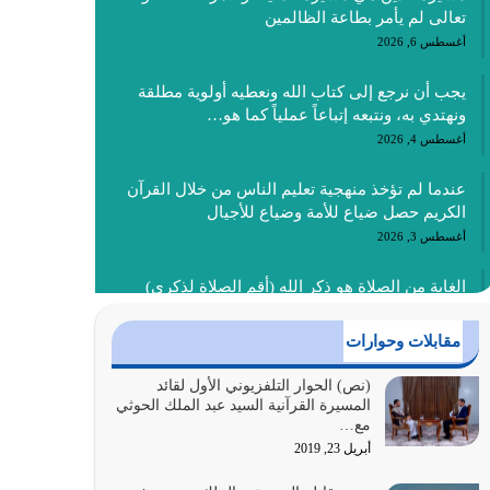
تعالى لم يأمر بطاعة الظالمين
أغسطس 6, 2026
يجب أن نرجع إلى كتاب الله ونعطيه أولوية مطلقة
ونهتدي به، ونتبعه إتباعاً عملياً كما هو…
أغسطس 4, 2026
عندما لم تؤخذ منهجية تعليم الناس من خلال القرآن
الكريم حصل ضياع للأمة وضياع للأجيال
أغسطس 3, 2026
الغاية من الصلاة هو ذكر الله (أقم الصلاة لذكري)
إضافة إلى {وَأَعِدُّوا لَهُمْ مَا…
أغسطس 2, 2026
مقابلات وحوارات
السبب الرئيسي لشقاء الأمة الابتعاد عن كتاب الله
(نص) الحوار التلفزيوني الأول لقائد
المسيرة القرآنية السيد عبد الملك الحوثي
والتعدي لحدود الله بالإضافات للدين
مع…
أغسطس 1, 2026
أبريل 23, 2019
أبرز أسباب الشقاء هو الإعراض عن ذكر الله وعن هدى