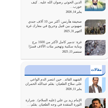
الدين الحوثي رضوان الله عليه.. كيف
الضعف فيه كثيرة وسينصرك الله عليه إذا…
حورب…
يوليو 26, 2026
يناير 14, 2026
أراد الله لهذه الأمة ان تكون خير امة أخرجت للناس
صحيفة هآرتس: أكثر من 10 آلاف جندي
بالنهوض بالأمر بالمعروف والنهي عن…
صهيوني بين قتيل وجريح في معارك غزة
يوليو 25, 2026
أكتوبر 31, 2025
الدين الذي شرعه الله لا يجوز أن يخضع لآرائنا وأهوائنا
غزة: تدمير كامل لأكثر من 1600 برج
واجتهاداتنا لأننا سنختلف ونتفرق
وبناية سكنية وتهجير مئات الآلاف قسرًا
يوليو 24, 2026
سبتمبر 13, 2025
أي أمة تتفرق في الدين وتتفرق في كيانها معناه أنها
أصبحت أمة عاجزة عن النهوض…
مقالات
يوليو 23, 2026
الشهيد القائد.. حين انتصر الدم الواعي
يجب أن نعود جميعاً الى القرآن وعندنا أخطاء جميعاً
على سلاح الطغيان: بقلم عبدالله الحمران
لنعتصم بحبل الله جميعاً وليس كل…
يناير 11, 2026
يوليو 22, 2026
الإمام زيد بن علي (عليه السلام).. شرارة
الثورة المتقدة في وجه الطغيان. بقلم:…
المُلك كله لله تعالى يؤتيه من يشاء وينزعه ممن يشاء