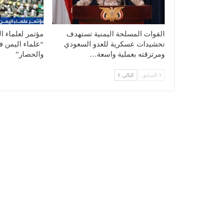
القوات المسلحة اليمنية تستهدف
مؤتمر لعلماء ا
تحشيدات عسكرية للعدو السعودي
“علماء اليمن ف
ومرتزقته بعملية واسعة…
والحصار”
السابق
التالي