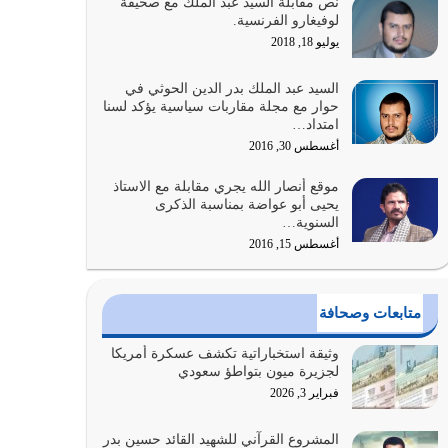
نص مقابلة السيد عبد الملك مع صحيفة
الله المتمثل في القرآن الكريم
لوفيغارو الفرنسية.
يوليو 31, 2026
يوليو 18, 2018
أولياء الشيطان كلما كانوا أكثر ولاءً وطاعة للشيطان
السيد عبد الملك بدر الدين الحوثي في
كلما كانوا أكثر ضعفاً
حوار مع مجلة مقاربات سياسية يؤكد لسنا
امتداد…
يوليو 30, 2026
أغسطس 30, 2016
وعد الله تعالى من يُقتل في سبيله بالحياة الأبدية
موقع أنصار الله يجري مقابلة مع الاستاذ
والرزق والاستبشار والنجاة والخلود في…
يحيى أبو عواضة بمناسبة الذكرى
يوليو 29, 2026
السنوية…
أغسطس 15, 2016
القرآن الكريم هو أهم مصدر لمعرفة رسول الله معرفة
سيرته معرفة شخصيته معرفة عظمته
يوليو 28, 2026
متابعات وصحافة
هل نحن من الصالحين؟ قيِّم نفسك هنا اترك القرآن
وثيقة استخباراتية تكشف عسكرة أمريكا
على أصله وأعرض نفسك، وأعرض ما لديك على…
لجزيرة ميون بتواطؤ سعودي
يوليو 27, 2026
فبراير 3, 2026
عندما يكون عدوك هو عدو الله معناه أن تكون نقاط
المشروع القرآني للشهيد القائد حسين بدر