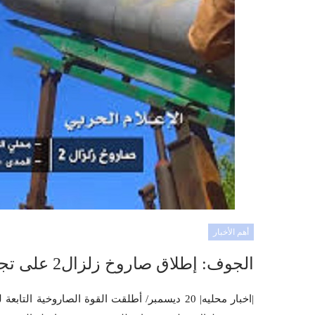
أهم الأخبار
الجوف: إطلاق صاروخ زلزال2 على تجمع للمنافقين من مرتزقة العدوان
|اخبار محليه| 20 ديسمبر/ أطلقت القوة الصاروخية