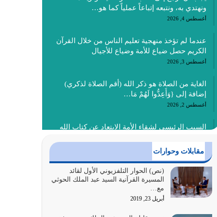
ونهتدي به، ونتبعه إتباعاً عملياً كما هو…
أغسطس 4, 2026
عندما لم تؤخذ منهجية تعليم الناس من خلال القرآن
الكريم حصل ضياع للأمة وضياع للأجيال
أغسطس 3, 2026
الغاية من الصلاة هو ذكر الله (أقم الصلاة لذكري)
إضافة إلى {وَأَعِدُّوا لَهُمْ مَا…
أغسطس 2, 2026
السبب الرئيسي لشقاء الأمة الابتعاد عن كتاب الله
والتعدي لحدود الله بالإضافات للدين
أغسطس 1, 2026
مقابلات وحوارات
أبرز أسباب الشقاء هو الإعراض عن ذكر الله وعن هدى
(نص) الحوار التلفزيوني الأول لقائد
المسيرة القرآنية السيد عبد الملك الحوثي
الله المتمثل في القرآن الكريم
مع…
يوليو 31, 2026
أبريل 23, 2019
أولياء الشيطان كلما كانوا أكثر ولاءً وطاعة للشيطان