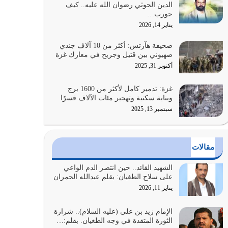
الدين الحوثي رضوان الله عليه.. كيف
بالنهوض بالأمر بالمعروف والنهي عن…
حورب…
يوليو 25, 2026
يناير 14, 2026
الدين الذي شرعه الله لا يجوز أن يخضع لآرائنا وأهوائنا
صحيفة هآرتس: أكثر من 10 آلاف جندي
واجتهاداتنا لأننا سنختلف ونتفرق
صهيوني بين قتيل وجريح في معارك غزة
يوليو 24, 2026
أكتوبر 31, 2025
أي أمة تتفرق في الدين وتتفرق في كيانها معناه أنها
غزة: تدمير كامل لأكثر من 1600 برج
أصبحت أمة عاجزة عن النهوض…
وبناية سكنية وتهجير مئات الآلاف قسرًا
يوليو 23, 2026
سبتمبر 13, 2025
يجب أن نعود جميعاً الى القرآن وعندنا أخطاء جميعاً
لنعتصم بحبل الله جميعاً وليس كل…
مقالات
يوليو 22, 2026
الشهيد القائد.. حين انتصر الدم الواعي
المُلك كله لله تعالى يؤتيه من يشاء وينزعه ممن يشاء
على سلاح الطغيان: بقلم عبدالله الحمران
ويعز من يشاء ويذل من يشاء
يناير 11, 2026
يوليو 21, 2026
الإمام زيد بن علي (عليه السلام).. شرارة
الثورة المتقدة في وجه الطغيان. بقلم:…
{إِنَّ الدِّينَ عِنْدَ اللَّهِ الْإسْلامُ} الدين الذي شرعه الله