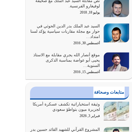
نص مقابلة السيد عبد الملك مع صحيفة
كلما كانوا أكثر ضعفاً
لوفيغارو الفرنسية.
يوليو 30, 2026
يوليو 18, 2018
وعد الله تعالى من يُقتل في سبيله بالحياة الأبدية
السيد عبد الملك بدر الدين الحوثي في
والرزق والاستبشار والنجاة والخلود في…
حوار مع مجلة مقاربات سياسية يؤكد لسنا
امتداد…
يوليو 29, 2026
أغسطس 30, 2016
القرآن الكريم هو أهم مصدر لمعرفة رسول الله معرفة
موقع أنصار الله يجري مقابلة مع الاستاذ
سيرته معرفة شخصيته معرفة عظمته
يحيى أبو عواضة بمناسبة الذكرى
يوليو 28, 2026
السنوية…
أغسطس 15, 2016
هل نحن من الصالحين؟ قيِّم نفسك هنا اترك القرآن
على أصله وأعرض نفسك، وأعرض ما لديك على…
يوليو 27, 2026
متابعات وصحافة
عندما يكون عدوك هو عدو الله معناه أن تكون نقاط
وثيقة استخباراتية تكشف عسكرة أمريكا
الضعف فيه كثيرة وسينصرك الله عليه إذا…
لجزيرة ميون بتواطؤ سعودي
يوليو 26, 2026
فبراير 3, 2026
أراد الله لهذه الأمة ان تكون خير امة أخرجت للناس
المشروع القرآني للشهيد القائد حسين بدر