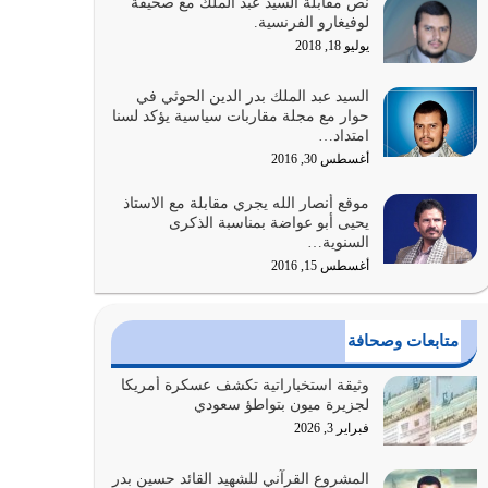
نص مقابلة السيد عبد الملك مع صحيفة
الله المتمثل في القرآن الكريم
لوفيغارو الفرنسية.
يوليو 31, 2026
يوليو 18, 2018
أولياء الشيطان كلما كانوا أكثر ولاءً وطاعة للشيطان
السيد عبد الملك بدر الدين الحوثي في
كلما كانوا أكثر ضعفاً
حوار مع مجلة مقاربات سياسية يؤكد لسنا
امتداد…
يوليو 30, 2026
أغسطس 30, 2016
وعد الله تعالى من يُقتل في سبيله بالحياة الأبدية
موقع أنصار الله يجري مقابلة مع الاستاذ
والرزق والاستبشار والنجاة والخلود في…
يحيى أبو عواضة بمناسبة الذكرى
يوليو 29, 2026
السنوية…
أغسطس 15, 2016
القرآن الكريم هو أهم مصدر لمعرفة رسول الله معرفة
سيرته معرفة شخصيته معرفة عظمته
يوليو 28, 2026
متابعات وصحافة
هل نحن من الصالحين؟ قيِّم نفسك هنا اترك القرآن
وثيقة استخباراتية تكشف عسكرة أمريكا
على أصله وأعرض نفسك، وأعرض ما لديك على…
لجزيرة ميون بتواطؤ سعودي
يوليو 27, 2026
فبراير 3, 2026
عندما يكون عدوك هو عدو الله معناه أن تكون نقاط
المشروع القرآني للشهيد القائد حسين بدر