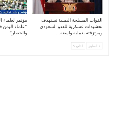
القوات المسلحة اليمنية تستهدف
مؤتمر لعلماء ا
تحشيدات عسكرية للعدو السعودي
“علماء اليمن ف
ومرتزقته بعملية واسعة…
والحصار”
السابق
التالي