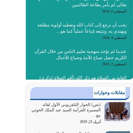
تعالى لم يأمر بطاعة الظالمين
أغسطس 6, 2026
يجب أن نرجع إلى كتاب الله ونعطيه أولوية مطلقة
ونهتدي به، ونتبعه إتباعاً عملياً كما هو…
أغسطس 4, 2026
عندما لم تؤخذ منهجية تعليم الناس من خلال القرآن
الكريم حصل ضياع للأمة وضياع للأجيال
أغسطس 3, 2026
الغاية من الصلاة هو ذكر الله (أقم الصلاة لذكري)
إضافة إلى {وَأَعِدُّوا لَهُمْ مَا…
أغسطس 2, 2026
مقابلات وحوارات
السبب الرئيسي لشقاء الأمة الابتعاد عن كتاب الله
(نص) الحوار التلفزيوني الأول لقائد
المسيرة القرآنية السيد عبد الملك الحوثي
والتعدي لحدود الله بالإضافات للدين
مع…
أغسطس 1, 2026
أبريل 23, 2019
أبرز أسباب الشقاء هو الإعراض عن ذكر الله وعن هدى