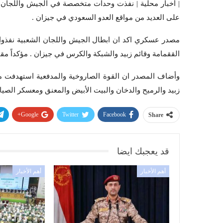
على العديد من مواقع العدو السعودي في جيزان .
مصدر عسكري اكد ان ابطال الجيش واللجان الشعبية نفذوا _
الققمامة وقائم زبيد والشبكة والكرس في جيزان . مؤكداً مقتل
وأضاف المصدر ان القوة الصاروخية والمدفعية استهدفت م
زبيد والرميح والدخان والبيت الأبيض والمعنق ومعسكر الصي
Google+
Twitter
Facebook
Share
قد يعجبك ايضا
أهم الأخبار
أهم الأخبار