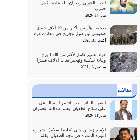
الدين الحوثي رضوان الله عليه.. كيف
الضعف فيه كثيرة وسينصرك الله عليه إذا…
حورب…
يوليو 26, 2026
يناير 14, 2026
أراد الله لهذه الأمة ان تكون خير امة أخرجت للناس
صحيفة هآرتس: أكثر من 10 آلاف جندي
بالنهوض بالأمر بالمعروف والنهي عن…
صهيوني بين قتيل وجريح في معارك غزة
يوليو 25, 2026
أكتوبر 31, 2025
الدين الذي شرعه الله لا يجوز أن يخضع لآرائنا وأهوائنا
غزة: تدمير كامل لأكثر من 1600 برج
واجتهاداتنا لأننا سنختلف ونتفرق
وبناية سكنية وتهجير مئات الآلاف قسرًا
يوليو 24, 2026
سبتمبر 13, 2025
أي أمة تتفرق في الدين وتتفرق في كيانها معناه أنها
أصبحت أمة عاجزة عن النهوض…
مقالات
يوليو 23, 2026
الشهيد القائد.. حين انتصر الدم الواعي
يجب أن نعود جميعاً الى القرآن وعندنا أخطاء جميعاً
على سلاح الطغيان: بقلم عبدالله الحمران
لنعتصم بحبل الله جميعاً وليس كل…
يناير 11, 2026
يوليو 22, 2026
الإمام زيد بن علي (عليه السلام).. شرارة
الثورة المتقدة في وجه الطغيان. بقلم:…
المُلك كله لله تعالى يؤتيه من يشاء وينزعه ممن يشاء