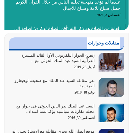
عندما لم تؤخذ منهجية تعليم الناس من خلال القرآن الكريم
حصل ضياع للأمة وضياع للأجيال
أغسطس 3, 2026
الغاية من الصلاة هو ذكر الله (أقم الصلاة لذكري) إضافة إلى
{وَأَعِدُّوا لَهُمْ مَا…
أغسطس 2, 2026
مقابلات وحوارات
السبب الرئيسي لشقاء الأمة الابتعاد عن كتاب الله والتعدي
(نص) الحوار التلفزيوني الأول لقائد المسيرة
القرآنية السيد عبد الملك الحوثي مع…
لحدود الله بالإضافات للدين
أبريل 23, 2019
أغسطس 1, 2026
نص مقابلة السيد عبد الملك مع صحيفة لوفيغارو
أبرز أسباب الشقاء هو الإعراض عن ذكر الله وعن هدى الله
الفرنسية.
المتمثل في القرآن الكريم
يوليو 18, 2018
يوليو 31, 2026
السيد عبد الملك بدر الدين الحوثي في حوار مع
أولياء الشيطان كلما كانوا أكثر ولاءً وطاعة للشيطان كلما كانوا
مجلة مقاربات سياسية يؤكد لسنا امتداد…
أكثر ضعفاً
أغسطس 30, 2016
يوليو 30, 2026
موقع أنصار الله يجري مقابلة مع الاستاذ يحيى أبو