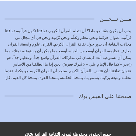
تتحقق الحقوق للجميع
يوليو 18, 2026
مـــن نـــحـــن
بعض صفات المتقين {الصَّابِرِينَ وَالصَّادِقِينَ وَالْقَانِتِينَ
يجب أن يكون همّنا هو ماذا؟ أن نتعلم القرآن الكريم، ثقافتنا تكون قرآنية، ثقافتنا
وَالْمُنْفِقِينَ…
قرآنية، عنوان حركتنا ونحن نتعلم ونُعلّم ونحن نُرْشِد ونحن في أي مجال من
يوليو 17, 2026
مجالات الثقافة أن ندور حول ثقافة القرآن الكريم. القرآن علوم واسعة، القرآن
معارف عظيمة، القرآن أوسع من الحياة، أوسع مما يمكن أن يستوعبه ذهنك، مما
الاعتصام بحبل الله أمر إلهي للمؤمنين وهو بمثابة سبب بينهم
يمكن أن تستوعبه أنت كإنسان في مداركك، القرآن واسع جداً، وعظيم جداً، هو
وبين الله يترتب عليه النصر…
((بحر – كما قال الإمام علي – لا يُدرَك قعره)). نحن إذا ما انطلقنا من الأساس
يوليو 16, 2026
عنوان ثقافتنا: أن نتثقف بالقرآن الكريم. سنجد أن القرآن الكريم هو هكذا، عندما
نتعلمه ونتبعه يزكينا، يسمو بنا، يمنحنا الحكمة، يمنحنا القوة، يمنحنا كل القيم، كل
إما أن نحاول أن نكون من أولياء الله فيتم على أيدينا ضرب
القيم التي لما ضاعت ضاعت الأمة بضياعها، كما هو حاصل الآن في وضع
أعدائه أو لا نكون فنُضرب من…
المسلمين، وفي وضع العرب بالذات. وشرف عظيم جداً لنا، ونتمنى أن نكون
يوليو 15, 2026
صفحتنا على الفيس بوك
بمستوى أن نثقف الآخرين بالقرآن الكريم، وأن نتثقف بثقافة القرآن الكريم
{ذَلِكَ فَضْلُ اللَّهِ يُؤْتِيهِ مَنْ يَشَاءُ وَاللَّهُ ذُو الْفَضْلِ الْعَظِيمِ} يؤتيه من يشاء، فنحن
نحاول أن نكون ممن يشاء الله أن يُؤتَوا هذا الفضل العظيم. لا تفكر إطلاقاً أن
العلم هو في أن تنتهي من رصّات من الكتب، ربما رصات من الكتب توجد في
نفسك جهلاً وضلالاً، لا تنفع. استعرض الآن المكاتب في الشوارع في المدن تجد
رصات من الكتب، رصّات من الكتب في الحديث في التفسير في الفقه في فنون
جميع الحقوق محفوظة لموقع الثقافة القرانية 2026