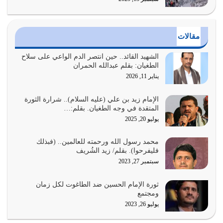
الدين الذي شرعه الله لا يجوز أن يخضع لآرائنا وأهوائنا
واجتهاداتنا لأننا سنختلف ونتفرق
يوليو 24, 2026
مقالات
أي أمة تتفرق في الدين وتتفرق في كيانها معناه أنها أصبحت
أمة عاجزة عن النهوض…
الشهيد القائد.. حين انتصر الدم الواعي على سلاح
الطغيان: بقلم عبدالله الحمران
يوليو 23, 2026
يناير 11, 2026
يجب أن نعود جميعاً الى القرآن وعندنا أخطاء جميعاً لنعتصم
بحبل الله جميعاً وليس كل…
الإمام زيد بن علي (عليه السلام).. شرارة الثورة
المتقدة في وجه الطغيان. بقلم:…
يوليو 22, 2026
يوليو 20, 2025
المُلك كله لله تعالى يؤتيه من يشاء وينزعه ممن يشاء ويعز من
محمد رسول الله ورحمته للعالمين.. (فبذلك
يشاء ويذل من يشاء
فليفرحوا). بقلم/ زيد الشُريف
يوليو 21, 2026
سبتمبر 27, 2023
{إِنَّ الدِّينَ عِنْدَ اللَّهِ الْإسْلامُ} الدين الذي شرعه الله للناس في
ثورة الإمام الحسين ضد الطاغوت لكل زمان
كل زمان…
ومجتمع
يوليو 19, 2026
يوليو 26, 2023
الوظيفة عبارة عن مسؤولية يجب النهوض بها كما ينبغي لكي