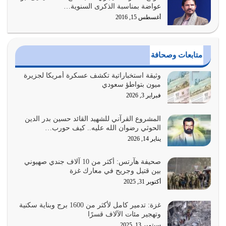
وعد الله تعالى من يُقتل في سبيله بالحياة الأبدية والرزق
عواضة بمناسبة الذكرى السنوية…
والاستبشار والنجاة والخلود في…
أغسطس 15, 2016
يوليو 29, 2026
القرآن الكريم هو أهم مصدر لمعرفة رسول الله معرفة سيرته
متابعات وصحافة
معرفة شخصيته معرفة عظمته
يوليو 28, 2026
وثيقة استخباراتية تكشف عسكرة أمريكا لجزيرة
ميون بتواطؤ سعودي
هل نحن من الصالحين؟ قيِّم نفسك هنا اترك القرآن على أصله
فبراير 3, 2026
وأعرض نفسك، وأعرض ما لديك على…
يوليو 27, 2026
المشروع القرآني للشهيد القائد حسين بدر الدين
الحوثي رضوان الله عليه.. كيف حورب…
عندما يكون عدوك هو عدو الله معناه أن تكون نقاط الضعف
يناير 14, 2026
فيه كثيرة وسينصرك الله عليه إذا…
يوليو 26, 2026
صحيفة هآرتس: أكثر من 10 آلاف جندي صهيوني
بين قتيل وجريح في معارك غزة
أراد الله لهذه الأمة ان تكون خير امة أخرجت للناس بالنهوض
أكتوبر 31, 2025
بالأمر بالمعروف والنهي عن…
يوليو 25, 2026
غزة: تدمير كامل لأكثر من 1600 برج وبناية سكنية
وتهجير مئات الآلاف قسرًا
سبتمبر 13, 2025