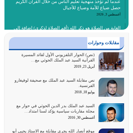
عندما لم تؤخذ منهجية تعليم الناس من خلال القرآن الكريم
حصل ضياع للأمة وضياع للأجيال
أغسطس 3, 2026
الغاية من الصلاة هو ذكر الله (أقم الصلاة لذكري) إضافة إلى
{وَأَعِدُّوا لَهُمْ مَا…
أغسطس 2, 2026
مقابلات وحوارات
السبب الرئيسي لشقاء الأمة الابتعاد عن كتاب الله والتعدي
(نص) الحوار التلفزيوني الأول لقائد المسيرة
القرآنية السيد عبد الملك الحوثي مع…
لحدود الله بالإضافات للدين
أبريل 23, 2019
أغسطس 1, 2026
نص مقابلة السيد عبد الملك مع صحيفة لوفيغارو
أبرز أسباب الشقاء هو الإعراض عن ذكر الله وعن هدى الله
الفرنسية.
المتمثل في القرآن الكريم
يوليو 18, 2018
يوليو 31, 2026
السيد عبد الملك بدر الدين الحوثي في حوار مع
أولياء الشيطان كلما كانوا أكثر ولاءً وطاعة للشيطان كلما كانوا
مجلة مقاربات سياسية يؤكد لسنا امتداد…
أكثر ضعفاً
أغسطس 30, 2016
يوليو 30, 2026
موقع أنصار الله يجري مقابلة مع الاستاذ يحيى أبو