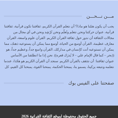
تتحقق الحقوق للجميع
يوليو 18, 2026
مـــن نـــحـــن
بعض صفات المتقين {الصَّابِرِينَ وَالصَّادِقِينَ وَالْقَانِتِينَ
يجب أن يكون همّنا هو ماذا؟ أن نتعلم القرآن الكريم، ثقافتنا تكون قرآنية، ثقافتنا
وَالْمُنْفِقِينَ…
قرآنية، عنوان حركتنا ونحن نتعلم ونُعلّم ونحن نُرْشِد ونحن في أي مجال من
يوليو 17, 2026
مجالات الثقافة أن ندور حول ثقافة القرآن الكريم. القرآن علوم واسعة، القرآن
معارف عظيمة، القرآن أوسع من الحياة، أوسع مما يمكن أن يستوعبه ذهنك، مما
الاعتصام بحبل الله أمر إلهي للمؤمنين وهو بمثابة سبب بينهم
يمكن أن تستوعبه أنت كإنسان في مداركك، القرآن واسع جداً، وعظيم جداً، هو
وبين الله يترتب عليه النصر…
((بحر – كما قال الإمام علي – لا يُدرَك قعره)). نحن إذا ما انطلقنا من الأساس
يوليو 16, 2026
عنوان ثقافتنا: أن نتثقف بالقرآن الكريم. سنجد أن القرآن الكريم هو هكذا، عندما
نتعلمه ونتبعه يزكينا، يسمو بنا، يمنحنا الحكمة، يمنحنا القوة، يمنحنا كل القيم، كل
إما أن نحاول أن نكون من أولياء الله فيتم على أيدينا ضرب
القيم التي لما ضاعت ضاعت الأمة بضياعها، كما هو حاصل الآن في وضع
أعدائه أو لا نكون فنُضرب من…
المسلمين، وفي وضع العرب بالذات. وشرف عظيم جداً لنا، ونتمنى أن نكون
يوليو 15, 2026
صفحتنا على الفيس بوك
بمستوى أن نثقف الآخرين بالقرآن الكريم، وأن نتثقف بثقافة القرآن الكريم
{ذَلِكَ فَضْلُ اللَّهِ يُؤْتِيهِ مَنْ يَشَاءُ وَاللَّهُ ذُو الْفَضْلِ الْعَظِيمِ} يؤتيه من يشاء، فنحن
نحاول أن نكون ممن يشاء الله أن يُؤتَوا هذا الفضل العظيم. لا تفكر إطلاقاً أن
العلم هو في أن تنتهي من رصّات من الكتب، ربما رصات من الكتب توجد في
نفسك جهلاً وضلالاً، لا تنفع. استعرض الآن المكاتب في الشوارع في المدن تجد
رصات من الكتب، رصّات من الكتب في الحديث في التفسير في الفقه في فنون
جميع الحقوق محفوظة لموقع الثقافة القرانية 2026