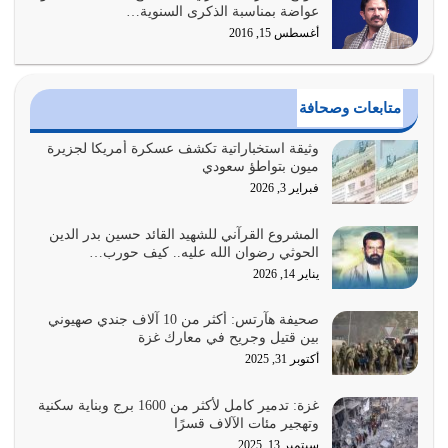
وعد الله تعالى من يُقتل في سبيله بالحياة الأبدية والرزق
عواضة بمناسبة الذكرى السنوية…
والاستبشار والنجاة والخلود في…
أغسطس 15, 2016
يوليو 29, 2026
القرآن الكريم هو أهم مصدر لمعرفة رسول الله معرفة سيرته
متابعات وصحافة
معرفة شخصيته معرفة عظمته
يوليو 28, 2026
وثيقة استخباراتية تكشف عسكرة أمريكا لجزيرة
ميون بتواطؤ سعودي
هل نحن من الصالحين؟ قيِّم نفسك هنا اترك القرآن على أصله
فبراير 3, 2026
وأعرض نفسك، وأعرض ما لديك على…
يوليو 27, 2026
المشروع القرآني للشهيد القائد حسين بدر الدين
الحوثي رضوان الله عليه.. كيف حورب…
عندما يكون عدوك هو عدو الله معناه أن تكون نقاط الضعف
يناير 14, 2026
فيه كثيرة وسينصرك الله عليه إذا…
يوليو 26, 2026
صحيفة هآرتس: أكثر من 10 آلاف جندي صهيوني
بين قتيل وجريح في معارك غزة
أراد الله لهذه الأمة ان تكون خير امة أخرجت للناس بالنهوض
أكتوبر 31, 2025
بالأمر بالمعروف والنهي عن…
يوليو 25, 2026
غزة: تدمير كامل لأكثر من 1600 برج وبناية سكنية
وتهجير مئات الآلاف قسرًا
سبتمبر 13, 2025
الدين الذي شرعه الله لا يجوز أن يخضع لآرائنا وأهوائنا