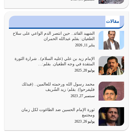
واجتهاداتنا لأننا سنختلف ونتفرق
يوليو 24, 2026
مقالات
أي أمة تتفرق في الدين وتتفرق في كيانها معناه أنها أصبحت
أمة عاجزة عن النهوض…
الشهيد القائد.. حين انتصر الدم الواعي على سلاح
الطغيان: بقلم عبدالله الحمران
يوليو 23, 2026
يناير 11, 2026
يجب أن نعود جميعاً الى القرآن وعندنا أخطاء جميعاً لنعتصم
بحبل الله جميعاً وليس كل…
الإمام زيد بن علي (عليه السلام).. شرارة الثورة
المتقدة في وجه الطغيان. بقلم:…
يوليو 22, 2026
يوليو 20, 2025
المُلك كله لله تعالى يؤتيه من يشاء وينزعه ممن يشاء ويعز من
محمد رسول الله ورحمته للعالمين.. (فبذلك
يشاء ويذل من يشاء
فليفرحوا). بقلم/ زيد الشُريف
يوليو 21, 2026
سبتمبر 27, 2023
{إِنَّ الدِّينَ عِنْدَ اللَّهِ الْإسْلامُ} الدين الذي شرعه الله للناس في
ثورة الإمام الحسين ضد الطاغوت لكل زمان
كل زمان…
ومجتمع
يوليو 19, 2026
يوليو 26, 2023
الوظيفة عبارة عن مسؤولية يجب النهوض بها كما ينبغي لكي