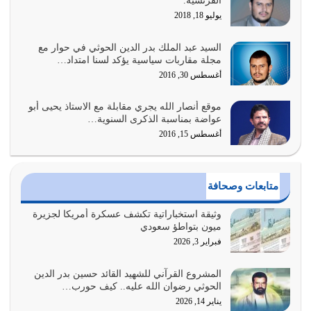
الفرنسية.
المتمثل في القرآن الكريم
يوليو 18, 2018
يوليو 31, 2026
السيد عبد الملك بدر الدين الحوثي في حوار مع
أولياء الشيطان كلما كانوا أكثر ولاءً وطاعة للشيطان كلما كانوا
مجلة مقاربات سياسية يؤكد لسنا امتداد…
أكثر ضعفاً
أغسطس 30, 2016
يوليو 30, 2026
موقع أنصار الله يجري مقابلة مع الاستاذ يحيى أبو
وعد الله تعالى من يُقتل في سبيله بالحياة الأبدية والرزق
عواضة بمناسبة الذكرى السنوية…
والاستبشار والنجاة والخلود في…
أغسطس 15, 2016
يوليو 29, 2026
القرآن الكريم هو أهم مصدر لمعرفة رسول الله معرفة سيرته
متابعات وصحافة
معرفة شخصيته معرفة عظمته
يوليو 28, 2026
وثيقة استخباراتية تكشف عسكرة أمريكا لجزيرة
ميون بتواطؤ سعودي
هل نحن من الصالحين؟ قيِّم نفسك هنا اترك القرآن على أصله
فبراير 3, 2026
وأعرض نفسك، وأعرض ما لديك على…
يوليو 27, 2026
المشروع القرآني للشهيد القائد حسين بدر الدين
الحوثي رضوان الله عليه.. كيف حورب…
عندما يكون عدوك هو عدو الله معناه أن تكون نقاط الضعف
يناير 14, 2026