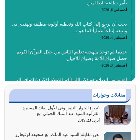
يأمر بطاعة الظالمين
أغسطس 6, 2026
يجب أن نرجع إلى كتاب الله ونعطيه أولوية مطلقة ونهتدي به،
ونتبعه إتباعاً عملياً كما هو…
أغسطس 4, 2026
عندما لم تؤخذ منهجية تعليم الناس من خلال القرآن الكريم
حصل ضياع للأمة وضياع للأجيال
أغسطس 3, 2026
الغاية من الصلاة هو ذكر الله (أقم الصلاة لذكري) إضافة إلى
{وَأَعِدُّوا لَهُمْ مَا…
أغسطس 2, 2026
مقابلات وحوارات
السبب الرئيسي لشقاء الأمة الابتعاد عن كتاب الله والتعدي
(نص) الحوار التلفزيوني الأول لقائد المسيرة
القرآنية السيد عبد الملك الحوثي مع…
لحدود الله بالإضافات للدين
أبريل 23, 2019
أغسطس 1, 2026
نص مقابلة السيد عبد الملك مع صحيفة لوفيغارو
أبرز أسباب الشقاء هو الإعراض عن ذكر الله وعن هدى الله