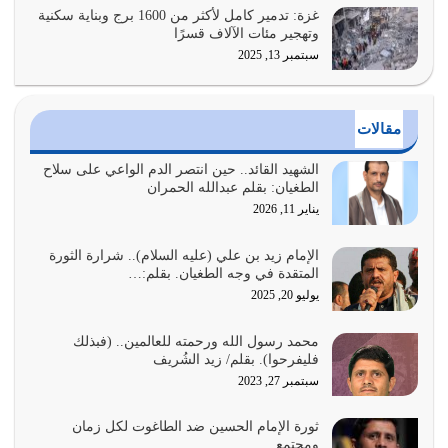
يوليو 26, 2026
غزة: تدمير كامل لأكثر من 1600 برج وبناية سكنية
وتهجير مئات الآلاف قسرًا
سبتمبر 13, 2025
أراد الله لهذه الأمة ان تكون خير امة أخرجت للناس بالنهوض
بالأمر بالمعروف والنهي عن…
يوليو 25, 2026
مقالات
الدين الذي شرعه الله لا يجوز أن يخضع لآرائنا وأهوائنا
واجتهاداتنا لأننا سنختلف ونتفرق
الشهيد القائد.. حين انتصر الدم الواعي على سلاح
الطغيان: بقلم عبدالله الحمران
يوليو 24, 2026
يناير 11, 2026
أي أمة تتفرق في الدين وتتفرق في كيانها معناه أنها أصبحت
أمة عاجزة عن النهوض…
الإمام زيد بن علي (عليه السلام).. شرارة الثورة
المتقدة في وجه الطغيان. بقلم:…
يوليو 23, 2026
يوليو 20, 2025
يجب أن نعود جميعاً الى القرآن وعندنا أخطاء جميعاً لنعتصم
محمد رسول الله ورحمته للعالمين.. (فبذلك
بحبل الله جميعاً وليس كل…
فليفرحوا). بقلم/ زيد الشُريف
يوليو 22, 2026
سبتمبر 27, 2023
المُلك كله لله تعالى يؤتيه من يشاء وينزعه ممن يشاء ويعز من
ثورة الإمام الحسين ضد الطاغوت لكل زمان
يشاء ويذل من يشاء
ومجتمع