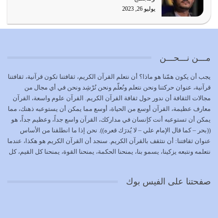
يوليو 21, 2026
يوليو 26, 2023
{إِنَّ الدِّينَ عِنْدَ اللَّهِ الْإسْلامُ} الدين الذي شرعه الله للناس في
كل زمان…
يوليو 19, 2026
مـــن نـــحـــن
الوظيفة عبارة عن مسؤولية يجب النهوض بها كما ينبغي لكي
يجب أن يكون همّنا هو ماذا؟ أن نتعلم القرآن الكريم، ثقافتنا تكون قرآنية، ثقافتنا
تتحقق الحقوق للجميع
قرآنية، عنوان حركتنا ونحن نتعلم ونُعلّم ونحن نُرْشِد ونحن في أي مجال من
يوليو 18, 2026
مجالات الثقافة أن ندور حول ثقافة القرآن الكريم. القرآن علوم واسعة، القرآن
معارف عظيمة، القرآن أوسع من الحياة، أوسع مما يمكن أن يستوعبه ذهنك، مما
بعض صفات المتقين {الصَّابِرِينَ وَالصَّادِقِينَ وَالْقَانِتِينَ
يمكن أن تستوعبه أنت كإنسان في مداركك، القرآن واسع جداً، وعظيم جداً، هو
وَالْمُنْفِقِينَ…
((بحر – كما قال الإمام علي – لا يُدرَك قعره)). نحن إذا ما انطلقنا من الأساس
يوليو 17, 2026
عنوان ثقافتنا: أن نتثقف بالقرآن الكريم. سنجد أن القرآن الكريم هو هكذا، عندما
نتعلمه ونتبعه يزكينا، يسمو بنا، يمنحنا الحكمة، يمنحنا القوة، يمنحنا كل القيم، كل
الاعتصام بحبل الله أمر إلهي للمؤمنين وهو بمثابة سبب بينهم
القيم التي لما ضاعت ضاعت الأمة بضياعها، كما هو حاصل الآن في وضع
وبين الله يترتب عليه النصر…
المسلمين، وفي وضع العرب بالذات. وشرف عظيم جداً لنا، ونتمنى أن نكون
يوليو 16, 2026
صفحتنا على الفيس بوك
بمستوى أن نثقف الآخرين بالقرآن الكريم، وأن نتثقف بثقافة القرآن الكريم
{ذَلِكَ فَضْلُ اللَّهِ يُؤْتِيهِ مَنْ يَشَاءُ وَاللَّهُ ذُو الْفَضْلِ الْعَظِيمِ} يؤتيه من يشاء، فنحن
نحاول أن نكون ممن يشاء الله أن يُؤتَوا هذا الفضل العظيم. لا تفكر إطلاقاً أن
العلم هو في أن تنتهي من رصّات من الكتب، ربما رصات من الكتب توجد في