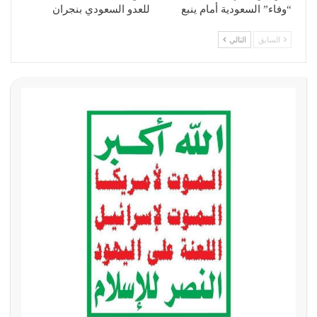
“وفاء” السعودية أمام ينبع
للعدو السعودي بنجران
السابق
التالي