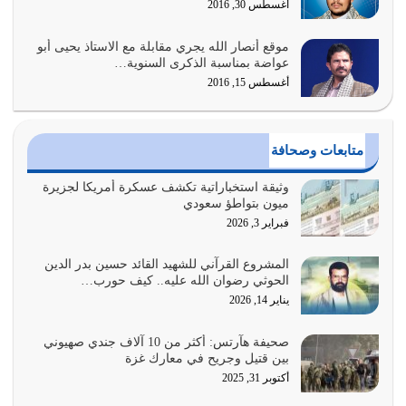
أغسطس 30, 2016
يوليو 31, 2026
موقع أنصار الله يجري مقابلة مع الاستاذ يحيى أبو
أولياء الشيطان كلما كانوا أكثر ولاءً وطاعة للشيطان كلما كانوا
عواضة بمناسبة الذكرى السنوية…
أكثر ضعفاً
أغسطس 15, 2016
يوليو 30, 2026
وعد الله تعالى من يُقتل في سبيله بالحياة الأبدية والرزق
متابعات وصحافة
والاستبشار والنجاة والخلود في…
يوليو 29, 2026
وثيقة استخباراتية تكشف عسكرة أمريكا لجزيرة
ميون بتواطؤ سعودي
القرآن الكريم هو أهم مصدر لمعرفة رسول الله معرفة سيرته
فبراير 3, 2026
معرفة شخصيته معرفة عظمته
يوليو 28, 2026
المشروع القرآني للشهيد القائد حسين بدر الدين
الحوثي رضوان الله عليه.. كيف حورب…
هل نحن من الصالحين؟ قيِّم نفسك هنا اترك القرآن على أصله
يناير 14, 2026
وأعرض نفسك، وأعرض ما لديك على…
يوليو 27, 2026
صحيفة هآرتس: أكثر من 10 آلاف جندي صهيوني
بين قتيل وجريح في معارك غزة
عندما يكون عدوك هو عدو الله معناه أن تكون نقاط الضعف
أكتوبر 31, 2025
فيه كثيرة وسينصرك الله عليه إذا…