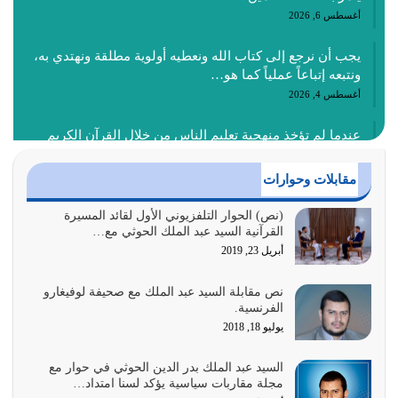
أغسطس 6, 2026
يجب أن نرجع إلى كتاب الله ونعطيه أولوية مطلقة ونهتدي به،
ونتبعه إتباعاً عملياً كما هو…
أغسطس 4, 2026
عندما لم تؤخذ منهجية تعليم الناس من خلال القرآن الكريم
حصل ضياع للأمة وضياع للأجيال
أغسطس 3, 2026
مقابلات وحوارات
الغاية من الصلاة هو ذكر الله (أقم الصلاة لذكري) إضافة إلى
(نص) الحوار التلفزيوني الأول لقائد المسيرة
القرآنية السيد عبد الملك الحوثي مع…
{وَأَعِدُّوا لَهُمْ مَا…
أبريل 23, 2019
أغسطس 2, 2026
نص مقابلة السيد عبد الملك مع صحيفة لوفيغارو
السبب الرئيسي لشقاء الأمة الابتعاد عن كتاب الله والتعدي
الفرنسية.
لحدود الله بالإضافات للدين
يوليو 18, 2018
أغسطس 1, 2026
السيد عبد الملك بدر الدين الحوثي في حوار مع
أبرز أسباب الشقاء هو الإعراض عن ذكر الله وعن هدى الله
مجلة مقاربات سياسية يؤكد لسنا امتداد…
المتمثل في القرآن الكريم