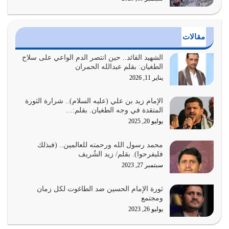
بالأمر بالمعروف والنهي عن…
يوليو 25, 2026
مقالات
الدين الذي شرعه الله لا يجوز أن يخضع لآرائنا وأهوائنا
واجتهاداتنا لأننا سنختلف ونتفرق
الشهيد القائد.. حين انتصر الدم الواعي على سلاح
الطغيان: بقلم عبدالله الحمران
يوليو 24, 2026
يناير 11, 2026
أي أمة تتفرق في الدين وتتفرق في كيانها معناه أنها أصبحت
أمة عاجزة عن النهوض…
الإمام زيد بن علي (عليه السلام).. شرارة الثورة
المتقدة في وجه الطغيان. بقلم:…
يوليو 23, 2026
يوليو 20, 2025
يجب أن نعود جميعاً الى القرآن وعندنا أخطاء جميعاً لنعتصم
محمد رسول الله ورحمته للعالمين.. (فبذلك
بحبل الله جميعاً وليس كل…
فليفرحوا). بقلم/ زيد الشُريف
يوليو 22, 2026
سبتمبر 27, 2023
المُلك كله لله تعالى يؤتيه من يشاء وينزعه ممن يشاء ويعز من
ثورة الإمام الحسين ضد الطاغوت لكل زمان
يشاء ويذل من يشاء
ومجتمع
يوليو 21, 2026
يوليو 26, 2023
{إِنَّ الدِّينَ عِنْدَ اللَّهِ الْإسْلامُ} الدين الذي شرعه الله للناس في