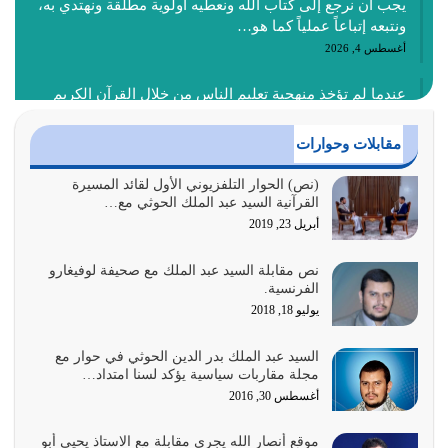
يجب أن نرجع إلى كتاب الله ونعطيه أولوية مطلقة ونهتدي به،
ونتبعه إتباعاً عملياً كما هو…
أغسطس 4, 2026
عندما لم تؤخذ منهجية تعليم الناس من خلال القرآن الكريم
حصل ضياع للأمة وضياع للأجيال
أغسطس 3, 2026
مقابلات وحوارات
الغاية من الصلاة هو ذكر الله (أقم الصلاة لذكري) إضافة إلى
(نص) الحوار التلفزيوني الأول لقائد المسيرة
القرآنية السيد عبد الملك الحوثي مع…
{وَأَعِدُّوا لَهُمْ مَا…
أبريل 23, 2019
أغسطس 2, 2026
نص مقابلة السيد عبد الملك مع صحيفة لوفيغارو
السبب الرئيسي لشقاء الأمة الابتعاد عن كتاب الله والتعدي
الفرنسية.
لحدود الله بالإضافات للدين
يوليو 18, 2018
أغسطس 1, 2026
السيد عبد الملك بدر الدين الحوثي في حوار مع
أبرز أسباب الشقاء هو الإعراض عن ذكر الله وعن هدى الله
مجلة مقاربات سياسية يؤكد لسنا امتداد…
المتمثل في القرآن الكريم
أغسطس 30, 2016
يوليو 31, 2026
موقع أنصار الله يجري مقابلة مع الاستاذ يحيى أبو