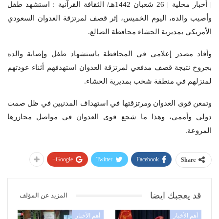
| أخبار محلية | 26 شعبان 1442هـ/ الثقافة القرآنية : استشهد طفل
وأصيب والده، اليوم الخميس، إثر قصف لمرتزقة العدوان السعودي
الأمريكي بمديرية الحشاء محافظة الضالع.
وأفاد مصدر إعلامي في المحافظة باستشهاد طفل وإصابة والده
بجروح نتيجة قصف مدفعي لمرتزقة العدوان استهدفهم أثناء عودتهم
لمنزلهم في منطقة شخب بمديرية الحشاء.
وتمعن قوى العدوان ومرتزقتها في استهداف المدنيين في ظل صمت
دولي وأممي، وهذا ما شجع قوى العدوان في مواصل مجازرها
المروعة.
Google+
Twitter
Facebook
Share
قد يعجبك ايضا
المزيد عن المؤلف
أهم الأخبار
أهم الأخبار