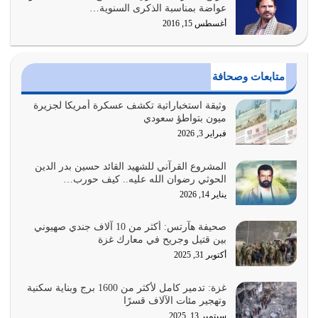
أولياء الشيطان كلما كانوا أكثر ولاءً وطاعة للشيطان كلما كانوا
عواضة بمناسبة الذكرى السنوية…
أكثر ضعفاً
أغسطس 15, 2016
يوليو 30, 2026
وعد الله تعالى من يُقتل في سبيله بالحياة الأبدية والرزق
متابعات وصحافة
والاستبشار والنجاة والخلود في…
يوليو 29, 2026
وثيقة استخباراتية تكشف عسكرة أمريكا لجزيرة
ميون بتواطؤ سعودي
القرآن الكريم هو أهم مصدر لمعرفة رسول الله معرفة سيرته
فبراير 3, 2026
معرفة شخصيته معرفة عظمته
يوليو 28, 2026
المشروع القرآني للشهيد القائد حسين بدر الدين
الحوثي رضوان الله عليه.. كيف حورب…
هل نحن من الصالحين؟ قيِّم نفسك هنا اترك القرآن على أصله
يناير 14, 2026
وأعرض نفسك، وأعرض ما لديك على…
يوليو 27, 2026
صحيفة هآرتس: أكثر من 10 آلاف جندي صهيوني
بين قتيل وجريح في معارك غزة
عندما يكون عدوك هو عدو الله معناه أن تكون نقاط الضعف
أكتوبر 31, 2025
فيه كثيرة وسينصرك الله عليه إذا…
يوليو 26, 2026
غزة: تدمير كامل لأكثر من 1600 برج وبناية سكنية
وتهجير مئات الآلاف قسرًا
سبتمبر 13, 2025
أراد الله لهذه الأمة ان تكون خير امة أخرجت للناس بالنهوض