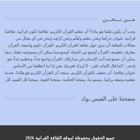
كل زمان…
يوليو 19, 2026
مـــن نـــحـــن
الوظيفة عبارة عن مسؤولية يجب النهوض بها كما ينبغي لكي
يجب أن يكون همّنا هو ماذا؟ أن نتعلم القرآن الكريم، ثقافتنا تكون قرآنية، ثقافتنا
تتحقق الحقوق للجميع
قرآنية، عنوان حركتنا ونحن نتعلم ونُعلّم ونحن نُرْشِد ونحن في أي مجال من
يوليو 18, 2026
مجالات الثقافة أن ندور حول ثقافة القرآن الكريم. القرآن علوم واسعة، القرآن
معارف عظيمة، القرآن أوسع من الحياة، أوسع مما يمكن أن يستوعبه ذهنك، مما
بعض صفات المتقين {الصَّابِرِينَ وَالصَّادِقِينَ وَالْقَانِتِينَ
يمكن أن تستوعبه أنت كإنسان في مداركك، القرآن واسع جداً، وعظيم جداً، هو
وَالْمُنْفِقِينَ…
((بحر – كما قال الإمام علي – لا يُدرَك قعره)). نحن إذا ما انطلقنا من الأساس
يوليو 17, 2026
عنوان ثقافتنا: أن نتثقف بالقرآن الكريم. سنجد أن القرآن الكريم هو هكذا، عندما
نتعلمه ونتبعه يزكينا، يسمو بنا، يمنحنا الحكمة، يمنحنا القوة، يمنحنا كل القيم، كل
الاعتصام بحبل الله أمر إلهي للمؤمنين وهو بمثابة سبب بينهم
القيم التي لما ضاعت ضاعت الأمة بضياعها، كما هو حاصل الآن في وضع
وبين الله يترتب عليه النصر…
المسلمين، وفي وضع العرب بالذات. وشرف عظيم جداً لنا، ونتمنى أن نكون
يوليو 16, 2026
صفحتنا على الفيس بوك
بمستوى أن نثقف الآخرين بالقرآن الكريم، وأن نتثقف بثقافة القرآن الكريم
{ذَلِكَ فَضْلُ اللَّهِ يُؤْتِيهِ مَنْ يَشَاءُ وَاللَّهُ ذُو الْفَضْلِ الْعَظِيمِ} يؤتيه من يشاء، فنحن
نحاول أن نكون ممن يشاء الله أن يُؤتَوا هذا الفضل العظيم. لا تفكر إطلاقاً أن
العلم هو في أن تنتهي من رصّات من الكتب، ربما رصات من الكتب توجد في
نفسك جهلاً وضلالاً، لا تنفع. استعرض الآن المكاتب في الشوارع في المدن تجد
رصات من الكتب، رصّات من الكتب في الحديث في التفسير في الفقه في فنون
جميع الحقوق محفوظة لموقع الثقافة القرانية 2026