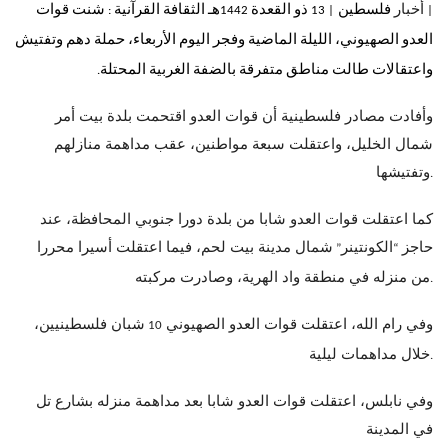
أخبار
فلسطين
ذو القعدة
هـ الثقافة القرآنية
شنت قوات
:
1442
13
|
|
العدو الصهيوني، الليلة الماضية وفجر اليوم الأربعاء، حملة دهم وتفتيش
واعتقالات طالت مناطق متفرقة بالضفة الغربية المحتلة
.
وأفادت مصادر فلسطينية أن قوات العدو اقتحمت بلدة بيت أمر
شمال الخليل، واعتقلت سبعة مواطنين، عقب مداهمة منازلهم
وتفتيشها
.
كما اعتقلت قوات العدو شابا من بلدة دورا جنوبي المحافظة، عند
حاجز
الكونتينر
شمال مدينة بيت لحم، فيما اعتقلت أسيرا محررا
”
“
من منزله في منطقة واد الهرية، وصادرت مركبته
.
وفي رام الله، اعتقلت قوات العدو الصهيوني
شبان فلسطينيين،
10
خلال مداهمات ليلية
.
وفي نابلس، اعتقلت قوات العدو شابا بعد مداهمة منزله بشارع تل
في المدينة