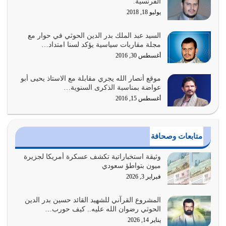
الفرنسية.
المتمثل في القرآن الكريم
يوليو 18, 2018
يوليو 31, 2026
السيد عبد الملك بدر الدين الحوثي في حوار مع
أولياء الشيطان كلما كانوا أكثر ولاءً وطاعة للشيطان كلما كانوا
مجلة مقاربات سياسية يؤكد لسنا امتداد…
أكثر ضعفاً
أغسطس 30, 2016
يوليو 30, 2026
موقع أنصار الله يجري مقابلة مع الاستاذ يحيى أبو
وعد الله تعالى من يُقتل في سبيله بالحياة الأبدية والرزق
عواضة بمناسبة الذكرى السنوية…
والاستبشار والنجاة والخلود في…
أغسطس 15, 2016
يوليو 29, 2026
القرآن الكريم هو أهم مصدر لمعرفة رسول الله معرفة سيرته
متابعات وصحافة
معرفة شخصيته معرفة عظمته
يوليو 28, 2026
وثيقة استخباراتية تكشف عسكرة أمريكا لجزيرة
ميون بتواطؤ سعودي
هل نحن من الصالحين؟ قيِّم نفسك هنا اترك القرآن على أصله
فبراير 3, 2026
وأعرض نفسك، وأعرض ما لديك على…
يوليو 27, 2026
المشروع القرآني للشهيد القائد حسين بدر الدين
الحوثي رضوان الله عليه.. كيف حورب…
عندما يكون عدوك هو عدو الله معناه أن تكون نقاط الضعف
يناير 14, 2026