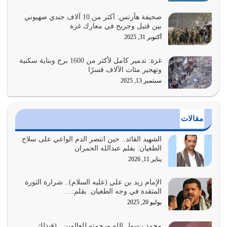
فيه كثيرة وسينصرك الله عليه إذا…
يوليو 26, 2026
صحيفة هآرتس: أكثر من 10 آلاف جندي صهيوني
بين قتيل وجريح في معارك غزة
أراد الله لهذه الأمة ان تكون خير امة أخرجت للناس بالنهوض
أكتوبر 31, 2025
بالأمر بالمعروف والنهي عن…
يوليو 25, 2026
غزة: تدمير كامل لأكثر من 1600 برج وبناية سكنية
وتهجير مئات الآلاف قسرًا
سبتمبر 13, 2025
الدين الذي شرعه الله لا يجوز أن يخضع لآرائنا وأهوائنا
واجتهاداتنا لأننا سنختلف ونتفرق
يوليو 24, 2026
مقالات
أي أمة تتفرق في الدين وتتفرق في كيانها معناه أنها أصبحت
أمة عاجزة عن النهوض…
الشهيد القائد.. حين انتصر الدم الواعي على سلاح
الطغيان: بقلم عبدالله الحمران
يوليو 23, 2026
يناير 11, 2026
يجب أن نعود جميعاً الى القرآن وعندنا أخطاء جميعاً لنعتصم
بحبل الله جميعاً وليس كل…
الإمام زيد بن علي (عليه السلام).. شرارة الثورة
المتقدة في وجه الطغيان. بقلم:…
يوليو 22, 2026
يوليو 20, 2025
المُلك كله لله تعالى يؤتيه من يشاء وينزعه ممن يشاء ويعز من
محمد رسول الله ورحمته للعالمين.. (فبذلك