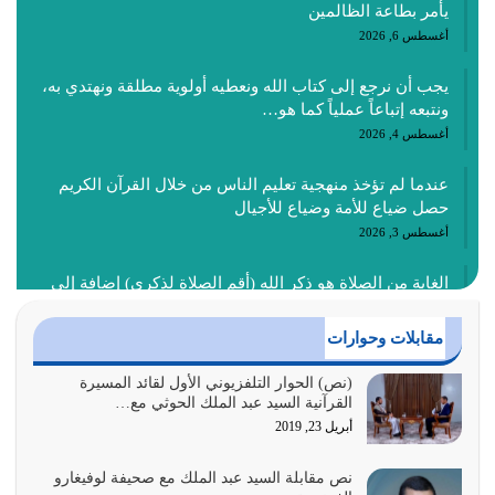
يأمر بطاعة الظالمين
أغسطس 6, 2026
يجب أن نرجع إلى كتاب الله ونعطيه أولوية مطلقة ونهتدي به،
ونتبعه إتباعاً عملياً كما هو…
أغسطس 4, 2026
عندما لم تؤخذ منهجية تعليم الناس من خلال القرآن الكريم
حصل ضياع للأمة وضياع للأجيال
أغسطس 3, 2026
الغاية من الصلاة هو ذكر الله (أقم الصلاة لذكري) إضافة إلى
{وَأَعِدُّوا لَهُمْ مَا…
أغسطس 2, 2026
مقابلات وحوارات
السبب الرئيسي لشقاء الأمة الابتعاد عن كتاب الله والتعدي
(نص) الحوار التلفزيوني الأول لقائد المسيرة
القرآنية السيد عبد الملك الحوثي مع…
لحدود الله بالإضافات للدين
أبريل 23, 2019
أغسطس 1, 2026
نص مقابلة السيد عبد الملك مع صحيفة لوفيغارو
أبرز أسباب الشقاء هو الإعراض عن ذكر الله وعن هدى الله