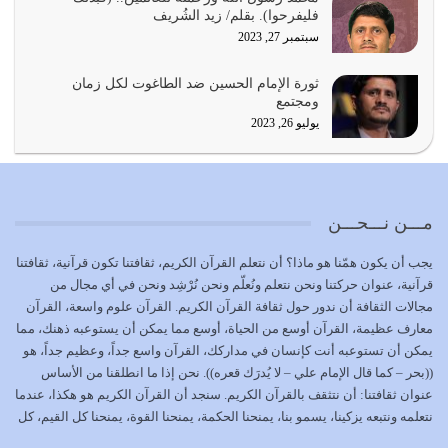
يشاء ويذل من يشاء
فليفرحوا). بقلم/ زيد الشُريف
يوليو 21, 2026
سبتمبر 27, 2023
{إِنَّ الدِّينَ عِنْدَ اللَّهِ الْإسْلامُ} الدين الذي شرعه الله للناس في
ثورة الإمام الحسين ضد الطاغوت لكل زمان
كل زمان…
ومجتمع
يوليو 19, 2026
يوليو 26, 2023
الوظيفة عبارة عن مسؤولية يجب النهوض بها كما ينبغي لكي
تتحقق الحقوق للجميع
يوليو 18, 2026
مـــن نـــحـــن
بعض صفات المتقين {الصَّابِرِينَ وَالصَّادِقِينَ وَالْقَانِتِينَ
يجب أن يكون همّنا هو ماذا؟ أن نتعلم القرآن الكريم، ثقافتنا تكون قرآنية، ثقافتنا
وَالْمُنْفِقِينَ…
قرآنية، عنوان حركتنا ونحن نتعلم ونُعلّم ونحن نُرْشِد ونحن في أي مجال من
يوليو 17, 2026
مجالات الثقافة أن ندور حول ثقافة القرآن الكريم. القرآن علوم واسعة، القرآن
معارف عظيمة، القرآن أوسع من الحياة، أوسع مما يمكن أن يستوعبه ذهنك، مما
الاعتصام بحبل الله أمر إلهي للمؤمنين وهو بمثابة سبب بينهم
يمكن أن تستوعبه أنت كإنسان في مداركك، القرآن واسع جداً، وعظيم جداً، هو
وبين الله يترتب عليه النصر…
((بحر – كما قال الإمام علي – لا يُدرَك قعره)). نحن إذا ما انطلقنا من الأساس
يوليو 16, 2026
عنوان ثقافتنا: أن نتثقف بالقرآن الكريم. سنجد أن القرآن الكريم هو هكذا، عندما
نتعلمه ونتبعه يزكينا، يسمو بنا، يمنحنا الحكمة، يمنحنا القوة، يمنحنا كل القيم، كل
إما أن نحاول أن نكون من أولياء الله فيتم على أيدينا ضرب
القيم التي لما ضاعت ضاعت الأمة بضياعها، كما هو حاصل الآن في وضع
أعدائه أو لا نكون فنُضرب من…