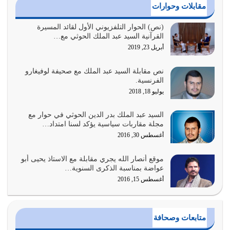
أغسطس 3, 2026
مقابلات وحوارات
الغاية من الصلاة هو ذكر الله (أقم الصلاة لذكري) إضافة إلى
(نص) الحوار التلفزيوني الأول لقائد المسيرة
القرآنية السيد عبد الملك الحوثي مع…
{وَأَعِدُّوا لَهُمْ مَا…
أبريل 23, 2019
أغسطس 2, 2026
نص مقابلة السيد عبد الملك مع صحيفة لوفيغارو
السبب الرئيسي لشقاء الأمة الابتعاد عن كتاب الله والتعدي
الفرنسية.
لحدود الله بالإضافات للدين
يوليو 18, 2018
أغسطس 1, 2026
السيد عبد الملك بدر الدين الحوثي في حوار مع
أبرز أسباب الشقاء هو الإعراض عن ذكر الله وعن هدى الله
مجلة مقاربات سياسية يؤكد لسنا امتداد…
المتمثل في القرآن الكريم
أغسطس 30, 2016
يوليو 31, 2026
موقع أنصار الله يجري مقابلة مع الاستاذ يحيى أبو
أولياء الشيطان كلما كانوا أكثر ولاءً وطاعة للشيطان كلما كانوا
عواضة بمناسبة الذكرى السنوية…
أكثر ضعفاً
أغسطس 15, 2016
يوليو 30, 2026
وعد الله تعالى من يُقتل في سبيله بالحياة الأبدية والرزق
متابعات وصحافة
والاستبشار والنجاة والخلود في…