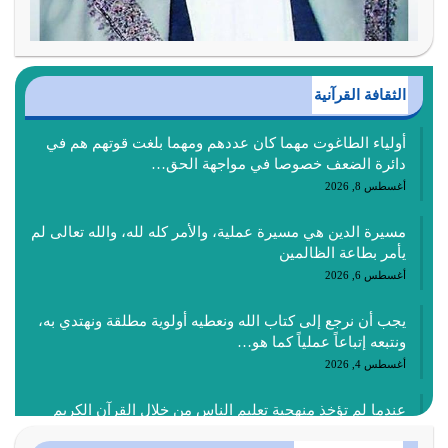
الثقافة القرآنية
أولياء الطاغوت مهما كان عددهم ومهما بلغت قوتهم هم في
دائرة الضعف خصوصا في مواجهة الحق…
أغسطس 8, 2026
مسيرة الدين هي مسيرة عملية، والأمر كله لله، والله تعالى لم
يأمر بطاعة الظالمين
أغسطس 6, 2026
يجب أن نرجع إلى كتاب الله ونعطيه أولوية مطلقة ونهتدي به،
ونتبعه إتباعاً عملياً كما هو…
أغسطس 4, 2026
عندما لم تؤخذ منهجية تعليم الناس من خلال القرآن الكريم
حصل ضياع للأمة وضياع للأجيال