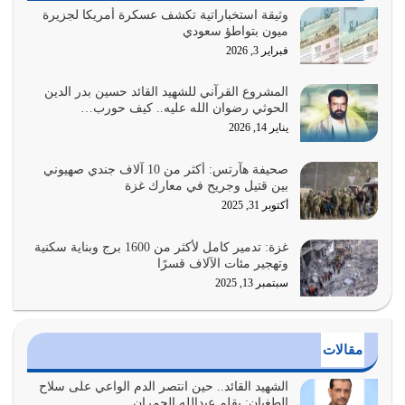
يوليو 29, 2026
وثيقة استخباراتية تكشف عسكرة أمريكا لجزيرة
ميون بتواطؤ سعودي
القرآن الكريم هو أهم مصدر لمعرفة رسول الله معرفة سيرته
فبراير 3, 2026
معرفة شخصيته معرفة عظمته
يوليو 28, 2026
المشروع القرآني للشهيد القائد حسين بدر الدين
الحوثي رضوان الله عليه.. كيف حورب…
هل نحن من الصالحين؟ قيِّم نفسك هنا اترك القرآن على أصله
يناير 14, 2026
وأعرض نفسك، وأعرض ما لديك على…
يوليو 27, 2026
صحيفة هآرتس: أكثر من 10 آلاف جندي صهيوني
بين قتيل وجريح في معارك غزة
عندما يكون عدوك هو عدو الله معناه أن تكون نقاط الضعف
أكتوبر 31, 2025
فيه كثيرة وسينصرك الله عليه إذا…
يوليو 26, 2026
غزة: تدمير كامل لأكثر من 1600 برج وبناية سكنية
وتهجير مئات الآلاف قسرًا
سبتمبر 13, 2025
أراد الله لهذه الأمة ان تكون خير امة أخرجت للناس بالنهوض
بالأمر بالمعروف والنهي عن…
يوليو 25, 2026
مقالات
الدين الذي شرعه الله لا يجوز أن يخضع لآرائنا وأهوائنا
واجتهاداتنا لأننا سنختلف ونتفرق
الشهيد القائد.. حين انتصر الدم الواعي على سلاح
الطغيان: بقلم عبدالله الحمران
يوليو 24, 2026