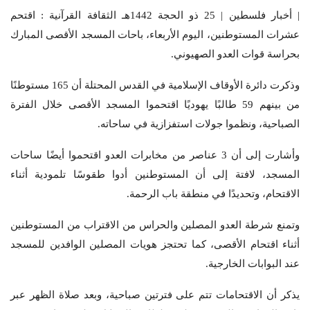
| أخبار فلسطين | 25 ذو الحجة 1442هـ الثقافة القرآنية : اقتحم
عشرات المستوطنين، اليوم الأربعاء، باحات المسجد الأقصى المبارك
بحراسة قوات العدو الصهيوني.
وذكرت دائرة الأوقاف الإسلامية في القدس المحتلة أن 165 مستوطنًا
من بينهم 59 طالبًا يهوديًا اقتحموا المسجد الأقصى خلال الفترة
الصباحية، ونظموا جولات استفزازية في ساحاته
.
وأشارت إلى أن 3 عناصر من مخابرات العدو اقتحموا أيضًا ساحات
المسجد، لافتة إلى أن المستوطنين أدوا طقوسًا تلمودية أثناء
الاقتحام، وتحديدًا في منطقة باب الرحمة
.
وتمنع شرطة العدو المصلين والحراس من الاقتراب من المستوطنين
أثناء اقتحام الأقصى، كما تحتجز هويات المصلين الوافدين للمسجد
عند البوابات الخارجية
.
يذكر أن الاقتحامات تتم على فترتين صباحية، وبعد صلاة الظهر عبر