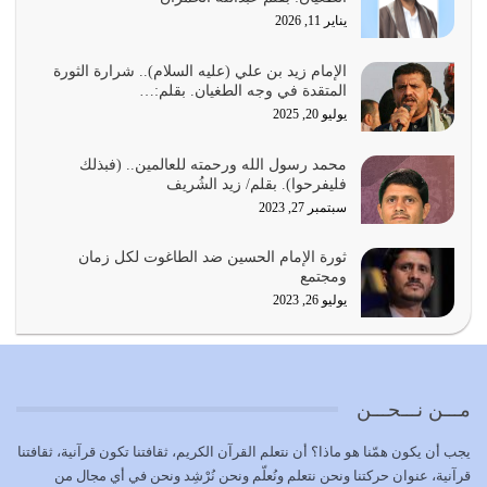
يناير 11, 2026
أي أمة تتفرق في الدين وتتفرق في كيانها معناه أنها أصبحت
أمة عاجزة عن النهوض…
الإمام زيد بن علي (عليه السلام).. شرارة الثورة
المتقدة في وجه الطغيان. بقلم:…
يوليو 23, 2026
يوليو 20, 2025
يجب أن نعود جميعاً الى القرآن وعندنا أخطاء جميعاً لنعتصم
محمد رسول الله ورحمته للعالمين.. (فبذلك
بحبل الله جميعاً وليس كل…
فليفرحوا). بقلم/ زيد الشُريف
يوليو 22, 2026
سبتمبر 27, 2023
المُلك كله لله تعالى يؤتيه من يشاء وينزعه ممن يشاء ويعز من
ثورة الإمام الحسين ضد الطاغوت لكل زمان
يشاء ويذل من يشاء
ومجتمع
يوليو 21, 2026
يوليو 26, 2023
{إِنَّ الدِّينَ عِنْدَ اللَّهِ الْإسْلامُ} الدين الذي شرعه الله للناس في
كل زمان…
يوليو 19, 2026
مـــن نـــحـــن
الوظيفة عبارة عن مسؤولية يجب النهوض بها كما ينبغي لكي
يجب أن يكون همّنا هو ماذا؟ أن نتعلم القرآن الكريم، ثقافتنا تكون قرآنية، ثقافتنا
تتحقق الحقوق للجميع
قرآنية، عنوان حركتنا ونحن نتعلم ونُعلّم ونحن نُرْشِد ونحن في أي مجال من
يوليو 18, 2026