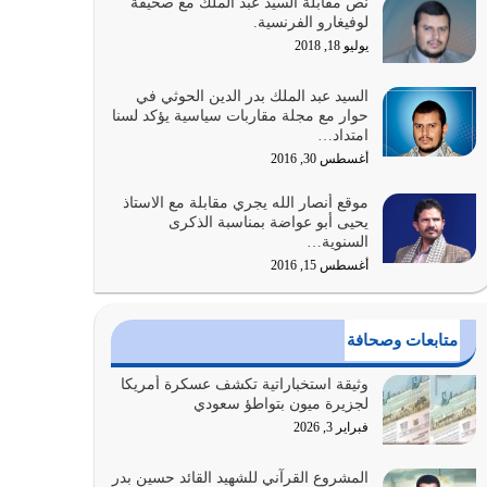
نص مقابلة السيد عبد الملك مع صحيفة
الله المتمثل في القرآن الكريم
لوفيغارو الفرنسية.
يوليو 31, 2026
يوليو 18, 2018
أولياء الشيطان كلما كانوا أكثر ولاءً وطاعة للشيطان
السيد عبد الملك بدر الدين الحوثي في
كلما كانوا أكثر ضعفاً
حوار مع مجلة مقاربات سياسية يؤكد لسنا
امتداد…
يوليو 30, 2026
أغسطس 30, 2016
وعد الله تعالى من يُقتل في سبيله بالحياة الأبدية
موقع أنصار الله يجري مقابلة مع الاستاذ
والرزق والاستبشار والنجاة والخلود في…
يحيى أبو عواضة بمناسبة الذكرى
يوليو 29, 2026
السنوية…
أغسطس 15, 2016
القرآن الكريم هو أهم مصدر لمعرفة رسول الله معرفة
سيرته معرفة شخصيته معرفة عظمته
يوليو 28, 2026
متابعات وصحافة
هل نحن من الصالحين؟ قيِّم نفسك هنا اترك القرآن
وثيقة استخباراتية تكشف عسكرة أمريكا
على أصله وأعرض نفسك، وأعرض ما لديك على…
لجزيرة ميون بتواطؤ سعودي
يوليو 27, 2026
فبراير 3, 2026
عندما يكون عدوك هو عدو الله معناه أن تكون نقاط
المشروع القرآني للشهيد القائد حسين بدر