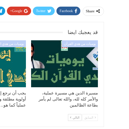
Google+
Twitter
Facebook
Share
قد يعجبك ايضا
يوميات من هدي القرآن
يوميات من هدي ا
مسيرة الدين هي مسيرة عملية،
يجب أن نرجع إل
والأمر كله لله، والله تعالى لم يأمر
أولوية مطلقة ونه
بطاعة الظالمين
عملياً كما هو…
السابق
التالي