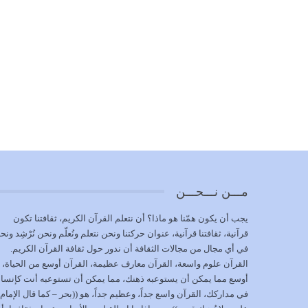
مـــن نـــحـــن
يجب أن يكون همّنا هو ماذا؟ أن نتعلم القرآن الكريم، ثقافتنا تكون
قرآنية، ثقافتنا قرآنية، عنوان حركتنا ونحن نتعلم ونُعلّم ونحن نُرْشِد ونح
في أي مجال من مجالات الثقافة أن ندور حول ثقافة القرآن الكريم.
القرآن علوم واسعة، القرآن معارف عظيمة، القرآن أوسع من الحياة،
أوسع مما يمكن أن يستوعبه ذهنك، مما يمكن أن تستوعبه أنت كإنسا
في مداركك، القرآن واسع جداً، وعظيم جداً، هو ((بحر – كما قال الإمام