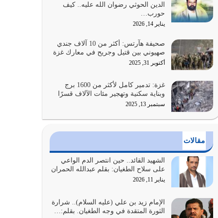
الدين الحوثي رضوان الله عليه.. كيف
الضعف فيه كثيرة وسينصرك الله عليه إذا…
حورب…
يوليو 26, 2026
يناير 14, 2026
أراد الله لهذه الأمة ان تكون خير امة أخرجت للناس
صحيفة هآرتس: أكثر من 10 آلاف جندي
بالنهوض بالأمر بالمعروف والنهي عن…
صهيوني بين قتيل وجريح في معارك غزة
يوليو 25, 2026
أكتوبر 31, 2025
الدين الذي شرعه الله لا يجوز أن يخضع لآرائنا وأهوائنا
غزة: تدمير كامل لأكثر من 1600 برج
واجتهاداتنا لأننا سنختلف ونتفرق
وبناية سكنية وتهجير مئات الآلاف قسرًا
يوليو 24, 2026
سبتمبر 13, 2025
أي أمة تتفرق في الدين وتتفرق في كيانها معناه أنها
أصبحت أمة عاجزة عن النهوض…
مقالات
يوليو 23, 2026
الشهيد القائد.. حين انتصر الدم الواعي
يجب أن نعود جميعاً الى القرآن وعندنا أخطاء جميعاً
على سلاح الطغيان: بقلم عبدالله الحمران
لنعتصم بحبل الله جميعاً وليس كل…
يناير 11, 2026
يوليو 22, 2026
الإمام زيد بن علي (عليه السلام).. شرارة
الثورة المتقدة في وجه الطغيان. بقلم:…
المُلك كله لله تعالى يؤتيه من يشاء وينزعه ممن يشاء