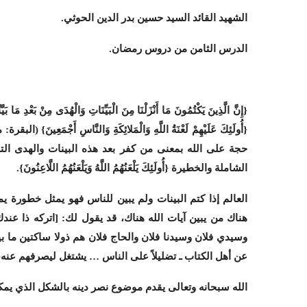
الشهيد القائد السيد حسين بدر الدين الحوثي
.
الدرس الثامن من دروس رمضان.
{إِنَّ الَّذِينَ يَكْتُمُونَ مَا أَنْزَلْنَا مِنَ الْبَيِّنَاتِ وَالْهُدَى مِنْ بَعْدِ مَا بَيَّنّ
حجة على الله بمعنى من كفر بعد هذه البينات والهدى ال
الشاملة والخطيرة {أُولَئِكَ يَلْعَنُهُمُ اللَّهُ وَيَلْعَنُهُمُ اللَّاعِنُونَ}.
العالم إذا كتم البينات ولم يبين للناس فهو يمثل خطورة يم
هناك من يبين آيات الله هناك، قد يقول لك: [اتركه ذا ع
وسيدي فلان وسيدنا فلان والحاج فلان هم ذولا ساكتين ما بي
عن أهل الكتاب ـ تضليلاً على الناس … يشتغل ليصرفهم عنه،
الله سبحانه وتعالى يقدم موضوع نصر دينه بالشكل الذي يمك