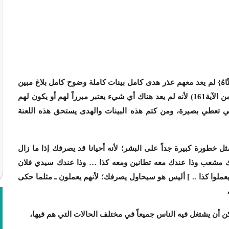
َاهُ}
لم يعد معهم عذر هدى كامل بينات كاملة وضوح كامل بلاغ مبين
{أُولَئِكَ عَلَيْهِمْ لَعْنَةُ اللَّهِ وَالْمَلائِكَةِ وَالنَّاسِ أَجْمَعِينَ} (البقرة: من الآية161) لأنه لم يعد هناك أي شيء يعتبر مبرراً لهم أو يكون لهم
تي تعطي بصيرة، ومن كتم هذه البينات والهدى يستحق هذه اللعنة
ثل خطورة كبيرة جداً على البشر؛ لأنه أحيانا قد يصرفك إذا ما زال
ندك مشعب وذا عندك معه تطانين ومعه كذا … وذا عندك سيدي فلان
عملوا كذا .. ] أليس هو سيحاول يصرفك؛ لأنهم يعملون ـ مثلما حكى
ن أن يشتغل فيه الناس جميعاً في مختلف الحالات التي هم فيها،