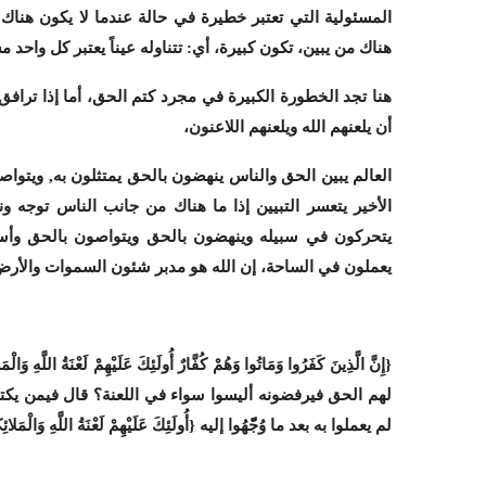
المسئولية التي تعتبر خطيرة في حالة عندما لا يكون هناك
هناك من يبين، تكون كبيرة، أي: تتناوله عيناً يعتبر كل واحد م
هنا تجد الخطورة الكبيرة في مجرد كتم الحق، أما إذا ترافق مع
أن يلعنهم الله ويلعنهم اللاعنون،
العالم يبين الحق والناس ينهضون بالحق يمتثلون به, ويتواصو
الأخير يتعسر التبيين إذا ما هناك من جانب الناس توجه ون
يتحركون في سبيله وينهضون بالحق ويتواصون بالحق وأس
يعملون في الساحة، إن الله هو مدبر شئون السموات والأرض
لهم الحق فيرفضونه أليسوا سواء في اللعنة؟ قال فيمن يكتم الحق: {أُولَ
لم يعملوا به بعد ما وُجّّهُوا إليه {أُولَئِكَ عَلَيْهِمْ لَعْنَةُ اللَّهِ وَالْمَلائِك