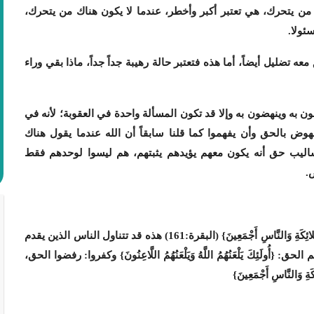
 من يتحرك، هي تعتبر أكبر وأخطر، عندما لا يكون هناك من يتحرك،
سئولا.
ه تضليل أيضاً، أما هذه فتعتبر حالة رهيبة جداً جداً، ماذا بقي وراء
ن به وينهضون به وإلا قد تكون المسألة واحدة في العقوبة؛ لأنه في
هوض بالحق وأن يفهموا كما قلنا سابقاً أن الله عندما يقول هناك
اليب حق أنه يكون معهم يؤيدهم يثبتهم، هم ليسوا لوحدهم فقط
.
{إِنَّ الَّذِينَ كَفَرُوا وَمَاتُوا وَهُمْ كُفَّارٌ أُولَئِكَ عَلَيْهِمْ لَعْنَةُ اللَّهِ وَالْمَلائِكَةِ وَالنَّاسِ أَجْمَعِينَ} (البقرة:161) هذه قد تتناول الناس الذين يقدم
ئِكَ يَلْعَنُهُمُ اللَّهُ وَيَلْعَنُهُمُ اللَّاعِنُونَ} وكفروا: رفضوا الحق،
َةِ وَالنَّاسِ أَجْمَعِينَ}