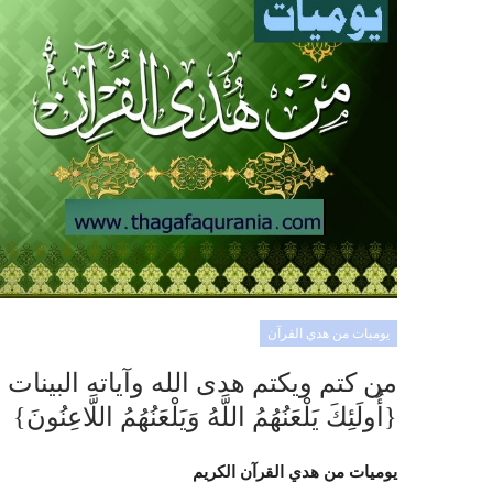
يوميات من هدي القرآن
من كتم ويكتم هدى الله وآياته البينات
{أُولَئِكَ يَلْعَنُهُمُ اللَّهُ وَيَلْعَنُهُمُ اللَّاعِنُونَ}
يوميات من هدي القرآن الكريم