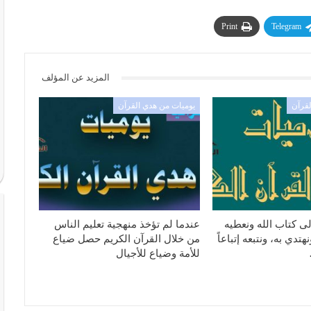
Print
Telegram
المزيد عن المؤلف
لقرآن
يوميات من هدي القرآن
ى كتاب الله ونعطيه
عندما لم تؤخذ منهجية تعليم الناس
تدي به، ونتبعه إتباعاً
من خلال القرآن الكريم حصل ضياع
للأمة وضياع للأجيال