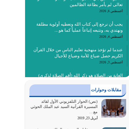
تعالى لم يأمر بطاعة الظالمين
أغسطس 6, 2026
يجب أن نرجع إلى كتاب الله ونعطيه أولوية مطلقة
ونهتدي به، ونتبعه إتباعاً عملياً كما هو…
أغسطس 4, 2026
عندما لم تؤخذ منهجية تعليم الناس من خلال القرآن
الكريم حصل ضياع للأمة وضياع للأجيال
أغسطس 3, 2026
الغاية من الصلاة هو ذكر الله (أقم الصلاة لذكري)
إضافة إلى {وَأَعِدُّوا لَهُمْ مَا…
أغسطس 2, 2026
مقابلات وحوارات
السبب الرئيسي لشقاء الأمة الابتعاد عن كتاب الله
(نص) الحوار التلفزيوني الأول لقائد
المسيرة القرآنية السيد عبد الملك الحوثي
والتعدي لحدود الله بالإضافات للدين
مع…
أغسطس 1, 2026
أبريل 23, 2019
أبرز أسباب الشقاء هو الإعراض عن ذكر الله وعن هدى