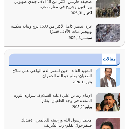
صحيفة هآرتس: أكثر من 10 آلاف جندي صهيوني
بين قتيل وجريح في معارك غزة
أراد الله لهذه الأمة ان تكون خير امة أخرجت للناس بالنهوض
أكتوبر 31, 2025
بالأمر بالمعروف والنهي عن…
يوليو 25, 2026
غزة: تدمير كامل لأكثر من 1600 برج وبناية سكنية
وتهجير مئات الآلاف قسرًا
سبتمبر 13, 2025
الدين الذي شرعه الله لا يجوز أن يخضع لآرائنا وأهوائنا
واجتهاداتنا لأننا سنختلف ونتفرق
يوليو 24, 2026
مقالات
أي أمة تتفرق في الدين وتتفرق في كيانها معناه أنها أصبحت
أمة عاجزة عن النهوض…
الشهيد القائد.. حين انتصر الدم الواعي على سلاح
الطغيان: بقلم عبدالله الحمران
يوليو 23, 2026
يناير 11, 2026
يجب أن نعود جميعاً الى القرآن وعندنا أخطاء جميعاً لنعتصم
بحبل الله جميعاً وليس كل…
الإمام زيد بن علي (عليه السلام).. شرارة الثورة
المتقدة في وجه الطغيان. بقلم:…
يوليو 22, 2026
يوليو 20, 2025
المُلك كله لله تعالى يؤتيه من يشاء وينزعه ممن يشاء ويعز من
محمد رسول الله ورحمته للعالمين.. (فبذلك
يشاء ويذل من يشاء
فليفرحوا). بقلم/ زيد الشُريف
يوليو 21, 2026