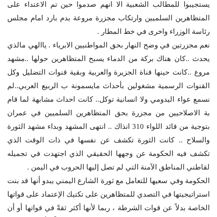
يستجيبوا للمطالب الشعبية الا انهم صدموا حين تم الاعتداء على
المتظاهرين السلميين وارتكاب مجزرة مروعة بدم بارد امام مجلس
رئاسة الوزراء واخرى في خط المطار .
نعم مجزرتين في وضح النهار بحق المواطنيين الابرياء . ياالهي مالذي
يحدث ..كان هناك بركة من الدماء يسبح المتظاهرين حولها ..مشهد
مروع ..كانت حينها قناة الجزيرة والعربية وبقية قنوات التضليل وكل
القنوات الرسمية مشغولين بأحداث مايسمونة ب الربيع العربي..لم
نسمع عواء اليدومي ولا انسانية توكل.. كانت احداث مشابهة لما قام
بة الاصلاحيين من مجزرة بحق المتظاهرين السلميين في عمران
بتوجية من قائد اللواء 310 انذاك .. انتهى المشهد وبداء مشهد الثورة
والسلاح .. كانت الثورة تكشف عن نفسها في ذات الوقت الذي
تكشف فيه الحكومة عن وجهها الحقيقي الذي اجتهدت في تجميله
لقاطني المناطق الآمنة التي لم تصل إليها الحروب في اليمن .
الحكومة وفي سعيها للتعامل مع ثورة الشارع اليمني يبدو أنها قد بنت
استراتيجيتها في التصدي للمتظاهرين على تكتيك الإعتماد على قواتها
الخاصة بدلاً عن قوات الشرطة ، ربما لأنها أكثر ثقةً في قواتها أو أن