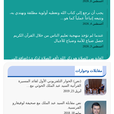
أغسطس 6, 2026
يجب أن نرجع إلى كتاب الله ونعطيه أولوية مطلقة ونهتدي به،
ونتبعه إتباعاً عملياً كما هو…
أغسطس 4, 2026
عندما لم تؤخذ منهجية تعليم الناس من خلال القرآن الكريم
حصل ضياع للأمة وضياع للأجيال
أغسطس 3, 2026
الغاية من الصلاة هو ذكر الله (أقم الصلاة لذكري) إضافة إلى
{وَأَعِدُّوا لَهُمْ مَا…
أغسطس 2, 2026
مقابلات وحوارات
السبب الرئيسي لشقاء الأمة الابتعاد عن كتاب الله والتعدي
(نص) الحوار التلفزيوني الأول لقائد المسيرة
القرآنية السيد عبد الملك الحوثي مع…
لحدود الله بالإضافات للدين
أبريل 23, 2019
أغسطس 1, 2026
نص مقابلة السيد عبد الملك مع صحيفة لوفيغارو
أبرز أسباب الشقاء هو الإعراض عن ذكر الله وعن هدى الله
الفرنسية.
المتمثل في القرآن الكريم
يوليو 18, 2018