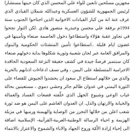
مجهزين مسلحين تابعين للواء علي المحسن الذي كان حينها مستشارا
لرئيس الجمهورية للشؤون العسكرية وعبدالله شملان القيادي الذي
عرف عنة انة من كبار القيادات الاخوانية الذين اجتاحوا الجنوب سنة
1994م برفقة علي محسن وعبدربة منصور هادي .لكن الثوار نجحوا
في تجاوز عقبة هؤلاء واستطاعوا دخول العاصمة صنعاء وتأمينها في
غضون ايام قليلة ..استطاعوا تأمين المنشئات الحكومية والبنوك
والمرافق العامة عبر لجان شعبية وثورية شكلوها بداية دخولهم صنعاء
كان سبتمبر فرصةٌ جيدة في كشف حقيقة النزعة السعودية الحاقدة
الاجرامية المتسلطة على اليمن ، وفي نسف ادعاءات اذنابهم بالحرية
والذي من خلالهم استطاع ال سعود ان يحشدوا الجيوش للقضاء على
الثورة اليمني في عدوان ظالم جائر وحشي دموي ، مستعينين بحالة
غياب الوعي وشيوع الجهل الذي خلّفته قصعات الفساد والعمالة
والخيانة والارتهان والذل. ان العدوان الغاشم على اليمن هو ضد ثورة
شعب اعلن من خلالها التحرر من الوصاية والهيمنة ورميها في مزبلة
الهزيمة و احياء الرسالة الوطنية-العربية-القرآنية- الإسلامية اضافة
الى إحياء إرادة الاُمّة وروح الجهاد والاباء والشموخ والاعتزاز بالانتماء