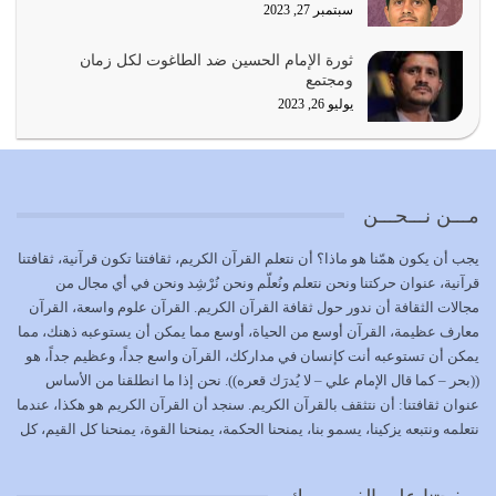
سبتمبر 27, 2023
{إِنَّ الدِّينَ عِنْدَ اللَّهِ الْإسْلامُ} الدين الذي شرعه الله للناس في
ثورة الإمام الحسين ضد الطاغوت لكل زمان
كل زمان…
ومجتمع
يوليو 19, 2026
يوليو 26, 2023
الوظيفة عبارة عن مسؤولية يجب النهوض بها كما ينبغي لكي
تتحقق الحقوق للجميع
يوليو 18, 2026
مـــن نـــحـــن
بعض صفات المتقين {الصَّابِرِينَ وَالصَّادِقِينَ وَالْقَانِتِينَ
يجب أن يكون همّنا هو ماذا؟ أن نتعلم القرآن الكريم، ثقافتنا تكون قرآنية، ثقافتنا
وَالْمُنْفِقِينَ…
قرآنية، عنوان حركتنا ونحن نتعلم ونُعلّم ونحن نُرْشِد ونحن في أي مجال من
يوليو 17, 2026
مجالات الثقافة أن ندور حول ثقافة القرآن الكريم. القرآن علوم واسعة، القرآن
معارف عظيمة، القرآن أوسع من الحياة، أوسع مما يمكن أن يستوعبه ذهنك، مما
الاعتصام بحبل الله أمر إلهي للمؤمنين وهو بمثابة سبب بينهم
يمكن أن تستوعبه أنت كإنسان في مداركك، القرآن واسع جداً، وعظيم جداً، هو
وبين الله يترتب عليه النصر…
((بحر – كما قال الإمام علي – لا يُدرَك قعره)). نحن إذا ما انطلقنا من الأساس
يوليو 16, 2026
عنوان ثقافتنا: أن نتثقف بالقرآن الكريم. سنجد أن القرآن الكريم هو هكذا، عندما
نتعلمه ونتبعه يزكينا، يسمو بنا، يمنحنا الحكمة، يمنحنا القوة، يمنحنا كل القيم، كل
إما أن نحاول أن نكون من أولياء الله فيتم على أيدينا ضرب
القيم التي لما ضاعت ضاعت الأمة بضياعها، كما هو حاصل الآن في وضع
أعدائه أو لا نكون فنُضرب من…
المسلمين، وفي وضع العرب بالذات. وشرف عظيم جداً لنا، ونتمنى أن نكون
يوليو 15, 2026