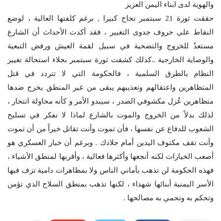
والهوية لدى ابناء اليمن العزيز
حققت ثورة 21 سبتمبر نجاح كبيرا , برغم كلفتها العالية ، لوضع
النقاط على حروف جدوى التغيير ، فقد أكدت الأحداث أن الشارع
مستعدٌ للخروج والتضحية في سبيل لقمة العيش ورفض التبعية
والوصاية الخارجية ..كذلك كشفت ثورة سبتمبر بجلاء استحالة تغيير
النظام بالطرق السلمية ، فالحكومة التي لا تتردد في قتل
المتظاهرين واعتقالهم وتعذيبهم يبقى من غير المنطق يخرج ضدها
متظاهرين عُزل مكشوفي الصدر ، سيبدو الأمر و كأنه محاولة انتحار ،
لذلك بدلاً من الخروج والموت بالشارع لماذا لا نفكر في تسليح
الشعوب للدفاع عن نفسها ، فأن تموت وأنت تقاتل خيراً من أن تموت
وأنت تقف مكتوف اليدين أمام جلادك . وبرغم أن خيار العسكري هو
أصعب الخيارات لكنه أنجعها وأكثرها فعالية ، وأقربها لمنطق الأشياء ،
فهذه الحكومة لن تذهب بأماني الناس ولا بمظاهرات دامية تزف فيها
الأسر اليمنية أبنائها شهداء ، لكنها تذهب بمنطق السلاح الذي تؤمن
وتحكم به وتحمي به مصالحها .