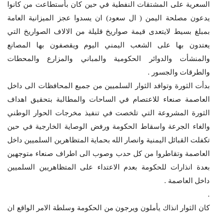
السعرية على المشتقات النفطية في حين كان بأستطاعت من كانوا
يدعون مصلحة اليمن ( ال سعود) ان يسدوا عجز الميزانية العامة
بمبلغ بسيط لايتعدى قيمة صواريخ قليلة من الالاف الصواريخ التي
يعتدون بها على الشعب اليمني اليوم ويقصفون بها المصانع
والمنشأت والدوائر الحكومية والمباني والمزارع والمحطات
والطرقات والجسور .
بدأت الثورة وتوافد الثوار السلميين من جميع المحافظات الى داخل
العاصمة صنعاء للاعتصام في الساحات والمطالبة بتحقيق اهداف
الثورة المشروعة التي تلخصت في تنفيذ مخرجات الحوار الوطني
والغاء الجرعة واسقاط الحكومة ورفض الوصاية الخارجية في حين
تكفلت القبائل اليمنية وانصار الله بحماية المتظاهرين السلميين داخل
العاصمة وتقاطروا من كل حدب وصوب الى اطراف صنعاء متوجهين
بعدة انذارات للحكومة بعدم الاعتداء على المتظاهريين السلميين
داخل العاصمة .
.
كان الثوار انذاك يأملون ويرجون من الحكومة وسلطة الامر الواقع ان