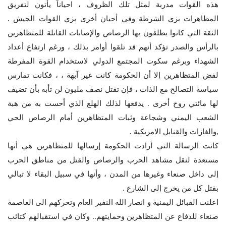
هذه القوات مدربة لمثل تلك الظروف ، احياناً يأتون لتفريق
المظاهرات بزي الشرطة وفي أحيان أخرى بزي القوات الجيش .
الثقة التي كانوا يطلقون بها الرصاص والإصابات القاتلة للمتظاهرين
بالرأس والصدر تؤكد أنهم قد تلقوا أوامر بذلك ، ورغم ارتفاع أعداد
الشهداء وبرغم سكوت المجتمع الدولي لاستخدام القوة المفرطة
لفض المتظاهرين إلا أن الحكومة كانت غير آبهة ، ، فكانت تمارس
سياسة التصالح مع الذات ، فإن تقتل نصف مليون لن تأبه بأن تضيف
لها مائتي روح أخرى . يدفعها لذلك الهلع الذي أحست به من هبة
الشعب اليمني وشجاعة وثبات المتظاهرين أمام الرصاص الحي
,والغازات والقنابل الامريكية .
كانت الرسالة التي أرادت الحكومة إرسالها للمتظاهرين هي أنها
مستعدة لنقل مشاهد الحرب والرصاص والقتل من مناطق الحرب
إلى داخل صنعاء وغيرها من المدن ، وأنها في سبيل البقاء لا تبالي
بقتل كل من يخرج إلى الشارع .
اعلنت القبائل اليمنية و انصار الله النفير العام وتحركهم الى العاصمة
صنعاء للدفاع عن المتظاهرين وحمايتهم.. وكان في استقبالهم كتائب