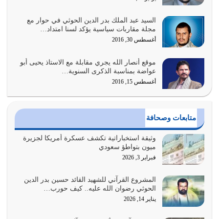
يوليو 31, 2026
السيد عبد الملك بدر الدين الحوثي في حوار مع
أولياء الشيطان كلما كانوا أكثر ولاءً وطاعة للشيطان كلما كانوا
مجلة مقاربات سياسية يؤكد لسنا امتداد…
أكثر ضعفاً
أغسطس 30, 2016
يوليو 30, 2026
موقع أنصار الله يجري مقابلة مع الاستاذ يحيى أبو
وعد الله تعالى من يُقتل في سبيله بالحياة الأبدية والرزق
عواضة بمناسبة الذكرى السنوية…
والاستبشار والنجاة والخلود في…
أغسطس 15, 2016
يوليو 29, 2026
القرآن الكريم هو أهم مصدر لمعرفة رسول الله معرفة سيرته
متابعات وصحافة
معرفة شخصيته معرفة عظمته
يوليو 28, 2026
وثيقة استخباراتية تكشف عسكرة أمريكا لجزيرة
ميون بتواطؤ سعودي
هل نحن من الصالحين؟ قيِّم نفسك هنا اترك القرآن على أصله
فبراير 3, 2026
وأعرض نفسك، وأعرض ما لديك على…
يوليو 27, 2026
المشروع القرآني للشهيد القائد حسين بدر الدين
الحوثي رضوان الله عليه.. كيف حورب…
عندما يكون عدوك هو عدو الله معناه أن تكون نقاط الضعف
يناير 14, 2026
فيه كثيرة وسينصرك الله عليه إذا…
يوليو 26, 2026