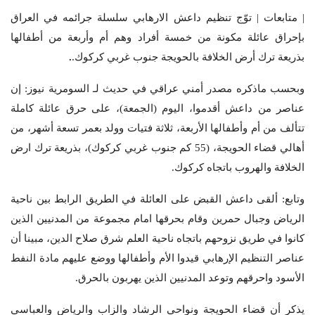
| متابعات | توّج تنظيم داعش الارهابي سلسلة جرائمه في العراق
بإحراق عائلة مكونة من خمسة أفراد وهم أم وأربعة من أطفالها
بذريعة ترك أرض الخلافة بالحويجة جنوب غربي كركوك.
.
وبحسب ماذكره مصدر أمني عراقي في حديث لـ السومرية نيوز: إن
عناصر من داعش أقدموا، اليوم (الجمعة)، على حرق عائلة كاملة
تتألف من أم وأطفالها الأربعة، ثلاثة فتيات وولد بعمر تسعة أشهر، من
أهالي قضاء الحويجة، (55 كم جنوب غربي كركوك)، بذريعة ترك ارض
الخلافة والهروب باتجاه كركوك.
وتابع: ألقى داعش القبض على العائلة في الطريق الرابط بين ناحية
الرياض وجبال حمرين وقام بحرقها امام مجموعة من المدنيين الذين
كانوا في طريق نزوحهم باتجاه ناحية العلم شرق صلاح الدين، مبينا أن
عناصر التنظيم الإرهابي قيدوا الأم وأطفالها ووضع عليهم مادة النفط
الأسود واحرقهم وتوعد المدنيين الذين يهربون بالحرق.
يذكر أن قضاء الحويجة ونواحي الرشاد والزاب والرياض والعباسي