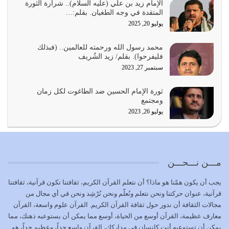
بحبل الله جميعاً وليس كل…
الإمام زيد بن علي (عليه السلام).. شرارة الثورة
المتقدة في وجه الطغيان. بقلم:…
يوليو 22, 2026
يوليو 20, 2025
المُلك كله لله تعالى يؤتيه من يشاء وينزعه ممن يشاء ويعز من
محمد رسول الله ورحمته للعالمين.. (فبذلك
يشاء ويذل من يشاء
فليفرحوا). بقلم/ زيد الشُريف
يوليو 21, 2026
سبتمبر 27, 2023
{إِنَّ الدِّينَ عِنْدَ اللَّهِ الْإسْلامُ} الدين الذي شرعه الله للناس في
ثورة الإمام الحسين ضد الطاغوت لكل زمان
كل زمان…
ومجتمع
يوليو 19, 2026
يوليو 26, 2023
الوظيفة عبارة عن مسؤولية يجب النهوض بها كما ينبغي لكي
تتحقق الحقوق للجميع
يوليو 18, 2026
مـــن نـــحـــن
بعض صفات المتقين {الصَّابِرِينَ وَالصَّادِقِينَ وَالْقَانِتِينَ
يجب أن يكون همّنا هو ماذا؟ أن نتعلم القرآن الكريم، ثقافتنا تكون قرآنية، ثقافتنا
وَالْمُنْفِقِينَ…
قرآنية، عنوان حركتنا ونحن نتعلم ونُعلّم ونحن نُرْشِد ونحن في أي مجال من
يوليو 17, 2026
مجالات الثقافة أن ندور حول ثقافة القرآن الكريم. القرآن علوم واسعة، القرآن
معارف عظيمة، القرآن أوسع من الحياة، أوسع مما يمكن أن يستوعبه ذهنك، مما
الاعتصام بحبل الله أمر إلهي للمؤمنين وهو بمثابة سبب بينهم
يمكن أن تستوعبه أنت كإنسان في مداركك، القرآن واسع جداً، وعظيم جداً، هو