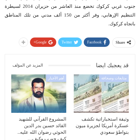
جنوب غربي كركوك تخضع منذ العاشر من حزيران 2014 لسيطرة
التنظيم الإرهابي، وفر أكثر من 150 ألف مدني من تلك المناطق
باتجاه كركوك.
Google+
Twitter
Facebook
Share
قد يعجبك ايضا
المزيد عن المؤلف
متابعات وصحافة
أهم الأخبار
وثيقة استخباراتية تكشف
المشروع القرآني للشهيد
عسكرة أمريكا لجزيرة ميون
القائد حسين بدر الدين
بتواطؤ سعودي
الحوثي رضوان الله عليه..
كيف حورب وكيف…