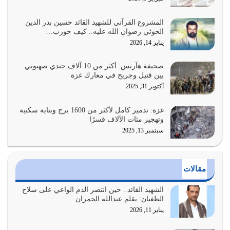
وأعرض نفسك، وأعرض ما لديك على…
يوليو 27, 2026
المشروع القرآني للشهيد القائد حسين بدر الدين
الحوثي رضوان الله عليه.. كيف حورب…
عندما يكون عدوك هو عدو الله معناه أن تكون نقاط الضعف
يناير 14, 2026
فيه كثيرة وسينصرك الله عليه إذا…
يوليو 26, 2026
صحيفة هآرتس: أكثر من 10 آلاف جندي صهيوني
بين قتيل وجريح في معارك غزة
أراد الله لهذه الأمة ان تكون خير امة أخرجت للناس بالنهوض
أكتوبر 31, 2025
بالأمر بالمعروف والنهي عن…
يوليو 25, 2026
غزة: تدمير كامل لأكثر من 1600 برج وبناية سكنية
وتهجير مئات الآلاف قسرًا
سبتمبر 13, 2025
الدين الذي شرعه الله لا يجوز أن يخضع لآرائنا وأهوائنا
واجتهاداتنا لأننا سنختلف ونتفرق
يوليو 24, 2026
مقالات
أي أمة تتفرق في الدين وتتفرق في كيانها معناه أنها أصبحت
أمة عاجزة عن النهوض…
الشهيد القائد.. حين انتصر الدم الواعي على سلاح
الطغيان: بقلم عبدالله الحمران
يوليو 23, 2026
يناير 11, 2026
يجب أن نعود جميعاً الى القرآن وعندنا أخطاء جميعاً لنعتصم