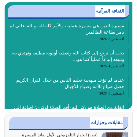
الثقافة القرآنية
مسيرة الدين هي مسيرة عملية، والأمر كله لله، والله تعالى لم
يأمر بطاعة الظالمين
أغسطس 6, 2026
يجب أن نرجع إلى كتاب الله ونعطيه أولوية مطلقة ونهتدي به،
ونتبعه إتباعاً عملياً كما هو…
أغسطس 4, 2026
عندما لم تؤخذ منهجية تعليم الناس من خلال القرآن الكريم
حصل ضياع للأمة وضياع للأجيال
أغسطس 3, 2026
الغاية من الصلاة هو ذكر الله (أقم الصلاة لذكري) إضافة إلى
{وَأَعِدُّوا لَهُمْ مَا…
أغسطس 2, 2026
مقابلات وحوارات
السبب الرئيسي لشقاء الأمة الابتعاد عن كتاب الله والتعدي
(نص) الحوار التلفزيوني الأول لقائد المسيرة