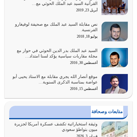
القرآنية السيد عبد الملك الحوثي مع…
لحدود الله بالإضافات للدين
أبريل 23, 2019
أغسطس 1, 2026
نص مقابلة السيد عبد الملك مع صحيفة لوفيغارو
أبرز أسباب الشقاء هو الإعراض عن ذكر الله وعن هدى الله
الفرنسية.
المتمثل في القرآن الكريم
يوليو 18, 2018
يوليو 31, 2026
السيد عبد الملك بدر الدين الحوثي في حوار مع
أولياء الشيطان كلما كانوا أكثر ولاءً وطاعة للشيطان كلما كانوا
مجلة مقاربات سياسية يؤكد لسنا امتداد…
أكثر ضعفاً
أغسطس 30, 2016
يوليو 30, 2026
موقع أنصار الله يجري مقابلة مع الاستاذ يحيى أبو
وعد الله تعالى من يُقتل في سبيله بالحياة الأبدية والرزق
عواضة بمناسبة الذكرى السنوية…
والاستبشار والنجاة والخلود في…
أغسطس 15, 2016
يوليو 29, 2026
القرآن الكريم هو أهم مصدر لمعرفة رسول الله معرفة سيرته
متابعات وصحافة
معرفة شخصيته معرفة عظمته
يوليو 28, 2026
وثيقة استخباراتية تكشف عسكرة أمريكا لجزيرة
ميون بتواطؤ سعودي
هل نحن من الصالحين؟ قيِّم نفسك هنا اترك القرآن على أصله
فبراير 3, 2026