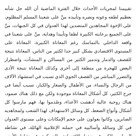
تقييمنا لمجريات الأحداث خلال الفترة الماضية أن الله جل شأنه
بعظيم لطفه وعونه ونصره وتأييده منَّ على شعبنا المسلم المظلوم،
على الإخوة المجاهدين المتصدين لهذا العدوان في كل الجبهات، منَّ
على الجميع برعايته الكبيرة لطفا وتأييدا وهداية، منَّ على شعبنا في
واقعه الداخلي بالتماسك رغم المعاناة الكبيرة، المعاناة على
المستوى الاقتصادي بشكل كبير جدا لكثير من الناس، المعاناة نتيجة
للقصف والدمار وتدمير الكثير من المساكن و المنشآت، واضطرار
البعض للهجرة من منطقة إلى أخرى وكذلك المعاناة نتيجة الأذى
والتضرر المباشر من القصف الجوي الذي تسبب في استشهاد الآلاف
من الرجال والنساء، من الأطفال والصغار والكبار، تسبب أيضا في
جرح الكثير، كل أشكال المعاناة موجودة ولكن مع ذلك هناك صمود،
هناك روحية عالية أدهشت الأعداء، وصُدموا بها، فهم مارسوا كل
أشكال وأنواع الضغط، كل وسائل الاستهداف لهذا الشعب ولمجاهديه
الصابرين، وكانوا يعولون على حجم الإمكانات وعلى مستوى العدوان
في كل وسائله وأسالبيه في حملته الإعلامية الهائلة، في نشاطه