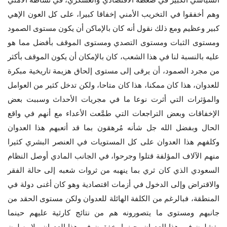
السياسي الكبير في ضغطه الاقتصادي والعسكري، في نشاطه الأمني
وهم أخفقوا في التخريب الأمني إخفاقا كبيرا، على كل العون الإهي
كبير وعظيم ومع ذلك نقول أنه كان بالإماكن أن يكون مستوى الصمود
ومستوى الثبات ومستوى التصدي ومستوى الموقف بأفضل مما هو
عليه بالنسبة لنا في هذا الشعب، كان بالإمكان أن يكون الموقف بأكثر
من مجرد الصمود، أن يرقى إلى مستوى إلحاق هزيمة تاريخية مبكرة
للعدوان، هذا كان ممكنا، هذا كان متاحا، ولكن تدخل كثير من العوامل
والمؤثرات التي أثرت نوعا ما في مجريات الأحداث وسببت بعض
الإخفاقات وبعض التراجعات التي طمَّعت الأعداء مع أنهم في واقع
الحال وبفضل الله جل شأنه مُرهقون بما قد أتعبهم هذا العدوان
وكلفهم هذا العدوان على كل المستويات في العنصر البشري كثيرا
منهم الآلاف المؤلفة قتلوا وجرحوا، في الجانب المادي أوصل النظام
السعودي الذي كان ثري بما ينهبه من ثروات شعبه إلى حالة الفقر
والاقتراض وإلى الدخول في أزمات اقتصادية وهو كان أغنى دولة في
المنطقة، فبالرغم من الكلفة الهائلة للعدوان ولكن مستوى الحقد من
جانبهم ومستوى ما يتصورونه هم من نتائج كارثية عليهم حينما