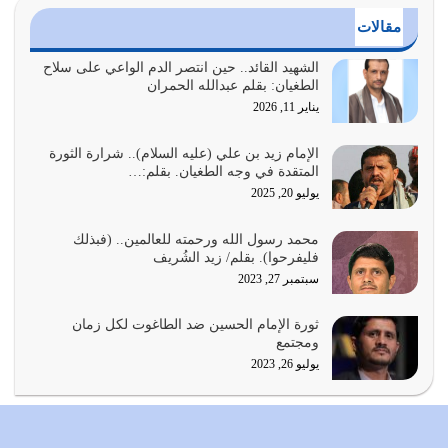
مقالات
الدين الذي شرعه الله لا يجوز أن يخضع لآرائنا وأهوائنا
واجتهاداتنا لأننا سنختلف ونتفرق
الشهيد القائد.. حين انتصر الدم الواعي على سلاح
الطغيان: بقلم عبدالله الحمران
يوليو 24, 2026
يناير 11, 2026
أي أمة تتفرق في الدين وتتفرق في كيانها معناه أنها أصبحت
أمة عاجزة عن النهوض…
الإمام زيد بن علي (عليه السلام).. شرارة الثورة
المتقدة في وجه الطغيان. بقلم:…
يوليو 23, 2026
يوليو 20, 2025
يجب أن نعود جميعاً الى القرآن وعندنا أخطاء جميعاً لنعتصم
محمد رسول الله ورحمته للعالمين.. (فبذلك
بحبل الله جميعاً وليس كل…
فليفرحوا). بقلم/ زيد الشُريف
يوليو 22, 2026
سبتمبر 27, 2023
المُلك كله لله تعالى يؤتيه من يشاء وينزعه ممن يشاء ويعز من
ثورة الإمام الحسين ضد الطاغوت لكل زمان
يشاء ويذل من يشاء
ومجتمع
يوليو 21, 2026
يوليو 26, 2023
{إِنَّ الدِّينَ عِنْدَ اللَّهِ الْإسْلامُ} الدين الذي شرعه الله للناس في
كل زمان…
يوليو 19, 2026