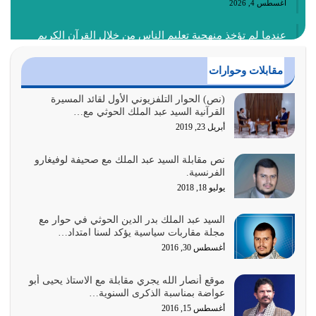
أغسطس 4, 2026
عندما لم تؤخذ منهجية تعليم الناس من خلال القرآن الكريم
حصل ضياع للأمة وضياع للأجيال
أغسطس 3, 2026
مقابلات وحوارات
الغاية من الصلاة هو ذكر الله (أقم الصلاة لذكري) إضافة إلى
(نص) الحوار التلفزيوني الأول لقائد المسيرة
القرآنية السيد عبد الملك الحوثي مع…
{وَأَعِدُّوا لَهُمْ مَا…
أبريل 23, 2019
أغسطس 2, 2026
نص مقابلة السيد عبد الملك مع صحيفة لوفيغارو
السبب الرئيسي لشقاء الأمة الابتعاد عن كتاب الله والتعدي
الفرنسية.
لحدود الله بالإضافات للدين
يوليو 18, 2018
أغسطس 1, 2026
السيد عبد الملك بدر الدين الحوثي في حوار مع
أبرز أسباب الشقاء هو الإعراض عن ذكر الله وعن هدى الله
مجلة مقاربات سياسية يؤكد لسنا امتداد…
المتمثل في القرآن الكريم
أغسطس 30, 2016
يوليو 31, 2026
موقع أنصار الله يجري مقابلة مع الاستاذ يحيى أبو
أولياء الشيطان كلما كانوا أكثر ولاءً وطاعة للشيطان كلما كانوا
عواضة بمناسبة الذكرى السنوية…
أكثر ضعفاً
أغسطس 15, 2016