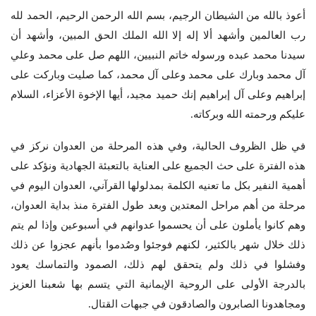
أعوذ بالله من الشيطان الرجيم، بسم الله الرحمن الرحيم، الحمد لله
رب العالمين وأشهد ألا إله إلا الله الملك الحق المبين، وأشهد أن
سيدنا محمد عبده ورسوله خاتم النبيين، اللهم صل على محمد وعلي
آل محمد وبارك على محمد وعلى آل محمد، كما صليت وباركت على
إبراهيم وعلى آل إبراهيم إنك حميد مجيد، أيها الإخوة الأعزاء، السلام
عليكم ورحمته الله وبركاته.
في ظل الظروف الحالية، وفي هذه المرحلة من العدوان نركز في
هذه الفترة على حث الجميع على العناية بالتعبئة الجهادية ونؤكد على
أهمية النفير بكل ما تعنيه الكلمة بمدلولها القرآني، العدوان اليوم في
مرحلة من أهم مراحل المعتدين وبعد طول الفترة منذ بداية العدوان،
وهم كانوا يأملون على أن يحسموا عدوانهم في أسبوعين وإذا لم يتم
ذلك خلال شهر بالكثير، لكنهم فوجئوا وصُدموا بأنهم عجزوا عن ذلك
وفشلوا في ذلك ولم يتحقق لهم ذلك، الصمود والتماسك يعود
بالدرجة الأولى على الروحية الإيمانية التي يتسم بها شعبنا العزيز
ومجاهدونا الصابرون والصادقون في جبهات القتال.