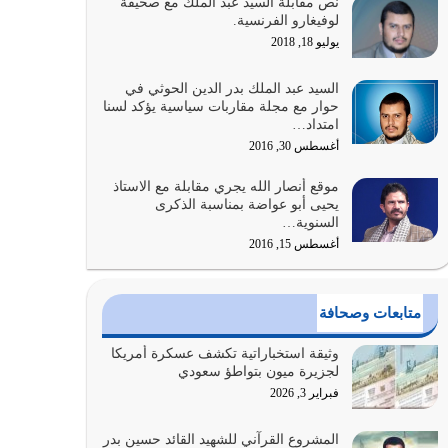
نص مقابلة السيد عبد الملك مع صحيفة
الله المتمثل في القرآن الكريم
لوفيغارو الفرنسية.
يوليو 31, 2026
يوليو 18, 2018
أولياء الشيطان كلما كانوا أكثر ولاءً وطاعة للشيطان
السيد عبد الملك بدر الدين الحوثي في
كلما كانوا أكثر ضعفاً
حوار مع مجلة مقاربات سياسية يؤكد لسنا
امتداد…
يوليو 30, 2026
أغسطس 30, 2016
وعد الله تعالى من يُقتل في سبيله بالحياة الأبدية
موقع أنصار الله يجري مقابلة مع الاستاذ
والرزق والاستبشار والنجاة والخلود في…
يحيى أبو عواضة بمناسبة الذكرى
يوليو 29, 2026
السنوية…
أغسطس 15, 2016
القرآن الكريم هو أهم مصدر لمعرفة رسول الله معرفة
سيرته معرفة شخصيته معرفة عظمته
يوليو 28, 2026
متابعات وصحافة
هل نحن من الصالحين؟ قيِّم نفسك هنا اترك القرآن
وثيقة استخباراتية تكشف عسكرة أمريكا
على أصله وأعرض نفسك، وأعرض ما لديك على…
لجزيرة ميون بتواطؤ سعودي
يوليو 27, 2026
فبراير 3, 2026
عندما يكون عدوك هو عدو الله معناه أن تكون نقاط
المشروع القرآني للشهيد القائد حسين بدر