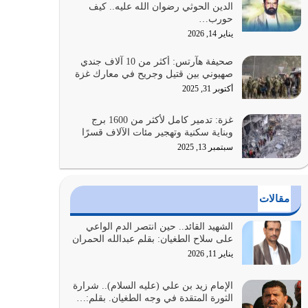
الدين الحوثي رضوان الله عليه.. كيف
الضعف فيه كثيرة وسينصرك الله عليه إذا…
حورب…
يوليو 26, 2026
يناير 14, 2026
أراد الله لهذه الأمة ان تكون خير امة أخرجت للناس
صحيفة هآرتس: أكثر من 10 آلاف جندي
بالنهوض بالأمر بالمعروف والنهي عن…
صهيوني بين قتيل وجريح في معارك غزة
يوليو 25, 2026
أكتوبر 31, 2025
الدين الذي شرعه الله لا يجوز أن يخضع لآرائنا وأهوائنا
غزة: تدمير كامل لأكثر من 1600 برج
واجتهاداتنا لأننا سنختلف ونتفرق
وبناية سكنية وتهجير مئات الآلاف قسرًا
يوليو 24, 2026
سبتمبر 13, 2025
أي أمة تتفرق في الدين وتتفرق في كيانها معناه أنها
أصبحت أمة عاجزة عن النهوض…
مقالات
يوليو 23, 2026
الشهيد القائد.. حين انتصر الدم الواعي
يجب أن نعود جميعاً الى القرآن وعندنا أخطاء جميعاً
على سلاح الطغيان: بقلم عبدالله الحمران
لنعتصم بحبل الله جميعاً وليس كل…
يناير 11, 2026
يوليو 22, 2026
الإمام زيد بن علي (عليه السلام).. شرارة
الثورة المتقدة في وجه الطغيان. بقلم:…
المُلك كله لله تعالى يؤتيه من يشاء وينزعه ممن يشاء