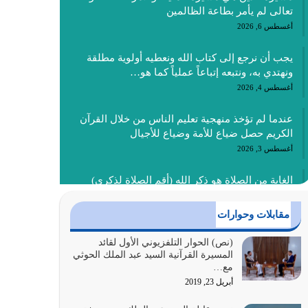
تعالى لم يأمر بطاعة الظالمين
أغسطس 6, 2026
يجب أن نرجع إلى كتاب الله ونعطيه أولوية مطلقة
ونهتدي به، ونتبعه إتباعاً عملياً كما هو…
أغسطس 4, 2026
عندما لم تؤخذ منهجية تعليم الناس من خلال القرآن
الكريم حصل ضياع للأمة وضياع للأجيال
أغسطس 3, 2026
الغاية من الصلاة هو ذكر الله (أقم الصلاة لذكري)
إضافة إلى {وَأَعِدُّوا لَهُمْ مَا…
أغسطس 2, 2026
مقابلات وحوارات
السبب الرئيسي لشقاء الأمة الابتعاد عن كتاب الله
(نص) الحوار التلفزيوني الأول لقائد
المسيرة القرآنية السيد عبد الملك الحوثي
والتعدي لحدود الله بالإضافات للدين
مع…
أغسطس 1, 2026
أبريل 23, 2019
أبرز أسباب الشقاء هو الإعراض عن ذكر الله وعن هدى