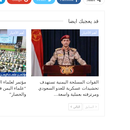
قد يعجبك ايضا
أهم الأخبار
أهم الأخبار
القوات المسلحة اليمنية تستهدف
مؤتمر لعلماء ا
تحشيدات عسكرية للعدو السعودي
“علماء اليمن ف
ومرتزقته بعملية واسعة…
والحصار”
السابق
التالي