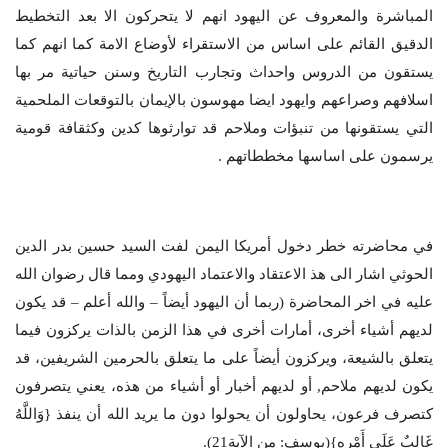
المباشرة والمعروف عن اليهود انهم لا يتحركون الا بعد التخطيط
الدقيق القائم على اساس من الاستقراء لأوضاع الامة كما انهم كما
يستقون من الدروس واحداث وتجارب التاريخ وسنن حياتية مر بها
اسلافهم وصراعهم وايهود ايضا مهوسون بالإيمان بالتوقعات الملحمية
التي يستقونها من تنبؤات وملاحم قد توارثوها كدين وكثقافة قومية
يرسمون على اساسها مخططاتهم .
في محاضرته خطر دخول أمريكا اليمن لفت السيد حسين بدر الدين
الحوثي اشار الى هذ الاعتقاد والاعتماد اليهودي ومما قال رضوان الله
عليه في اخر المحاضرة (ربما أن اليهود أيضاً – والله أعلم – قد يكون
لديهم أشياء أخرى، أمارات أخرى في هذا الزمن بالذات يركزون فيما
يتعلق بالشيعة، ويركزون أيضاً على ما يتعلق بالحرمين الشريفين، قد
يكون لديهم ملاحم, أو لديهم أخبار أو أشياء من هذه، يعني يتصرفون
كتصرف فرعون، يحاولون أن يحولوا دون ما يريد الله أن ينفذ {وَاللَّهُ
غَالِبٌ عَلَى أَمْرِهِ}(يوسف: من الآية21).