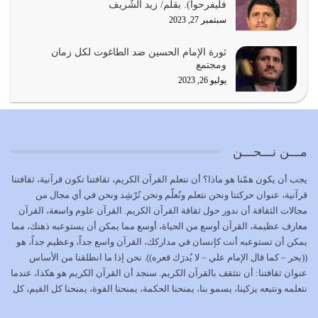
فليفرحوا). بقلم/ زيد الشُريف
يوليو 24, 2026
سبتمبر 27, 2023
أي أمة تتفرق في الدين وتتفرق في كيانها معناه أنها أصبحت
ثورة الإمام الحسين ضد الطاغوت لكل زمان
أمة عاجزة عن النهوض…
ومجتمع
يوليو 23, 2026
يوليو 26, 2023
يجب أن نعود جميعاً الى القرآن وعندنا أخطاء جميعاً لنعتصم
بحبل الله جميعاً وليس كل…
يوليو 22, 2026
مـــن نـــحـــن
المُلك كله لله تعالى يؤتيه من يشاء وينزعه ممن يشاء ويعز من
يجب أن يكون همّنا هو ماذا؟ أن نتعلم القرآن الكريم، ثقافتنا تكون قرآنية، ثقافتنا
يشاء ويذل من يشاء
قرآنية، عنوان حركتنا ونحن نتعلم ونُعلّم ونحن نُرْشِد ونحن في أي مجال من
يوليو 21, 2026
مجالات الثقافة أن ندور حول ثقافة القرآن الكريم. القرآن علوم واسعة، القرآن
معارف عظيمة، القرآن أوسع من الحياة، أوسع مما يمكن أن يستوعبه ذهنك، مما
{إِنَّ الدِّينَ عِنْدَ اللَّهِ الْإسْلامُ} الدين الذي شرعه الله للناس في
يمكن أن تستوعبه أنت كإنسان في مداركك، القرآن واسع جداً، وعظيم جداً، هو
كل زمان…
((بحر – كما قال الإمام علي – لا يُدرَك قعره)). نحن إذا ما انطلقنا من الأساس
يوليو 19, 2026
عنوان ثقافتنا: أن نتثقف بالقرآن الكريم. سنجد أن القرآن الكريم هو هكذا، عندما
نتعلمه ونتبعه يزكينا، يسمو بنا، يمنحنا الحكمة، يمنحنا القوة، يمنحنا كل القيم، كل
الوظيفة عبارة عن مسؤولية يجب النهوض بها كما ينبغي لكي
القيم التي لما ضاعت ضاعت الأمة بضياعها، كما هو حاصل الآن في وضع
تتحقق الحقوق للجميع