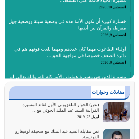
مسيرة الحياة قائمة على القسط…
أغسطس 10, 2026
خسارة كبيرة أن تكون الأمة هذه في وضعية سيئة ووضعية جهل
مفرط، والقرآن بين أيديها
أغسطس 9, 2026
أولياء الطاغوت مهما كان عددهم ومهما بلغت قوتهم هم في
دائرة الضعف خصوصا في مواجهة الحق…
أغسطس 8, 2026
مسيرة الدين هي مسيرة عملية، والأمر كله لله، والله تعالى لم
يأمر بطاعة الظالمين
أغسطس 6, 2026
مقابلات وحوارات
يجب أن نرجع إلى كتاب الله ونعطيه أولوية مطلقة ونهتدي به،
(نص) الحوار التلفزيوني الأول لقائد المسيرة
القرآنية السيد عبد الملك الحوثي مع…
ونتبعه إتباعاً عملياً كما هو…
أبريل 23, 2019
أغسطس 4, 2026
نص مقابلة السيد عبد الملك مع صحيفة لوفيغارو
عندما لم تؤخذ منهجية تعليم الناس من خلال القرآن الكريم
الفرنسية.
حصل ضياع للأمة وضياع للأجيال