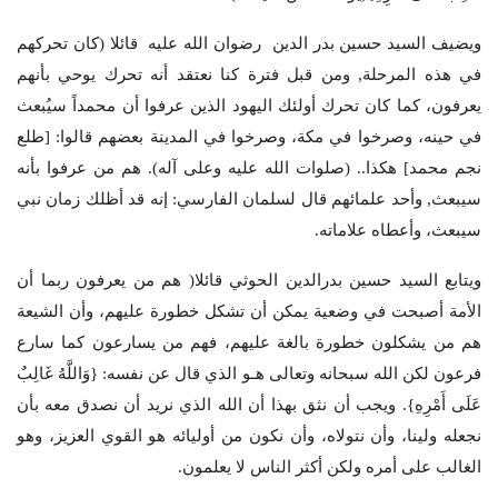
ويضيف السيد حسين بدر الدين رضوان الله عليه قائلا (كان تحركهم
في هذه المرحلة, ومن قبل فترة كنا نعتقد أنه تحرك يوحي بأنهم
يعرفون، كما كان تحرك أولئك اليهود الذين عرفوا أن محمداً سيُبعث
في حينه، وصرخوا في مكة، وصرخوا في المدينة بعضهم قالوا: [طلع
نجم محمد] هكذا.. (صلوات الله عليه وعلى آله). هم من عرفوا بأنه
سيبعث, وأحد علمائهم قال لسلمان الفارسي: إنه قد أظلك زمان نبي
سيبعث، وأعطاه علاماته.
ويتابع السيد حسين بدرالدين الحوثي قائلا( هم من يعرفون ربما أن
الأمة أصبحت في وضعية يمكن أن تشكل خطورة عليهم، وأن الشيعة
هم من يشكلون خطورة بالغة عليهم، فهم من يسارعون كما سارع
فرعون لكن الله سبحانه وتعالى هـو الذي قال عن نفسه: {وَاللَّهُ غَالِبٌ
عَلَى أَمْرِهِ}. ويجب أن نثق بهذا أن الله الذي نريد أن نصدق معه بأن
نجعله ولينا، وأن نتولاه، وأن نكون من أوليائه هو القوي العزيز، وهو
الغالب على أمره ولكن أكثر الناس لا يعلمون.