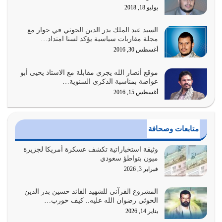
يوليو 18, 2018
أغسطس 3, 2026
السيد عبد الملك بدر الدين الحوثي في حوار مع
الغاية من الصلاة هو ذكر الله (أقم الصلاة لذكري) إضافة إلى
مجلة مقاربات سياسية يؤكد لسنا امتداد…
{وَأَعِدُّوا لَهُمْ مَا…
أغسطس 30, 2016
أغسطس 2, 2026
موقع أنصار الله يجري مقابلة مع الاستاذ يحيى أبو
السبب الرئيسي لشقاء الأمة الابتعاد عن كتاب الله والتعدي
عواضة بمناسبة الذكرى السنوية…
لحدود الله بالإضافات للدين
أغسطس 15, 2016
أغسطس 1, 2026
أبرز أسباب الشقاء هو الإعراض عن ذكر الله وعن هدى الله
متابعات وصحافة
المتمثل في القرآن الكريم
يوليو 31, 2026
وثيقة استخباراتية تكشف عسكرة أمريكا لجزيرة
ميون بتواطؤ سعودي
أولياء الشيطان كلما كانوا أكثر ولاءً وطاعة للشيطان كلما كانوا
فبراير 3, 2026
أكثر ضعفاً
يوليو 30, 2026
المشروع القرآني للشهيد القائد حسين بدر الدين
الحوثي رضوان الله عليه.. كيف حورب…
وعد الله تعالى من يُقتل في سبيله بالحياة الأبدية والرزق
يناير 14, 2026
والاستبشار والنجاة والخلود في…