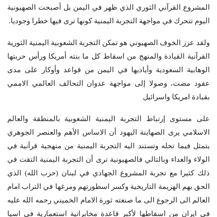
المشروع القرآني الثوري الذي ظهر في اليمن بل أصبحت الصهيونية
اليوم تتحرك في مواجهة التجربة اليمنية كونها ترى فيها خطرا وجوديا.
ولقد عزز الخوف الصهيوني هو تمكن التجربة الشعوبية اليمنية الثورية
القرآنية القيادة والمنهج من اسقاط كل ما بنته أمريكا ورأس حربتها
الوهابية السعودية وأياديها في اليمن من قواعد وأوكار على مدى
عقود مضت، وصولا إلى مواجهة عدوان التحالف العالمي الاممي
بقيادة امريكا واسرائيل
على مستوى إرتباط التجربة اليمنية الشعوبية بالمنطقة والعالم
الاسلامي يرى الصهاينة اليهود أن الاساس الأهم والعنصر الجوهري
يتمثل فيما تحله وتستند اليه التجربة اليمنية من منهجية قرآنية في
الولاء والعداء وبالتالي فالصهيونية ترى أن التجربة اليمنية التقت في
ذلك كثيرا مع تجربة المشروع الجهادي في لبنان (حزب الله) الذي
الحق بهم الهزيمة التاريخية وكسر اسطورتهم ومرغها في التراب امام
العالم الى الرجوع الى ما صنعته ثورة الامام الخميني رحمه الله عليه
في ايران من اسقاطها لأكبر قاعدة مخابراتية استعمارية في اسيا