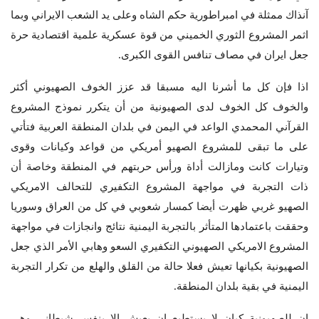
آنذاك ممثلة في امبراطورية حكم الشاه وعلى يد الشعب الايراني وبما
اثمر المشروع الثوري الخميني من قوة عسكرية علمية اقتصادية حرة
جعل ايران في مصاف تنافس القوى الكبرى.
اذا فإن كل ما أشرنا اليه مسبقا قد عزز الخوف الصهيوني أكثر
والخوف كل الخوف لدى الصهيونية من أن يتكرر نموذج المشروع
القرآني المحمدي الواعد في اليمن في بلدان المنطقة العربية فتأتي
على ما تبقى للمشروع الصهيو أمريكي من قواعد وكيانات وقوى
وتيارات كانت ومازالت أداة ورأس حربتهم في المنطقة وخاصة أن
ذات التجربة في مواجهة المشروع التكفيري للتحالف الامريكي
الصهيو غربي ظهرت أيضا كمسار شعوبي في كل من العراق وسوريا
وحققت باعتمادها المتأثر بالتجربة اليمنية نتائج وانجازات في مواجهة
المشروع الامريكي الصهيوني التكفيري السعو وهابي الأمر الذي جعل
الصهيونية بكيانها تعيش فعلا حالة من القلق والهلع من تكرار التجربة
اليمنية في بقية بلدان المنطقة.
إن للصهيونية كيان لا يستطيع ان يعيش الا بنفس شيطاني وهي