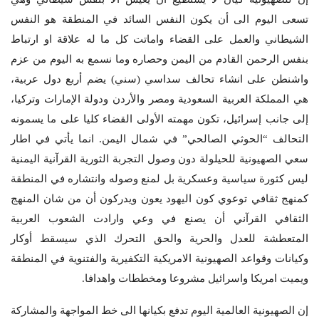
تسعى اليوم الى أن يكون النفس السائد في المنطقة هو النفس
الشيطاني والعمل على القضاء واماتت كل ما له علاقة او ارتباط
بنفس الرحمن القادم من اليمن وحصاره وما نسمع به اليوم من عزم
واشنطن على انشاء تحالف سداسي (سني) يضم أربع دول عربية،
هي المملكة العربية السعودية ومصر والأردن ودولة الإمارات وتركيا،
إلى جانب إسرائيل، تكون مهمته الأولى القضاء كليا على ما يسمونه
التحالف “الحوثي الصالحي” في شمال اليمن. انما يأتي في اطار
سعي الصهيونية للحيلولة دون وصول التجربة الثورية القرآنية اليمنية
ليس كثورة سياسية وعسكرية بل لمنع وصوله وانتشاره في المنطقة
كمنهج ثقافي توعوي كون اليهود يعون ويدركون أن من شان المنهج
الثقافي القرآني أن يصنع في وعي وارادت الشعوب العربية
المتعطشة للعدل والحرية والحق التحرك الذي سيسقط أوكار
وكيانات وقواعد الصهيونية الامريكية التكفيرية والفتنوية في المنطقة
ويميت امريكا واسرائيل مشروعا ومخططات واهدافا.
إن الصهيونية العالمية اليوم تدفع بكيانها الى خط المواجهة والمشاركة