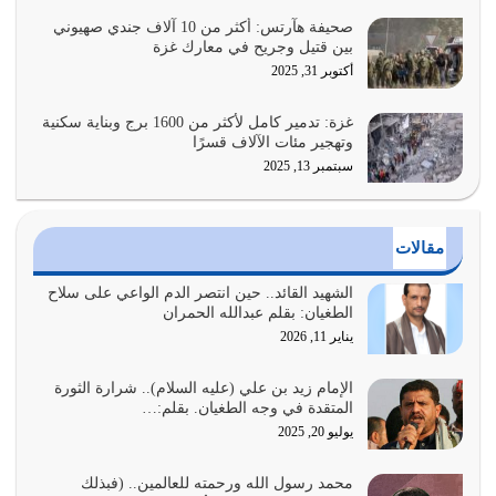
يوليو 29, 2026
صحيفة هآرتس: أكثر من 10 آلاف جندي صهيوني
بين قتيل وجريح في معارك غزة
القرآن الكريم هو أهم مصدر لمعرفة رسول الله معرفة سيرته
أكتوبر 31, 2025
معرفة شخصيته معرفة عظمته
يوليو 28, 2026
غزة: تدمير كامل لأكثر من 1600 برج وبناية سكنية
وتهجير مئات الآلاف قسرًا
سبتمبر 13, 2025
هل نحن من الصالحين؟ قيِّم نفسك هنا اترك القرآن على أصله
وأعرض نفسك، وأعرض ما لديك على…
يوليو 27, 2026
مقالات
عندما يكون عدوك هو عدو الله معناه أن تكون نقاط الضعف
فيه كثيرة وسينصرك الله عليه إذا…
الشهيد القائد.. حين انتصر الدم الواعي على سلاح
الطغيان: بقلم عبدالله الحمران
يوليو 26, 2026
يناير 11, 2026
أراد الله لهذه الأمة ان تكون خير امة أخرجت للناس بالنهوض
بالأمر بالمعروف والنهي عن…
الإمام زيد بن علي (عليه السلام).. شرارة الثورة
المتقدة في وجه الطغيان. بقلم:…
يوليو 25, 2026
يوليو 20, 2025
الدين الذي شرعه الله لا يجوز أن يخضع لآرائنا وأهوائنا
محمد رسول الله ورحمته للعالمين.. (فبذلك
واجتهاداتنا لأننا سنختلف ونتفرق